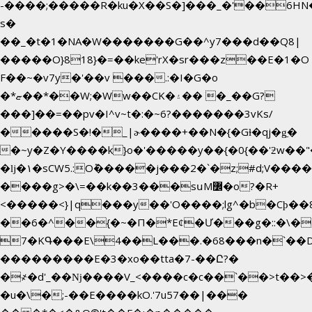
-����;�����R�ku�X��S�]���_�'��6HN
s�
��_�t�1�NA�W�������G��^y7���d��Q8|
�����O}818}�=��ke'rX�sr���z��E�1�O
F��~�v7y�'��v ���.:�I�G�o
�*ޏ��*��W;�Ww��CK�۽�� �_��G?
���]��=��pv�I^v~t�:�~6?�������3vΚs/
�����S�!�_|ɚ����+��N�{�Gɫ�qj�g͖�
�~y�Z�Y����k}o�'�����y��{�0{��'ƻw��"��ɷ���]7x��w�b�N��
�ǉ�۱�sCW5.:O݉�����j���2�`�z;#d;V����
����g>�\=��k��3���sսM߼�o?�R+
<�����<}|q���y��'O����;lg^�b�Cϸ�
��6�^��{�~�Π�*Eȼ�
Ư���g�::�\�
7�KԳ���E\4��L���.�68���n�`��
���������E�3�xo��tta�7-��Ը?�
�
҂�d'_��ǋ����V_<����c�c��`��>t��>
�u�\�;-��E����kO.'7u57��|���