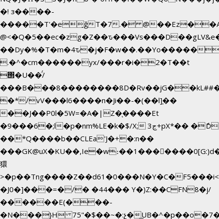
�! з����-
�����T'�e͉ğT�7.� @��Ez��A
@<�Q�5��ec�zg�Z��ԏ���Vs���D��gLV&e
��Dy�%�T�m�4ԏ�j�F�w��.��Yo������$
.�^�cm������yx/���r�i�2�T��t
΢�U��̈́/
���B���8��������8D�Rv��jG��kL##�
�*/vV���l6����n�Ji��-�(��l]֚��
��J��P0l�5W=�A�|Z�ͅ����Et
�9���6�;l�p�nm%LE�k�$/X; ڃ3+pX*�� �ެD
��*Q����b��CLEa'J�+�:n��
���GK@uX�KU��,Ie�w։��1���􆆕����0[G:)d�
獧
>�p��Tng����Z��d61�0���N�Y�C�F5���i<
�J0�]���=�/� �44��� Y�)Z:��CFN8�j/
������E(���-
�N���}H 75"�$��~�:չ�͟UB�^�p��o�7