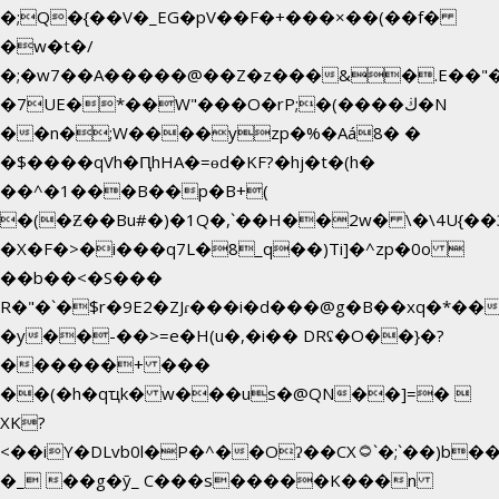
�;Q�{��V�_EG�pV��F�+���×��(��f�
�w�t�/
�;�w7��A�����@��Z�z���&�.E��"
�7UE�*��W"���O�rP;�(����ڬ�N
��n�;W����yzp�%�Aá8� �
�$����qVh�ԤhHA�=ɵd�KF?�hj�t�(h�
��^�1���B��p�B+(
�(�Ƶ��Bu#�)�1Q�,`��H��2w� \�\4U{��
�X�F�>�i���q7L�8_q��)Ti]�^zp�0o 
��b��<�S���
R�"�`�$r�9E2�ZJɾ���i�d���@g�B��xq�*
�y��-��>=e�H(u�,�i�� DRʢ�O��}�?
������+ ���
��(�h�qҵk� w���us�@QN��]=� 
XK?
<��iY�DLvb0l�P�^��Oʔ��CX۝`�;`��)b���'�p�&v5(�
�_ ��g�ӯ_ C���s�����K���n