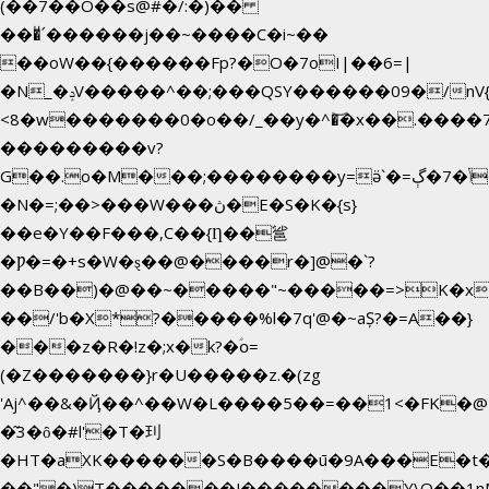
(��7��O��s@#�/:�)��
���ͧ՛������j��~����C�i~��
��oW��{������Fp?�O�7oI|��6=|
�N_�ݚV�����^��;���QSY������09�/nV{���o_�+�����k��.�/>�N�����N�jO���^�]
<8�w�������0�o��/_��y�^�͝�x��.����7��hg�
���������v?
G��.o�M���;��������y=ӛ`�=ݳ�7�ڳ�
�N�=;��>���W���ڽ�E�S�K�{s}
��e�Y��F���,C��{Ƞ��䣉
�Ƿ�=�+s�W�ȿ��@����r�]@�`?
��B��)�@��~�����"~�����=>K�x�
��/'b�X*?�����%l�7q'@�~aȘ?�=A��}
���z�R�!z�;x�k?�ؑօ=
(�Z�������}r�U�����z.�(zg
'Aj^��&�Ҋ��^��W�L��
��5��=��1<�FK�@
�͂3�ȏ�#l'�T�㺫
�HT�aXK������S�B����ū�9A���E�t�
��"�)T�������J��������Y\Q�ִ�1n