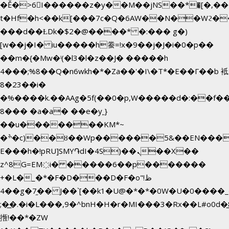
�Ě�>6򁊔I������z�y��M��jNS��*�͈[�,
t�Hf�h<��k[���7c�Q�6AW��N��Wϩ
���d��ȽDk�$2�@����* �:��� g�)
[w��j�I� iu�����h䖭=!x�9��j�J�i�0�p��
��m�{�Mw�ˡ(�l3�l�z��J� �����h
4���;%8��Q�n6wkh�*�Za��'�I\�Τ*�E��Γ��b 袛
8�23��i�
�%����k.��AAg�5f(��0�p,W�����d�:��f
8��� �a�a� ��e�y˿}
��u�������KM*~
�ׯ�c)��ȣ��Wp������5&��EN����*�&&6F��Le��~�P�άv����ui?
E���h�!pRU]SMY֏dI�4S)��ܢ��X��
z^8G=EM҉i� �����6��p�������
+�L�_�*�F�D���D�F�o"ظ!
�4�g�7֦�� J��`[��k1�U@�*�*�0W�U�0����_������äp�)2>�`@n����5DW˃��
;�͟�.�i�L���,9�^bnH�H�r�MI���3�Rx��L#o0d�̲8
揯!��*�ZW