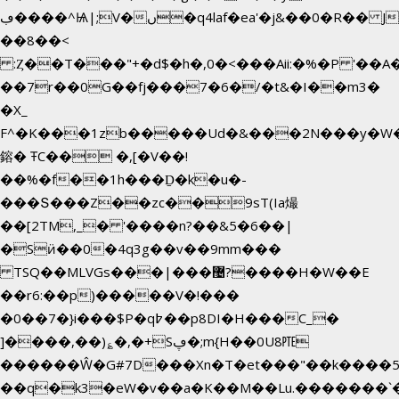
ڢ����^Ѩ|;V�ں�q4laf�ea'�j&��0�R�� J0O
��8��<
:Ȥ��T���"+�d$�h�,0�<�
��Aii:�%�P '�
��7r��0G��fj���7�6�/�t&�I��m3�
�X_
F^�K���1zb�����Ud�&���2N���y�W�
鎔� ŦC�� �,[�V��!
��%�f��1h���Ḏ�k�u�-
���Տ���Z��zc��9sT(Ia熶
��[2TM,_� '����n?��&5�6��|
�Sӥ��0�4q3g��v��9mm���
TSQ��MLVGs���|���޴?����H�W��E
��r6:��p)�����V�!���
�0��7�}i���$P�q߈��p8DI�H���C_�
]����,��)؏�,�+Sڥ�;m{H��0U8㉐
������Ŵ�G#7D���Xn�T�et���"��k����5KZ
��q�k3�eW�v��a�K��M��Lu.�������`�