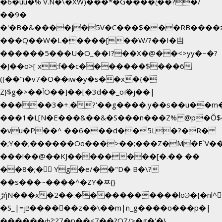
�6�uū�%`V.N�\�XW)���*�G����/̨��?�/
��9�
�'�B�&����j�5V�C���$���RB����
���Q��W�L�����[��W/?��I�凷
������5���U�O_��I?��X�@��<>yy�~�?
�J��o>[ x:f��c�������$���6
((��"i�v7�O��iw�y�s��x�{�
Z}$g�>��ݳO��]��[�3d��_oަi�j��|
�����3�+.�?'��g����.y��s��u��m
���1�L[N�E���&��&�S���n���Z% @p�Ŏ$
�vu�P��^ ��6���d��5L�?�R�
�;Y��;������Oo���>��;���Z�M�E`V
���!��@��KJ��������[�.�� ��
��8�;�򜸥 Yg�e/��"D�
B�
\?
��s���~����^�ZY�ﾹ{}
����������loϿ�{�nl^<�گ;��#�c��s.^^~�qF��w[k�ߜ�
ڑήN���x�2��:�
�S_|=jݿ������z��\��m|n_g����o���p�|
������ȸ?:?7�p��<7��?OZ/>�g�'�}