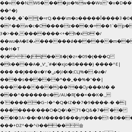
��н��N;W6����jo�%w��Wo"�x�D��
��^�}
�5��
_�ˇ�[�=rQ.���\m�o�����Ǐ����ꗿ�0
�^��w�c�C����z���;�+��1`�p�
3�>��,�������<+�h�x0`�/
��wu�A�E�ޥ������ǿ������m��d�C��9��e�D��1�2�/
��H�T
�)�+�J{��8�{�z=�09�{���Q
�k����A�_V'_`#�!�xjo�8����} ����^E|
��� ��J���x�Y�ݜ�}I�i�;CL}%�.�a�/
����s�����*��_��%�"��|
���������)��?��򥞾y���M� �
���^������o�;/AU�R[��×��K�._
�`�����G~I�^�Q�IZ��7�9����-� �|
�������:���O�Q�\�71�Q&�7�`��
��l�3A>��r�M����$���yҢ����1�B���
���+DZ^��^Ə����슝