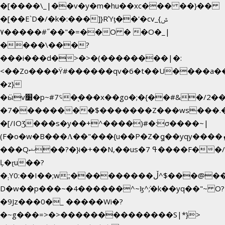
�[����\_|��v�y�m�hu��xc��� ��}��
�[��E`D�/�k�:���]}RΎƫ��'�cv_ݜ}
��˝#�����۷O � �O�_|
��=�
����\���?
���i���d�>�>�(��������|�:
<��Zo����Ϋ#������qv�6�t��U����a��i�
�z}
�ӹv׸�p~#؝7�֭���x��go�;�{��#&�/2���j���pO����/^�<�>ޝx7O�"\%�����cKy{���N������/
�7��������$�������Z���ws���.�<
�[/IOƷ���s�y��+^����)#�:σ����~|
(F�o�w�B���Ʌ��"���{u��P�Z�ީq��yqy����ܙ��=��x���>����+�}
���Qޝ��?�}i�+��N,��us�7 ߟ����F��/
Ļ�ɽu��?
�܄Y0:��I��;w;;���������ڵ^$�͏��@�����֡�t��v�_�:G���i;GWR�n4�gO������?
D�w��p���~�4������^~ɮ^ܺ;�k��yq��"~ O?
�9Jz���0�_ �����Wi�?
�~g���=>�>��������������S|*}>