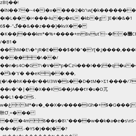
zBI}��!
�lN��7�~4�i�x����2�b'\w[�k������
�i�L���i<���4u�p�eL �kb�g ]E�ǁ�&�1
6$�-"ڰ��&��z���]�kvX� �
�K��J���km*�%+����+m8vut`~�f�޶CF
/�B1�
��!hM�E\�^jR�E���$�f�"�Y[�;J����,���
���ֲ��\��/
��n�s4O�GT\�V�*p�ᑕzӵ���I��)�q�u��
� ̀k�ϓ� ��eKj��:��,
(�\��hK���r��Ʉ3W�s��D�tM�>Ʃ1����/7
��v�"�|��X��KG��JA��tY�u�D兀
��L1��OS۔
w�ځM*�v�_��X�v����IGh�+$�G���]e�`�I�n��YzeU('Lr�2���l�Tnx��hm�B��,�,�E��_��ֲ
䩡Ơ˼=���
���4m8��s�8\"����w��k�a�e�s\nS~
��=�}.-�YS�)��{��?