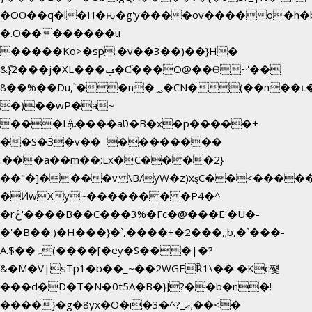
�OƟ��q�l�H�ԋ�g'y����ov����o�h
�.O��������u
�����Ko>�sp:�v��3��)��}H�
&݉}2���j�XL���ݡ�Ƈ���O@��Ɵ~'��
8��%��Du,`��n�؃�CN�(��n��ւ���B�9��
�)��wP�a~
���Lܞ����aט�B�x�p�����+
��S�Ӟ�v��=��������
.���a��m��:Lx�C����2}
��"�]����v \B/yW�z)xȿС��<����
�Ӥw
Xy~������� �P4�^
�rځ'����B��C���3%�Fc�@���E'�U�-
�'�B��:)�H���}�`,����+�2���,;b,�`���-
A.$��ہ(����[�ey�S���|�?
&�M�V|sTp1�b��_~��2WGEȐ1\�� �Kc쩇
���d�D�T�N�0t5A�B�}J?��b�n�!
����}�g�8yx�O�i�3�^?_ޣ;��<�