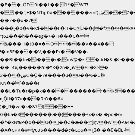
�E��_ӦD0f��L�� `I*� %`T!
�'��",+$�NTȵ-0#������zmDڜ̦�
�Z�
��7��#�7!
���[�0�V�K$���F�:T�CŬ��[�f;��k
"}6Z���h���eg�>�H���C�
&���H�t0�=�O���V��4��
י�In5E���:�V,���P/�.�V��-
��BI��tn�i���r�JmV@�ƶI�dd�&;�>���
��=4$,�����?n�۴X�2n�ڕiV�%l�X>�
2���ڜG�Ǫ�7e����u�υ��%�U胜
KN��
`�&��!
��L�Tu�r�p�x����������r�K5����
njǬ�07u���RЮ��#4
)�_R�wt�k�87�̠��H+
G�6a�8������;��(����+x�x� �pd�6/
�*�xN%P�ō��U�]��Z�æ�� Jŋv�w`�Aa4�a
�A�CPK�#y035����d�ҁ�Lɷ6�լ� ���E-