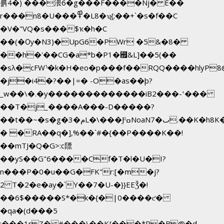
륽4�) ���渨6�g���F����Nj� E��
r���n8�U���߾�L8�ʯ{;��+`�s�f��C
�V�"VQ�s���$ҡ�h�C
��(�Ѹ�N3)�UpG6�PWr �5&�8�
��h�'��CG�a*b�P1�꘯&L]��5(��
�sλ�cFW`ͦ�k�H�eo�p���f��RQQ����hlyP8@�CV�*��V
�j�i4�?��|=� -O�as��þ?
_w��\�.�y�������������iB2���-ʽ���
��T�j_����A���-D�����?
��t��~�s�g�م�3L�\���ƑߛNoaNٮ�7.��K�h8K�Ύ���haB��#��>�b�#�f�<��
� �RA��q�],%��`#�{��P����K��!
��mTJ�Q�G>:c䧣
��yS��G"6����Cf�T�l�U�I?
n���P�0�u��G�FK"r:[�ՠ�j?
2 T�2�e�ay�`Y��7�U-�}}EEǮ�!
��6$�����S*�k�{�|0����ƈ�
�qa�(d���5
;���1rZ� #���\��
K{���*P�B@�d