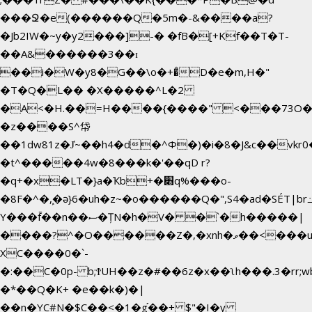
���Ջ�e(������Q�5m�-&����a?
�Jb2IW�~y�y2���]-� �fB�[+Kf��T�T-
��A&������3��ɪ
��i�W�y8�G��\o�+�̊D�e�m,H�"
�T�Q�L�� �X�����^L�2
�A<�H.��=H����{����" <���73O�<
�z����S^帒
��1dw81z�J̔~��h4�d�
^Φ�)�i�8�J&c��vk
�t^�����4w�8���k�'��qD r?
�q+�x�LT�}a�Ҡb+�׋q%���o-
�8F�^�ܾ,�ә}6�uh�z~�o������Q�",S4�ad�SÉT|b
Y���f̄��n��ސ�ȚN�h�V� �`�h�����|
����?^�O������Z�,�xnh�ވ��<���u4Ɠ��+�
XC����0�`-
�:��C�0p- b;ϮUH��z�#��6z�x��ʅh���.3�rr
�*��Q�K+ �e��k�)�|
��n�YC#N�$C��<�1�g֡��+ $"�I�y