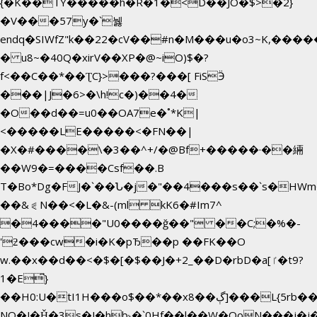
{�K��TY�����h�R�1�<D��JO�$>�2}
�V���57y�`뉋
endq�SIWfZ"k��22�cV��#n�M���u�o3~K,��
� u8~�40Q�xirV��XP�@~iO)$�?
f<��C��*��ƮC}>���?���[ FiSӬ
���|J�6>�\h!c�)��4�
�O��d��=u0��OA7e�˚*K
|
<�����LE�����<�FN��|
�X�#����\�3��^+/�@Bf+�����·��緉
��W9�=����Csf��.B
T�Bo*Dg�FJ�`��Ն�j�"��4���s��`s�HWm��g'n�ږ
��&⪗N��<�L�&-(ml kK6�#Im7^
�4����"U0����ğ��" ��C;�%�-
'ƻ���cw�i�K�pЂ��p ��FK��O
w.��x��d��<�$�[�$��J�+2_��D�rbD�a[ٵ�t9?
1�E͆}
��H0:U�tI1H���o$��*��xڳ��8]���L{5rb�����b
NQ�J�Ȟ�3s�J�hb˞�`0Hf��l��W�QoN���j