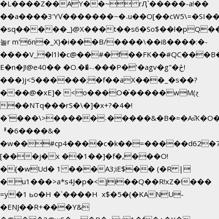
�L����Z��AY��~ rԮ`�����-a!��
��a����3'YѴ�������~�˖u��O[��cW5\=�SI���`
�sq�����_}@X���t��s6�So$��l�pQ�
놀r m'6n�_X}�i���B/����\��i8����:�-
����V_�l1l�c@��#�f��FK��#QC���B
E�n�J!@e40�� �O.��̍-˕���P�'�agv�g"�ځ!
���)j<5������;�f��aX���_�s��?
���@�xE]� <o���O�֙�����wM(ɀ
��NTq���rS�\�]�x+?�4�!
�`���\>�����˴�����&�B�=�As͒K�O�
ᅢ�6����&�
�w��#cp4����c�k��=�����d62�
[���j�x ��1��]�f�,���O!
�{�wUd� 1 ���A3;iE$�� (�R |
�u1���>a*s4J�p�<Ji��Q��R!xZ�!���
=y�1 ьo�H �`����H x$�5�(�KANU-
�ENJ��R+���Y&