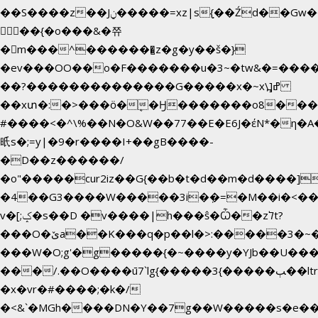
��S����z��Jݧ�����=xz|sܼ{��Źd��Gw�����n~
𳏮 ��{�o���&�쮸
�󧽑m���^�������̺z�g�y��š�}
�ev���OO��o�F�������u�3~�tw&�=��
��?��������������G�����x�~x\߽]ߝ
��xտ�:�>���ӧ�ܷ�Ӈ�������ο8���I�2
#����<�^\%��N�O&W��77��E�E6J�έN*�
㫝s�;=y|�9�r����I+��gB����-
�D��z������/
�o"�����cur2iz��G{��b�t�d��m�d����]�h~8�
�4��G3����W�����3i�ܼ�=�M��i�<��&_>
v�[;ݤ�s��D �v����|h���ŝ�Ѽ��zלt?
���O�ێa��K���q�p��l�>:�����3�~��}
���W�O;g'�g�����{�~����y�YJb��U���
���/.��O����ū7`lg{�����3{�����ﭓ��ltr
�x�vr�#����;�k�/
�<&`�MGh����DN�Y��7g��W�����s�e�