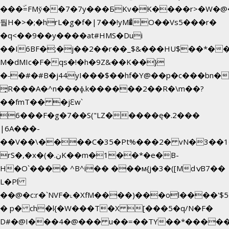
���ۜ=FMy̌��7�7y���БKv�K����r>�W�@�
둽H�>�;�hrL�g�f�|7��!yM�̊O��Vs5���r�
�q<��9��y����at#HMS�Dui
��I6BF�;�j��2��r��_$&���HU$��*�
M�dMIc�F�qs�!�h�9Z&��K��}
�˗�#�#B�j44yI���$��hf�Y@��p�c���bn�
̟R���A�^n���ɸ.k������2��R�\m��?
��fmT�� �jԐw`
6���F�g�7��S("LZ�����ę�.2���
|6A���-
��V��\����C�35�Pt%���2� vN�3��1�
rS�,�x�(�.نK��m�1��*�e�B-
H�O`���� ^B^i�� ���м{j�3�([MdݍB7��
L�Pl
��@�c:r�`NVF�˪�XfM����)���ol����'$
� p� ch�l{�W���T�X [���5�q/N�F�
D#�@I���4�@��� u��=��TY��*�����