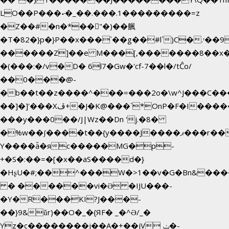
LO��P���ކ�_��.���.1���������=z
�Z��#�n�*��"�)��䑺
�T�82�}p�}P��x���`��g��#l`)C�.ʳ��
������Z]��e M���[,�������8��x
�(���:�/v�D� 6l7�Gw�'cf-7��l�/tĈo/
��0���@-
�b��t��z����^���=���2o�\w^J���C��
��]�]'���Xڦ+�J�K@���`*OnP�F�I�����n����ˎ���E>���%
���y���0��/J|Wz��Dn 'j.�8�
�%w��ʃ����t��{y����J����ޕ���r��d�$e҅b�e����
Y����ǟ�яc�����MG�p-
+�S�:��=�[�x��aS����d�}
�HʂU�#;��^���W�>1��v�G�Bn&��
� ������vi�Ə �IJU���-
�Y�R���KI?J���-
��}9&ǔr)��O�_�{ЯF� _�^Ə/_�
Yz�c��������j��A�+��jV ݖ�-