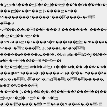
�(yc�8����C�6���43��ߴ��O��͒�Ѵ�k��OEX�2�,�)�t��@���aw����;�׷o�_��2�sy��.�=W�n��߃�{4��ߑ��i�8V6v4W�9��s���g�
���] �e��m��|x�����Y��
>$�������g�����^�������=�?
��n?
~;͝�{�c�;�s��̺�����-8`�����Nvߤ����>�
��\�܃�˓n >��
�NzG8E�4+�7����o�%���O���78���#
>^��F�hp���Σ g0t���Ǉ�1�{�|
�����a�����pܜ��f��vfrp6m�ϦQ�jf�M����J:�x��-?
u��4��5�%@$0 �t-
�d�)�Ux�ik�\/bCΤ�t�k*M�J��8��d>�%��
���J]Mce9���$�V]�����wE)�(�"��+z����ӑ��
�6v�ߖ�E7��"I�ȶmZ)i�3� ���:���,
{n�G]�WQ���A|
�:���_]v��]v�l&�j�z�Ҙ����Z�����J:�
4Bgde��EXfn�:I�0K�}
�6��r����)�zJfe�6��[Ɲ ��&Ń�ڊ��Z