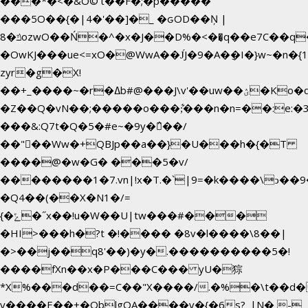
���*�<�&O©'t��F�;�p�����
���5O��{�|4�'��]�_ �ԍOD��Ņ |
ݿ�8ozwO��Ń�^�x�J��D%�<��͉q��e7C��q�ȝNמ��t'h������hǛ���<�NN޸|
�OwKJ���ue<=xO�@WwA��J́J�9�A�݈�I�}w~�n�{
zyr�g�X!
��+_����~�r�ߡb#@���J\v'��uw��ؽ�Ko�d4�۵��v�t.���݁w����}_}9��ĭ��
�Z��Q�vN��;�����o���;͋���n�n=��:e:�݋'�3:�_^�}
���&:Q7t�Q�5�#e~�9y�݅󈽻��/
��"��Ww�+QBJp��a��}�U���h�{�T
����@�w�G� ���5�v/
��������1�7.vn|!x�T.�`|9=�k����\ͻ��ߏ��9B'|
�Q4��(��X�N1�/=
{�ݻ�˝x��!u�W��U|tw���#���
�HI>���h�?t �!���� �8v�l����\8��|
�>��j��q8'��)�y�.����������5�!
����fXn��x�P���C��� yU�猔
*X%���d��=C��"X����/.�%�\t��d�
y����E��+�OblgQA����v�{�6s?_|N� -