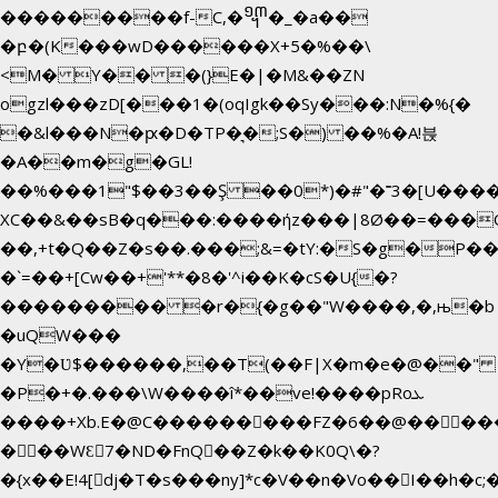
���������f-C,�᧭�_�a��
�բ�(K���wD������X+5�%��\
<M� Y�� �(}E�|�M&��ZN
ogzl���zD[���1�(oqIgk��Sy���:N�%{�
�&l���N�ԗ�D�TP�͉�;S�) ��%�A!븑
�A��m�g�GL!
��%���1"$��3��Ş ��0*)�#"�˭3�[U���
XC��&��sB�q���:����ήz���|8Ø��=���
��,+t�Q��Z�s��.���;&=�tY:�S�g�P��
�`=��+[Cw��+'**�8�'^i��K�cS�U{�?
��������� �r�{�g��"W����,�,њ�b
�uQW���
�Y�Ʋ$������,��T(��F|X�m�e�@��" 
�P�+�.���\W����î*��ve!����pRoܥ
����+Xb.E�@C���������FZ�6��@�����E
���WƐ7�ND�FnQ��Z�k��K0Q\�?