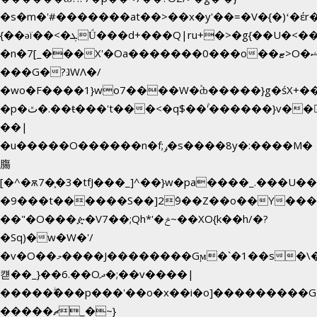
�s�m�'#�������at��>��x�y'��=�V�{�)ʻ�έr
{��ǝï��<�ܓǗ���d+���Q|ru+�>�g{��U�<�������x���U��?
�n�7[_���X'�Oa�������0���o��ޓ>O�ޝ�>
���G�?גּWΛ�/
�wo�F����1}wo7����W�۫ȸ�����}g�śX+
�p�ٿ�.��ŧ���'t���<�q$��۫'������}v����ݚ�F��{����:l��ɞ�N����~�>|
��|
�u�����O������n�f;ݛ�s����8y�:����M�
膓
[�^�ѫ7�͕�3�tfJ���_]^��}w�pa����_.���U�
�9���t������S��]2ܰ9��Z��o��Y����
��"�O���ዽ�V7��;Qh*'�ݗ~��XO{k��h/�?
�Sq)�w�W�'/
�v�O��މ����J��������Gϻ�`�1��s�\����'�I���ݭE��~%��;]���M|szvѺ5
컏��_}��6.��Oދ�;��v����|
�����ۖ���p���'��o�x��i�o]���������G
�����ޗ_�~}