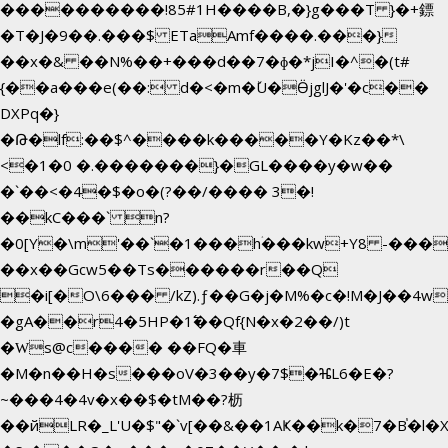
����������!85#1H����B,�}g���T }�+鏢
�T�J�9��.���$ ETaAmf����.���}
��x�& ��N%��+���d��7�ɸ�*jI�
^�(t#
{
��a���e(��: d�<�m�ٚU�ӪjglJ�'�c��
DXPq�}
�Թ�lf:��$^����k�����Y�Kz��*\
<�1�0 �.�������}�GL����y�w��
�`��<�4�$�o�(?��/���� 3�!
��kC���` n?
�0[Y�\m'��`�1���hۛ���kw+Y8 -������
��x��Gcw5��Ts������r��Q
�i[�O\6��� /kZ).ƒ��G�j�M%�c�!M�J��
�gA��r4�5HP�1߱��Qf{N�x�2��/)t
�Ԝs@c���� ��FQ�車
�M�n��H�s���oV�3��y�7$�ⶴL6�E�?
~���4�4v�x��$�tM��?枥
��йLR�_L'U�$"�`v[��&��1AҜ��k�7�B֓�l�