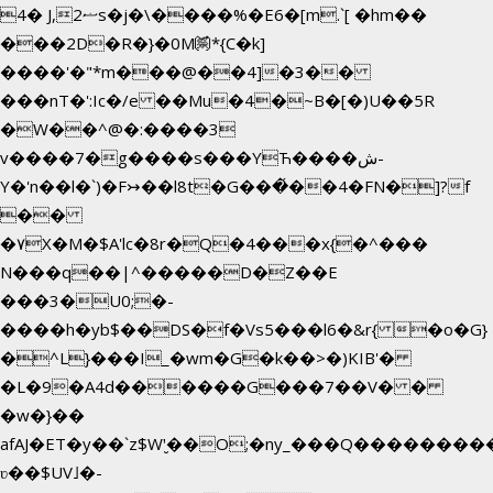
4� J,ޟ2s�j�\����%�E6�[m.`[ �hm��
���2D�R�}�0M㉀*{C�k]
��
��'�"*m���@��4]�3��
���nT�':Ic�/e ��Mu�4�~B�[�)U��5R
�W��^@�:����3
v����7�g����s���YЋ����ش-
Y�'n��l�`)�F↣��l8t�G���͑��4�FN�]?f
��
�۷X�M�$A'lc�8r�Q�4���x{�^���
N���q��|^�����D�Z��E
���3�U0;�-
����h�yb$��DS�f�Vs5���l6�&r{ �o�G}
�^L}���I_�wm�G�k��>�)KIB'�
�L�9�A4d������G���7��V� �
�w�}��
afAJ�ET�y��`z$W'̮��O;�ny_���Q������
ʋ��$UV˩�-