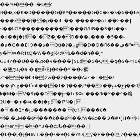
��^0���|�O?
B��;x�K�0�����G�8*�����G�0�x�S�6��Le
���x��]��p��4=��-����F�(cL��>��|
<��hOE���������]���G/B��3�U��<
�d��j�(6�"� Z�j��O���c���՜�5��-
�a�G��E19��s�Qű�ʔ�ۍg�D�O�Rڢ��6�"=Uh����
y� W�R1tQ�W��g%\@ʟ��d�h��J^
GB4Y��U���2R�V����|SEd�5�Q_�q�S�<16�
=�헆gЩ�a-�ר[�̐\Ҕ{�s��*`��2撋
Z"�'��h4�i2w��z����A#<�T��/
��ql'sg��ffmh��J�ߠ�fJ���;P��k��خ�ﰬj��0��E8��6G���գN9?
k�M�=V�3)��D��j=�Lc$Φc'���(k�Y��^�爙
2U�~�m�4u��J�p( �I?N�|
���בY�jU������� {e1ˏ���ċ�
�,�LM��6���k��e��/W�ƙc�� ͞3�#+]H�/?
�er ��^3��c5Ն����||
�L��[�[�חwT.���\�9�0�Ysi9Jy�P���!7���,�>�P�z�k��-