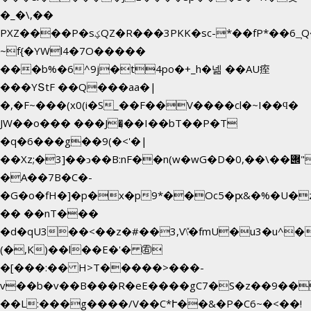
�_�\,��
PXZ����P�sؼQZ�R���3PKK�sc-*��fP*��6_̦Q���H�hl��a��j��dӤ�ܥ�Ք�7�)S�_3y��@�n-
~f{�YWl4�7O�����
���b%�6^9j�t4po�+_h�넮 ��AU痓
���YՏtF ��Q���aa�|
�,�F~���(x0(i�S_��F��V����cl�~I��ϥ�
JW��o��� ���J�̖��I��bT��P�T
�q�6���g��9(�<'�|
��Xz;�3]��ͻ��B:nF��n(w�wG�D�݌��\��,0"�
�A��7B�C�-
�G�o�fH�]�p�x�p9*��Oc5�ԗ&�%�U�
�� ��nT���
�d�qU3��<��z�#��3,V\̽�fmU�u3�u^�
(�,K)��l��E�'� ㊨
�[���:�� H>T�����>���-
v��b�v��B���R�eE����gC7�S�z��9��
��L:���g����/V��C*Ւ��&�P�C6~�
<��!