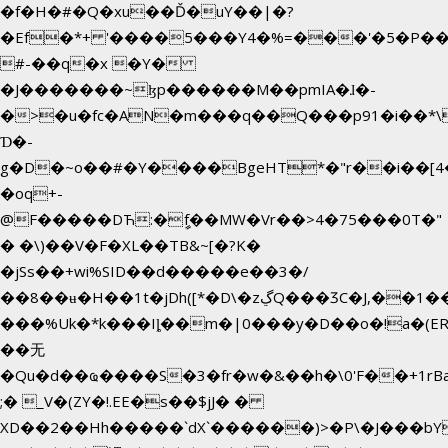
�f�H�#�Q�xu��Ď�uY��|�?
�Ef�*+ '����5���Y4�%=���'�5�P�
#-��q�x �Y�
�J�������~ɮp������M��pmIA�ɺ�-
�>�u�fc�AN�m���q��Q���p91�i��*
Ɗ�-
g�D�~o��#�Y����BgeHT*�"r��i��[4�
�oq+-
@F�����DЋ:�ީf��MW�Vr��>4�75���0T�"
� �\)��V�F�XL��TB&~[�?K�
�jSs��+wi%SID�� d�����e��3�/
��8��ʉ�H��1t�jDh([*�D\�zڲQ���ӠC�J,��1���eJ��U��j�\���&�6­
���%Uk�*k���Iȴ��m�|0���y�D��o�!a�(E
��无
�Qu�d��ҩ�󠬸���S�3�fr�w�&��h�\0'F��+1rBaj����O$ݓ�0�ڳ�����+���6_�CPB�ˁ>׋�DAR�1qU$���g�%T4�
;� _V�(ZY�!.EE�s��$jJ� �
XD��2��Hh�����`dX`������)>�P\�J���b