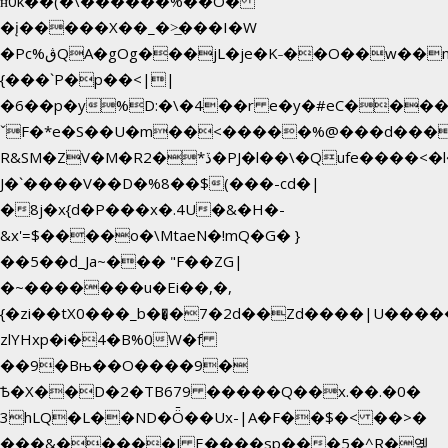
ʜ0k��(�\������%��O�
�į�����X��_�>̲���I�W
�Pc%ڨQA�gOg���jL�je�K˗��O��w��m��)��_��Rߊu>
{���`P�p��<||
�6��p�y%D:�\�4��r e�y�#eC����
ˇF�*e�S��U�m��<�����%@���d���
R&SM�ZV�M�R2�*ڏ�PJ�l��\�Qufe����<�l���
J�`����V��D�%8��$(���-cd�|
�8j�x{d�P���x�.4U�&�H�-
&x'=$����o�\MtaeN�!mQ�G� }
��5��ԁ_Ja~��� "F��ZG|
�~�������u�Ei��,�,
{�zi��tX0���_b��̘�7�2d��Zd����|U����
zlYHxp�i�4�B%0W�f
��9�Bњ��O����9�
Ѣ�X��D�2�TB679 �����Q��x.��.�0�
3hLQ�L��ND�Ȫ��Ux-|A�F��$�< ��>�
���&�����J E����sp���5�^R�옞