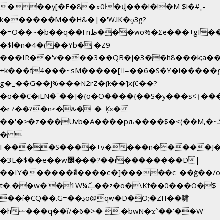
���y[�F�8�ϫ0ŀ�վ���!�!�M $i�#˲-
k������M��H&�|�'W.lK�ϙ3g?
�=O��~�b��q��Fnظ���wo%�Ʃe���+gI��9��4�Y6M����E��Yg����R�� P�Ȇ����w��+'�w��Q��p
�$l�n�4�(��Yb� �Z9
���IR��'v����3��QB�j�3��h8���k;a�
+k���f4Ԏ���~sM�����[=��6�S�Y�i�����g
g� _��G��j%���N2rZ�{k��]x{6��?
�o��C�iLN�ˉ��]�{o�O����{��S�y���s<ٳ���������:��;W��}
�r7��?�n<�&�_�_Ķx�
��'�>�z���Uvb�A����pљ����$�<(��M,�~ݏ�'�u����>�:A|
� 
F����S����+v����n�����J
�3L�$��e��w߼���?��i��������D|
��IY�������͛����o�]�����c_��ģ��/o
t�.��w�'�1W¼ݕޮ��z�o�\Kf��0���O�
$
��í�CQ��.G=��ڍo@qw�D�O;�ZH��啸
�hޟ���q��ĭ/�6�>� .�bwN�ϫˋ��'��W'