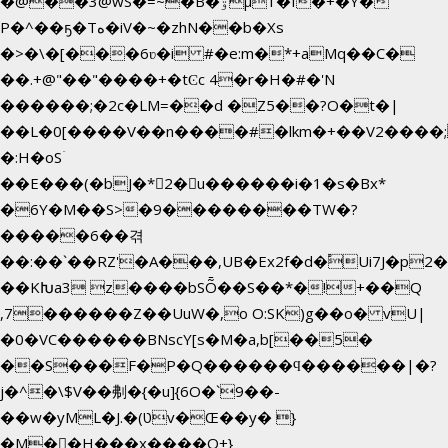
�@��3@wS�=~�B�ۊµ1�f�+�Y�
P�^��ҕ�Tە�iV�~�zhN��b�Xs
�>�\�[���6ʋ�i #�e:m�*+aMq��C�
��.+@"��"����+�tϾc 4�r�H�#�'N
������;�2c�LM=��d �Z5��?O�t�|
��L�0[����V��n����#�lkm�+��V2����;
�:H�oSۤ
��E���(�bJ�*2�u������i�1�s�Bx*
�6Y�M��S>�9��������TW�?
�����6��겪
��:��`��RZ'�A���,UB�Ex2f�d�֠Ui7J�p
��KԽa3 z����bSȬ��S��*�!+��Q
,7������Z��UuW�,o O:SK)g��o� vU|
�0�VC������BNscY[s�M�a,b[��5�
��S���F�P�Q������ϥ������|�?
j�^�\$V��刜�{�u]{6O�`9��-
��w�yML�J.�(טv�Œ��y� }
�M��H���x����O+}