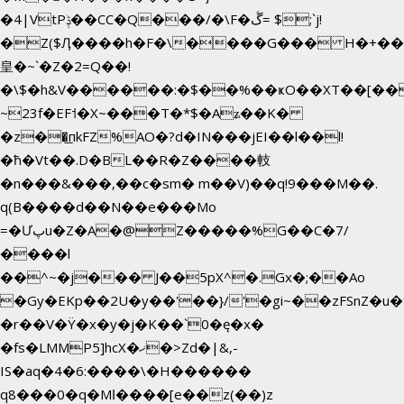
�4|VtPݙ��CC�Q���/�\F�ڴ= $;`j!
�Z($Ӆ����h�F�\����G��� H�+��
皇�~`�Z�2=Q��!
�\$�h&V������:�$��%��ҝO��XT��[��
~23f�EF˦�X~���T�*$�Aʑ��K�
�z��͟пkFZ%AO�?d�IN���jEI��l��l!
�ħ�Vt��.D�BL��R�Z����䡋
�n���&���,��c�sm� m��V)��q!9���M��.
q(B����d��N��e���Mo
=�Ưپu�Z�A�@Z�����%G��C�7/
����l
��^~�j��� J��5pX^�.Gx�;��Ao
�Gy�EKp��2U�y��'��}/'�gi~��zFSnZ�u�t
�r��V�Ÿ�x�y�j�K��`0�ę�x�
�fs�LMMP5]hcX�ޚ�>Zd�|&,-
IS�aq�4�6:����\�H������
q8���0�q�Mߊ����[e��z(��)z