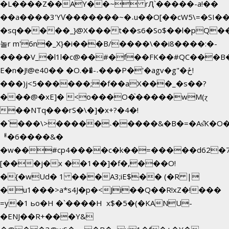
�L����Z��AY��~ rԮ`�����-a!��
��a����3'YѴ�������~�˖u��O[��cW5\=�SI���`
�sq�����_}@X���t��s6�So$��l�pQ�
놀r m'6n�_X}�i���B/����\��i8����:�-
����V_�l1l�c@��#�f��FK��#QC���B
E�n�J!@e40�� �O.��̍-˕���P�'�agv�g"�ځ!
���)j<5������;�f��aX���_�s��?
���@�xE]� <o���O�֙�����wM(ɀ
��NTq���rS�\�]�x+?�4�!
�`���\>�����˴�����&�B�=�As͒K�O�
ᅢ�6����&�
�w��#cp4����c�k��=�����d62�
[���j�x ��1��]�f�,���O!
�{�wUd� 1 ���A3;iE$�� (�R |
�u1���>a*s4J�p�<Ji��Q��R!xZ�!���
=y�1 ьo�H �`����H x$�5�(�KANU-
�ENJ��R+���Y&