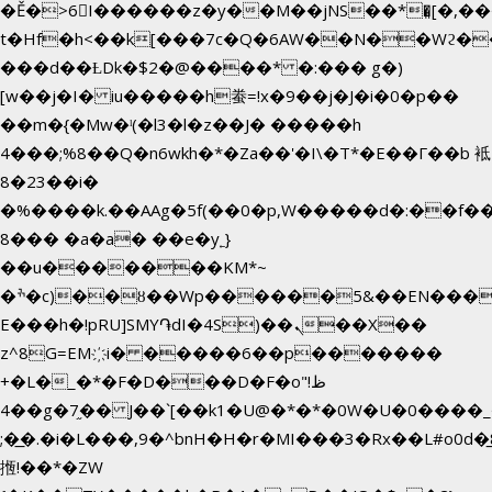
�Ě�>6򁊔I������z�y��M��jNS��*�͈[�,
t�Hf�h<��k[���7c�Q�6AW��N��Wϩ
���d��ȽDk�$2�@����* �:��� g�)
[w��j�I� iu�����h䖭=!x�9��j�J�i�0�p��
��m�{�Mw�ˡ(�l3�l�z��J� �����h
4���;%8��Q�n6wkh�*�Za��'�I\�Τ*�E��Γ��b 袛
8�23��i�
�%����k.��AAg�5f(��0�p,W�����d�:��f
8��� �a�a� ��e�y˿}
��u�������KM*~
�ׯ�c)��ȣ��Wp������5&��EN����*�&&6F��Le��~�P�άv����ui?
E���h�!pRU]SMY֏dI�4S)��ܢ��X��
z^8G=EM҉i� �����6��p�������
+�L�_�*�F�D���D�F�o"ظ!
�4�g�7֦�� J��`[��k1�U@�*�*�0W�U�0����_������äp�)2>�`@n����5DW˃��
;�͟�.�i�L���,9�^bnH�H�r�MI���3�Rx��L#o0d�̲8
揯!��*�ZW