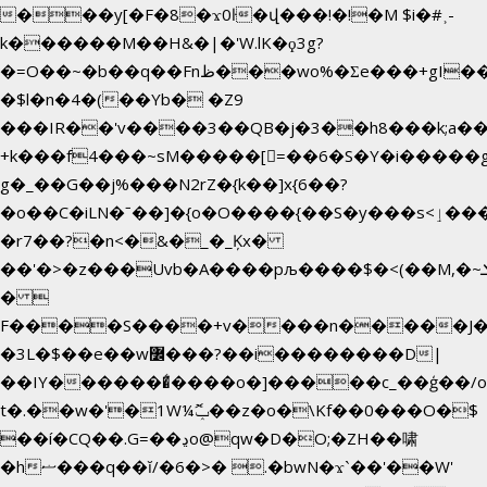
���y[�F�8�ϫ0ŀ�վ���!�!�M $i�#˲-
k������M��H&�|�'W.lK�ϙ3g?
�=O��~�b��q��Fnظ���wo%�Ʃe���+gI��9��4�Y6M����E��Yg����R�� P�Ȇ����w��+'�w��Q��p
�$l�n�4�(��Yb� �Z9
���IR��'v����3��QB�j�3��h8���k;a�
+k���f4Ԏ���~sM�����[=��6�S�Y�i�����g
g� _��G��j%���N2rZ�{k��]x{6��?
�o��C�iLN�ˉ��]�{o�O����{��S�y���s<ٳ���������:��;W��}
�r7��?�n<�&�_�_Ķx�
��'�>�z���Uvb�A����pљ����$�<(��M,�~ݏ�'�u����>�:A|
� 
F����S����+v����n�����J
�3L�$��e��w߼���?��i��������D|
��IY�������͛����o�]�����c_��ģ��/o
t�.��w�'�1W¼ݕޮ��z�o�\Kf��0���O�
$
��í�CQ��.G=��ڍo@qw�D�O;�ZH��啸
�hޟ���q��ĭ/�6�>� .�bwN�ϫˋ��'��W'