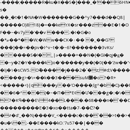
-����;�����R�ku�X��S�]���_�'��6HN
s�
��_�t�1�NA�W�������G��^y7���d��Q8|
�����O}818}�=��ke'rX�sr���z��E�1�O
F��~�v7y�'��v ���.:�I�G�o
�*ޏ��*��W;�Ww��CK�۽�� �_��G?
���]��=��pv�I^v~t�:�~6?�������3vΚs/
�����S�!�_|ɚ����+��N�{�Gɫ�qj�g͖�
�~y�Z�Y����k}o�'�����y��{�0{��'ƻw��"��ɷ���]7x��w�b�N��
�ǉ�۱�sCW5.:O݉�����j���2�`�z;#d;V����
����g>�\=��k��3���sսM߼�o?�R+
<�����<}|q���y��'O����;lg^�b�Cϸ�
��6�^��{�~�Π�*Eȼ�
Ư���g�::�\�
7�KԳ���E\4��L���.�68���n�`��
���������E�3�xo��tta�7-��Ը?�
�
҂�d'_��ǋ����V_<����c�c��`��>t��>
�u�\�;-��E����kO.'7u57��|���