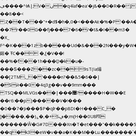
ڢ����^Ѩ|;V�ں�q4laf�ea'�j&��0�R�� J0O
��8��<
:Ȥ��T���"+�d$�h�,0�<�
��Aii:�%�P '�
��7r��0G��fj���7�6�/�t&�I��m3�
�X_
F^�K���1zb�����Ud�&���2N���y�W�
鎔� ŦC�� �,[�V��!
��%�f��1h���Ḏ�k�u�-
���Տ���Z��zc��9sT(Ia熶
��[2TM,_� '����n?��&5�6��|
�Sӥ��0�4q3g��v��9mm���
TSQ��MLVGs���|���޴?����H�W��E
��r6:��p)�����V�!���
�0��7�}i���$P�q߈��p8DI�H���C_�
]����,��)؏�,�+Sڥ�;m{H��0U8㉐
������Ŵ�G#7D���Xn�T�et���"��k����5KZ
��q�k3�eW�v��a�K��M��Lu.�������`�