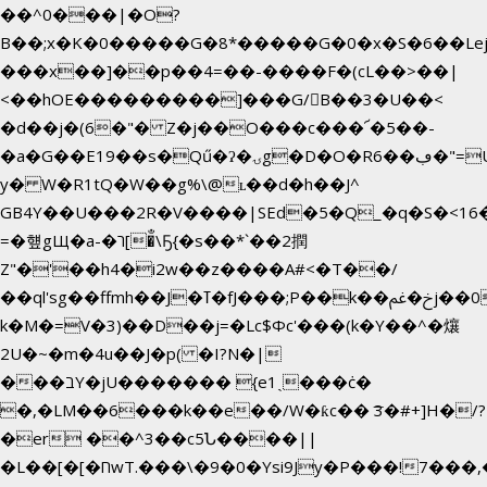
��^0���|�O?
B��;x�K�0�����G�8*�����G�0�x�S�6��Le
���x��]��p��4=��-����F�(cL��>��|
<��hOE���������]���G/B��3�U��<
�d��j�(6�"� Z�j��O���c���՜�5��-
�a�G��E19��s�Qű�ʔ�ۍg�D�O�Rڢ��6�"=Uh����
y� W�R1tQ�W��g%\@ʟ��d�h��J^
GB4Y��U���2R�V����|SEd�5�Q_�q�S�<16�
=�헆gЩ�a-�ר[�̐\Ҕ{�s��*`��2撋
Z"�'��h4�i2w��z����A#<�T��/
��ql'sg��ffmh��J�ߠ�fJ���;P��k��خ�ﰬj��0��E8��6G���գN9?
k�M�=V�3)��D��j=�Lc$Φc'���(k�Y��^�爙
2U�~�m�4u��J�p( �I?N�|
���בY�jU������� {e1ˏ���ċ�
�,�LM��6���k��e��/W�ƙc�� ͞3�#+]H�/?
�er ��^3��c5Ն����||
�L��[�[�חwT.���\�9�0�Ysi9Jy�P���!7���,�>�P�z�k��-