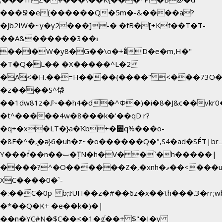
���Ջ�e(������Q�5m�-&����a?
�Jb2IW�~y�y2���]-� �fB�[+Kf��T�T-
��A&������3��ɪ
��i�W�y8�G��\o�+�̊D�e�m,H�"
�T�Q�L�� �X�����^L�2
�A<�H.��=H����{����" <���73O�<
�z����S^帒
��1dw81z�J̔~��h4�d�
^Φ�)�i�8�J&c��vk
�t^�����4w�8���k�'��qD r?
�q+�x�LT�}a�Ҡb+�׋q%���o-
�8F�^�ܾ,�ә}6�uh�z~�o������Q�",S4�ad�SÉT|b
Y���f̄��n��ސ�ȚN�h�V� �`�h�����|
����?^�O������Z�,�xnh�ވ��<���u4Ɠ��+�
XC����0�`-
�:��C�0p- b;ϮUH��z�#��6z�x��ʅh���.3�rr
�*��Q�K+ �e��k�)�|
��n�YC#N�$C��<�1�g֡��+ $"�I�y