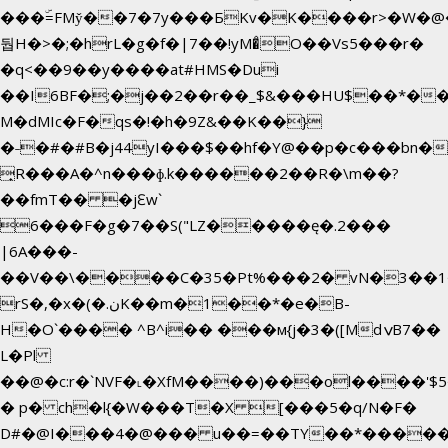
���ۜ=FMy̌��7�7y���БKv�K����r>�W�@�
둽H�>�;�hrL�g�f�|7��!yM�̊O��Vs5���r�
�q<��9��y����at#HMS�Dui
��I6BF�;�j��2��r��_$&���HU$��*�
M�dMIc�F�qs�!�h�9Z&��K��}
�˗�#�#B�j44yI���$��hf�Y@��p�c���bn�
̟R���A�^n���ɸ.k������2��R�\m��?
��fmT�� �jԐw`
6���F�g�7��S("LZ�����ę�.2���
|6A���-
��V��\����C�35�Pt%���2� vN�3��1�
rS�,�x�(�.نK��m�1��*�e�B-
H�O`���� ^B^i�� ���м{j�3�([MdݍB7��
L�Pl
��@�c:r�`NVF�˪�XfM����)���ol����'$
� p� ch�l{�W���T�X [���5�q/N�F�
D#�@I���4�@��� u��=��TY��*�����