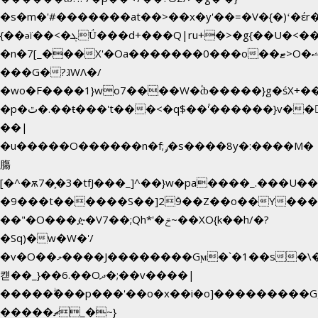
�s�m�'#�������at��>��x�y'��=�V�{�)ʻ�έr
{��ǝï��<�ܓǗ���d+���Q|ru+�>�g{��U�<�������x���U��?
�n�7[_���X'�Oa�������0���o��ޓ>O�ޝ�>
���G�?גּWΛ�/
�wo�F����1}wo7����W�۫ȸ�����}g�śX+
�p�ٿ�.��ŧ���'t���<�q$��۫'������}v����ݚ�F��{����:l��ɞ�N����~�>|
��|
�u�����O������n�f;ݛ�s����8y�:����M�
膓
[�^�ѫ7�͕�3�tfJ���_]^��}w�pa����_.���U�
�9���t������S��]2ܰ9��Z��o��Y����
��"�O���ዽ�V7��;Qh*'�ݗ~��XO{k��h/�?
�Sq)�w�W�'/
�v�O��މ����J��������Gϻ�`�1��s�\����'�I���ݭE��~%��;]���M|szvѺ5
컏��_}��6.��Oދ�;��v����|
�����ۖ���p���'��o�x��i�o]���������G
�����ޗ_�~}