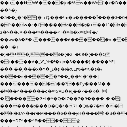
��н��N;W6����jo�%w��Wo"�x�D��
��^�}
�5��
_�ˇ�[�=rQ.���\m�o�����Ǐ����ꗿ�0
�^��w�c�C����z���;�+��1`�p�
3�>��,�������<+�h�x0`�/
��wu�A�E�ޥ������ǿ������m��d�C��9��e�D��1�2�/
��H�T
�)�+�J{��8�{�z=�09�{���Q
�k����A�_V'_`#�!�xjo�8����} ����^E|
��� ��J���x�Y�ݜ�}I�i�;CL}%�.�a�/
����s�����*��_��%�"��|
���������)��?��򥞾y���M� �
���^������o�;/AU�R[��×��K�._
�`�����G~I�^�Q�IZ��7�9����-� �|
�������:���O�Q�\�71�Q&�7�`��
��l�3A>��r�M����$���yҢ����1�B���
���+DZ^��^Ə����슝