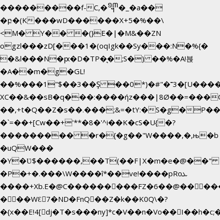
���������f-C,�᧭�_�a��
�բ�(K���wD������X+5�%��\
<M� Y�� �(}E�|�M&��ZN
ogzl���zD[���1�(oqIgk��Sy���:N�%{�
�&l���N�ԗ�D�TP�͉�;S�) ��%�A!븑
�A��m�g�GL!
��%���1"$��3��Ş ��0*)�#"�˭3�[U���
XC��&��sB�q���:����ήz���|8Ø��=���
��,+t�Q��Z�s��.���;&=�tY:�S�g�P��
�`=��+[Cw��+'**�8�'^i��K�cS�U{�?
��������� �r�{�g��"W����,�,њ�b
�uQW���
�Y�Ʋ$������,��T(��F|X�m�e�@��" 
�P�+�.���\W����î*��ve!����pRoܥ
����+Xb.E�@C���������FZ�6��@�����E
���WƐ7�ND�FnQ��Z�k��K0Q\�?