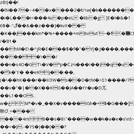
zBI}��!
�lN��7�~4�i�x����2�b'\w[�k������
�i�L���i<���4u�p�eL �kb�g ]E�ǁ�&�1
6$�-"ڰ��&��z���]�kvX� �
�K��J���km*�%+����+m8vut`~�f�޶CF
/�B1�
��!hM�E\�^jR�E���$�f�"�Y[�;J����,���
���ֲ��\��/
��n�s4O�GT\�V�*p�ᑕzӵ���I��)�q�u��
� ̀k�ϓ� ��eKj��:��,
(�\��hK���r��Ʉ3W�s��D�tM�>Ʃ1����/7
��v�"�|��X��KG��JA��tY�u�D兀
��L1��OS۔
w�ځM*�v�_��X�v����IGh�+$�G���]e�`�I�n��YzeU('Lr�2���l�Tnx��hm�B��,�,�E��_��ֲ
䩡Ơ˼=���
���4m8��s�8\"����w��k�a�e�s\nS~
��=�}.-�YS�)��{��?