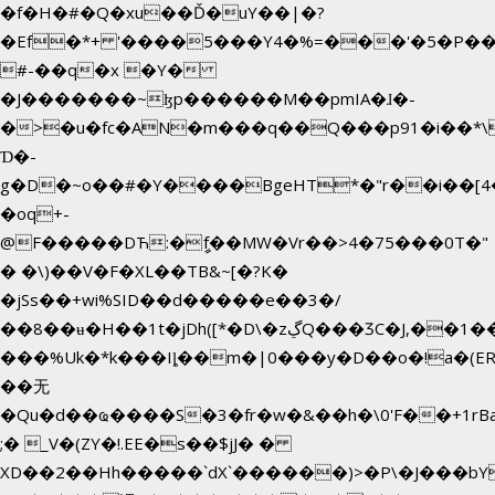
�f�H�#�Q�xu��Ď�uY��|�?
�Ef�*+ '����5���Y4�%=���'�5�P�
#-��q�x �Y�
�J�������~ɮp������M��pmIA�ɺ�-
�>�u�fc�AN�m���q��Q���p91�i��*
Ɗ�-
g�D�~o��#�Y����BgeHT*�"r��i��[4�
�oq+-
@F�����DЋ:�ީf��MW�Vr��>4�75���0T�"
� �\)��V�F�XL��TB&~[�?K�
�jSs��+wi%SID�� d�����e��3�/
��8��ʉ�H��1t�jDh([*�D\�zڲQ���ӠC�J,��1���eJ��U��j�\���&�6­
���%Uk�*k���Iȴ��m�|0���y�D��o�!a�(E
��无
�Qu�d��ҩ�󠬸���S�3�fr�w�&��h�\0'F��+1rBaj����O$ݓ�0�ڳ�����+���6_�CPB�ˁ>׋�DAR�1qU$���g�%T4�
;� _V�(ZY�!.EE�s��$jJ� �
XD��2��Hh�����`dX`������)>�P\�J���b