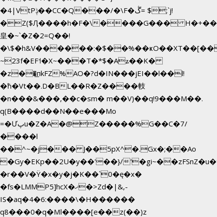
�4|VtPݙ��CC�Q���/�\F�ڴ= $;`j!
�Z($Ӆ����h�F�\����G��� H�+��
皇�~`�Z�2=Q��!
�\$�h&V������:�$��%��ҝO��XT��[��
~23f�EF˦�X~���T�*$�Aʑ��K�
�z��͟пkFZ%AO�?d�IN���jEI��l��l!
�ħ�Vt��.D�BL��R�Z����䡋
�n���&���,��c�sm� m��V)��q!9���M��.
q(B����d��N��e���Mo
=�Ưپu�Z�A�@Z�����%G��C�7/
����l
��^~�j��� J��5pX^�.Gx�;��Ao
�Gy�EKp��2U�y��'��}/'�gi~��zFSnZ�u�t
�r��V�Ÿ�x�y�j�K��`0�ę�x�
�fs�LMMP5]hcX�ޚ�>Zd�|&,-
IS�aq�4�6:����\�H������
q8���0�q�Mߊ����[e��z(��)z