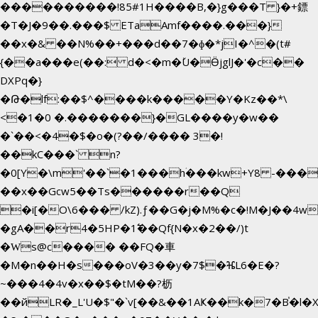
����������!85#1H����B,�}g���T }�+鏢
�T�J�9��.���$ ETaAmf����.���}
��x�& ��N%��+���d��7�ɸ�*jI�
^�(t#
{
��a���e(��: d�<�m�ٚU�ӪjglJ�'�c��
DXPq�}
�Թ�lf:��$^����k�����Y�Kz��*\
<�1�0 �.�������}�GL����y�w��
�`��<�4�$�o�(?��/���� 3�!
��kC���` n?
�0[Y�\m'��`�1���hۛ���kw+Y8 -������
��x��Gcw5��Ts������r��Q
�i[�O\6��� /kZ).ƒ��G�j�M%�c�!M�J��
�gA��r4�5HP�1߱��Qf{N�x�2��/)t
�Ԝs@c���� ��FQ�車
�M�n��H�s���oV�3��y�7$�ⶴL6�E�?
~���4�4v�x��$�tM��?枥
��йLR�_L'U�$"�`v[��&��1AҜ��k�7�B֓�l�