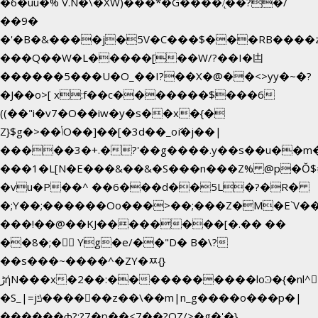
�6�uū�%`V.N�\�XW)���*�G����/̨��?�/
��9�
�'�B�&����j�5V�C���$���RB����
���Q��W�L�����[��W/?��I�凷
������5���U�O_��I?��X�@��<>yy�~�?
�J��o>[ x:f��c�������$���6
((��"i�v7�O��iw�y�s��x�{�
Z}$g�>��ݳO��]��[�3d��_oަi�j��|
�����3�+.�?'��g����.y��s��u��m
���1�L[N�E���&��&�S���n���Z% @p�Ŏ$
�vu�P��^ ��6���d��5L�?�R�
�;Y��;������Oo���>��;���Z�M�E`V
���!��@��KJ��������[�.�� ��
��8�;�򜸥 Yg�e/��"D�
B�
\?
��s���~����^�ZY�ﾹ{}
����������loϿ�{�nl^<�گ;��#�c��s.^^~�qF��w[k�ߜ�
ڑήN���x�2��:�
�S_|=jݿ������z��\��m|n_g����o���p�|
������ȸ?:?7�p��<7��?OZ/>�g�'�}