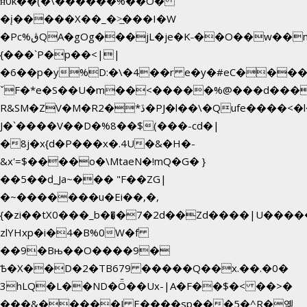
ʜ0k��(�\������%��O�
�į�����X��_�>̲���I�W
�Pc%ڨQA�gOg���jL�je�K˗��O��w��m��)��_��Rߊu>
{���`P�p��<||
�6��p�y%D:�\�4��r e�y�#eC����
ˇF�*e�S��U�m��<�����%@���d���
R&SM�ZV�M�R2�*ڏ�PJ�l��\�Qufe����<�l���
J�`����V��D�%8��$(���-cd�|
�8j�x{d�P���x�.4U�&�H�-
&x'=$����o�\MtaeN�!mQ�G� }
��5��ԁ_Ja~��� "F��ZG|
�~�������u�Ei��,�,
{�zi��tX0���_b��̘�7�2d��Zd����|U����
zlYHxp�i�4�B%0W�f
��9�Bњ��O����9�
Ѣ�X��D�2�TB679 �����Q��x.��.�0�
3hLQ�L��ND�Ȫ��Ux-|A�F��$�< ��>�
���&�����J E����sp���5�^R�옞