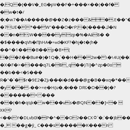
�;Q�{��V�_EG�pV��F�+���×��(��f�
�w�t�/
�;�w7��A�����@��Z�z���&�.E��"
�7UE�*��W"���O�rP;�(����ڬ�N
��n�;W����yzp�%�Aá8� �
�$����qVh�ԤhHA�=ɵd�KF?�hj�t�(h�
��^�1���B��p�B+(
�(�Ƶ��Bu#�)�1Q�,`��H��2w� \�\4U{��
�X�F�>�i���q7L�8_q��)Ti]�^zp�0o 
��b��<�S���
R�"�`�$r�9E2�ZJɾ���i�d���@g�B��xq�*
�y��-��>=e�H(u�,�i�� DRʢ�O��}�?
������+ ���
��(�h�qҵk� w���us�@QN��]=� 
XK?
<��iY�DLvb0l�P�^��Oʔ��CX۝`�;`��)b���'�p�&v5(�
�_ ��g�ӯ_ C���s�����K���n