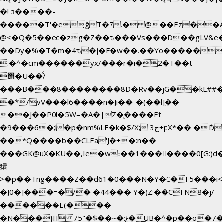
�! з����-
�����T'�e͉ğT�7.� @��Ez��A
@<�Q�5��ec�zg�Z��ԏ���Vs���D��gLV&e
��Dy�%�T�m�4ԏ�j�F�w��.��Yo������$
.�^�cm������yx/���r�i�2�T��t
΢�U��̈́/
���B���8��������8D�Rv��jG��kL##�
�*/vV���l6����n�Ji��-�(��l]֚��
��J��P0l�5W=�A�|Z�ͅ����Et
�9���6�;l�p�nm%LE�k�$/X; ڃ3+pX*�� �ެD
��*Q����b��CLEa'J�+�:n��
���GK@uX�KU��,Ie�w։��1���􆆕����0[G:)d�
獧
>�p��Tng����Z��d61�0���N�Y�C�F5���i<
�J0�]���=�/� �44��� Y�)Z:��CFN8�j/
������E(���-
�N���}H 75"�$��~�:չ�͟UB�^�p��o�7