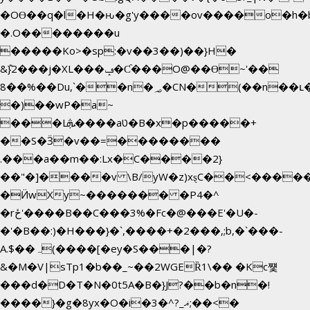
�OƟ��q�l�H�ԋ�g'y����ov����o�h
�.O��������u
�����Ko>�sp:�v��3��)��}H�
&݉}2���j�XL���ݡ�Ƈ���O@��Ɵ~'��
8��%��Du,`��n�؃�CN�(��n��ւ���B�9��
�)��wP�a~
���Lܞ����aט�B�x�p�����+
��S�Ӟ�v��=��������
.���a��m��:Lx�C����2}
��"�]����v \B/yW�z)xȿС��<����
�Ӥw
Xy~������� �P4�^
�rځ'����B��C���3%�Fc�@���E'�U�-
�'�B��:)�H���}�`,����+�2���,;b,�`���-
A.$��ہ(����[�ey�S���|�?
&�M�V|sTp1�b��_~��2WGEȐ1\�� �Kc쩇
���d�D�T�N�0t5A�B�}J?��b�n�!
����}�g�8yx�O�i�3�^?_ޣ;��<�