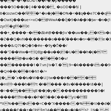
���*�<�&O©'t��F�;�p�����
���5O��{�|4�'��]�_ �ԍOD��Ņ |
ݿ�8ozwO��Ń�^�x�J��D%�<��͉q��e7C��q�ȝNמ��t'h������hǛ���<�NN޸|
�OwKJ���ue<=xO�@WwA��J́J�9�A�݈�I�}w~�n�{
zyr�g�X!
��+_����~�r�ߡb#@���J\v'��uw��ؽ�Ko�d4�۵��v�t.���݁w����}_}9��ĭ��
�Z��Q�vN��;�����o���;͋���n�n=��:e:�݋'�3:�_^�}
���&:Q7t�Q�5�#e~�9y�݅󈽻��/
��"��Ww�+QBJp��a��}�U���h�{�T
����@�w�G� ���5�v/
��������1�7.vn|!x�T.�`|9=�k����\ͻ��ߏ��9B'|
�Q4��(��X�N1�/=
{�ݻ�˝x��!u�W��U|tw���#���
�HI>���h�?t �!���� �8v�l����\8��|
�>��j��q8'��)�y�.����������5�!
����fXn��x�P���C��� yU�猔
*X%���d��=C��"X����/.�%�\t��d�
y����E��+�OblgQA����v�{�6s?_|N� -