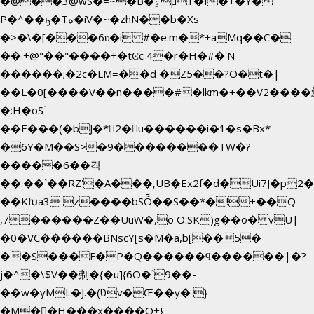
�@��3@wS�=~�B�ۊµ1�f�+�Y�
P�^��ҕ�Tە�iV�~�zhN��b�Xs
�>�\�[���6ʋ�i #�e:m�*+aMq��C�
��.+@"��"����+�tϾc 4�r�H�#�'N
������;�2c�LM=��d �Z5��?O�t�|
��L�0[����V��n����#�lkm�+��V2����;
�:H�oSۤ
��E���(�bJ�*2�u������i�1�s�Bx*
�6Y�M��S>�9��������TW�?
�����6��겪
��:��`��RZ'�A���,UB�Ex2f�d�֠Ui7J�p
��KԽa3 z����bSȬ��S��*�!+��Q
,7������Z��UuW�,o O:SK)g��o� vU|
�0�VC������BNscY[s�M�a,b[��5�
��S���F�P�Q������ϥ������|�?
j�^�\$V��刜�{�u]{6O�`9��-
��w�yML�J.�(טv�Œ��y� }
�M��H���x����O+}