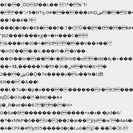
�E��_ӦD0f��L�� `I*� %`T!
�'��",+$�NTȵ-0#������zmDڜ̦�
�Z�
��7��#�7!
���[�0�V�K$���F�:T�CŬ��[�f;��k
"}6Z���h���eg�>�H���C�
&���H�t0�=�O���V��4��
י�In5E���:�V,���P/�.�V��-
��BI��tn�i���r�JmV@�ƶI�dd�&;�>���
��=4$,�����?n�۴X�2n�ڕiV�%l�X>�
2���ڜG�Ǫ�7e����u�υ��%�U胜
KN��
`�&��!
��L�Tu�r�p�x����������r�K5����
njǬ�07u���RЮ��#4
)�_R�wt�k�87�̠��H+
G�6a�8������;��(����+x�x� �pd�6/
�*�xN%P�ō��U�]��Z�æ�� Jŋv�w`�Aa4�a
�A�CPK�#y035����d�ҁ�Lɷ6�լ� ���E-