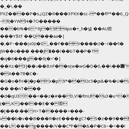
�_�\,��
PXZ����P�sؼQZ�R���3PKK�sc-*��fP*��6_̦Q���H�hl��a��j��dӤ�ܥ�Ք�7�)S�_3y��@�n-
~f{�YWl4�7O�����
���b%�6^9j�t4po�+_h�넮 ��AU痓
���YՏtF ��Q���aa�|
�,�F~���(x0(i�S_��F��V����cl�~I��ϥ�
JW��o��� ���J�̖��I��bT��P�T
�q�6���g��9(�<'�|
��Xz;�3]��ͻ��B:nF��n(w�wG�D�݌��\��,0"�
�A��7B�C�-
�G�o�fH�]�p�x�p9*��Oc5�ԗ&�%�U�
�� ��nT���
�d�qU3��<��z�#��3,V\̽�fmU�u3�u^�
(�,K)��l��E�'� ㊨
�[���:�� H>T�����>���-
v��b�v��B���R�eE����gC7�S�z��9��
��L:���g����/V��C*Ւ��&�P�C6~�
<��!