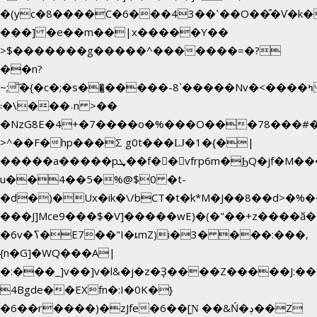
�(yc�8����C�6���43��ߴ��O��͒�Ѵ�k��OEX�2�,�)�t��@���aw����;�׷o�_��2�sy��.�=W�n��߃�{4��ߑ��i�8V6v4W�9��s���g�
���] �e��m��|x�����Y��
>$�������g�����^�������=�?
��n?
~;͝�{�c�;�s��̺�����-8`�����Nvߤ����>�
��\�܃�˓n >��
�NzG8E�4+�7����o�%���O���78���#
>^��F�hp���Σ g0t���Ǉ�1�{�|
�����a�����pܜ��f��vfrp6m�ϦQ�jf�M����J:�x��-?
u��4��5�%@$0 �t-
�d�)�Ux�ik�\/bCΤ�t�k*M�J��8��d>�%��
���J]Mce9���$�V]�����wE)�(�"��+z����ӑ��
�6v�ߖ�E7��"I�ȶmZ)i�3� ���:���,
{n�G]�WQ���A|
�:���_]v��]v�l&�j�z�Ҙ����Z�����J:�
4Bgde��EXfn�:I�0K�}
�6��r����)�zJfe�6��[Ɲ ��&Ń�ڊ��Z