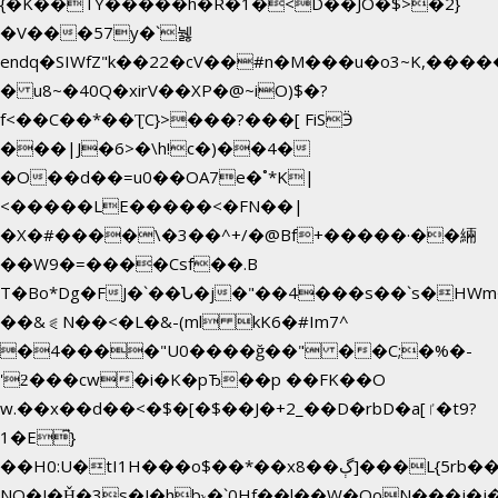
{�K��TY�����h�R�1�<D��JO�$>�2}
�V���57y�`뉋
endq�SIWfZ"k��22�cV��#n�M���u�o3~K,��
� u8~�40Q�xirV��XP�@~iO)$�?
f<��C��*��ƮC}>���?���[ FiSӬ
���|J�6>�\h!c�)��4�
�O��d��=u0��OA7e�˚*K
|
<�����LE�����<�FN��|
�X�#����\�3��^+/�@Bf+�����·��緉
��W9�=����Csf��.B
T�Bo*Dg�FJ�`��Ն�j�"��4���s��`s�HWm��g'n�ږ
��&⪗N��<�L�&-(ml kK6�#Im7^
�4����"U0����ğ��" ��C;�%�-
'ƻ���cw�i�K�pЂ��p ��FK��O
w.��x��d��<�$�[�$��J�+2_��D�rbD�a[ٵ�t9?
1�E͆}
��H0:U�tI1H���o$��*��xڳ��8]���L{5rb�����b
NQ�J�Ȟ�3s�J�hb˞�`0Hf��l��W�QoN���j