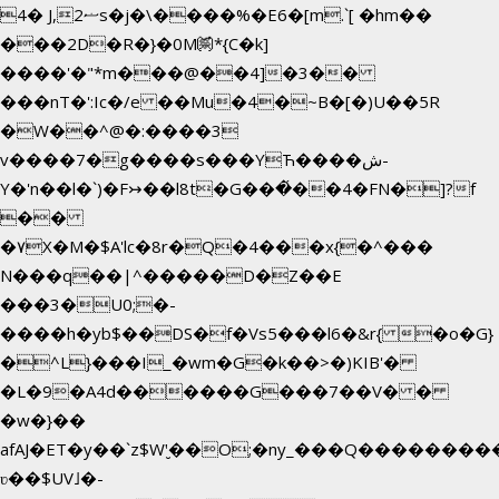
4� J,ޟ2s�j�\����%�E6�[m.`[ �hm��
���2D�R�}�0M㉀*{C�k]
��
��'�"*m���@��4]�3��
���nT�':Ic�/e ��Mu�4�~B�[�)U��5R
�W��^@�:����3
v����7�g����s���YЋ����ش-
Y�'n��l�`)�F↣��l8t�G���͑��4�FN�]?f
��
�۷X�M�$A'lc�8r�Q�4���x{�^���
N���q��|^�����D�Z��E
���3�U0;�-
����h�yb$��DS�f�Vs5���l6�&r{ �o�G}
�^L}���I_�wm�G�k��>�)KIB'�
�L�9�A4d������G���7��V� �
�w�}��
afAJ�ET�y��`z$W'̮��O;�ny_���Q������
ʋ��$UV˩�-