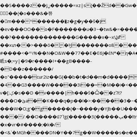
��S����z��Jݧ�����=xz|sܼ{��Źd��Gw�����n~
𳏮 ��{�o���&�쮸
�󧽑m���^�������̺z�g�y��š�}
�ev���OO��o�F�������u�3~�tw&�=��
��?��������������G�����x�~x\߽]ߝ
��xտ�:�>���ӧ�ܷ�Ӈ�������ο8���I�2
#����<�^\%��N�O&W��77��E�E6J�έN*�
㫝s�;=y|�9�r����I+��gB����-
�D��z������/
�o"�����cur2iz��G{��b�t�d��m�d����]�h~8�
�4��G3����W�����3i�ܼ�=�M��i�<��&_>
v�[;ݤ�s��D �v����|h���ŝ�Ѽ��zלt?
���O�ێa��K���q�p��l�>:�����3�~��}
���W�O;g'�g�����{�~����y�YJb��U���
���/.��O����ū7`lg{�����3{�����ﭓ��ltr
�x�vr�#����;�k�/
�<&`�MGh����DN�Y��7g��W�����s�e�