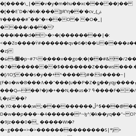
�[����\_|��v�y�m�hu��xc��� ��}��
�[��E`D�/�k�:���]}RΎƫ��'�cv_ݜ}
��˝#�����۷O � �O�_|
��=�
����\���?
���i���d�>�>�(��������|�:
<��Zo����Ϋ#������qv�6�t��U����a��i�
�z}
�ӹv׸�p~#؝7�֭���x��go�;�{��#&�/2���j���pO����/^�<�>ޝx7O�"\%�����cKy{���N������/
�7��������$�������Z���ws���.�<
�[/IOƷ���s�y��+^����)#�:σ����~|
(F�o�w�B���Ʌ��"���{u��P�Z�ީq��yqy����ܙ��=��x���>����+�}
���Qޝ��?�}i�+��N,��us�7 ߟ����F��/
Ļ�ɽu��?
�܄Y0:��I��;w;;���������ڵ^$�͏��@�����֡�t��v�_�:G���i;GWR�n4�gO������?
D�w��p���~�4������^~ɮ^ܺ;�k��yq��"~ O?
�9Jz���0�_ �����Wi�?
�~g���=>�>��������������S|*}>