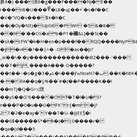
륽4�) ���渨6�g���F����Nj� E��
r���n8�U���߾�L8�ʯ{;��+`�s�f��C
�V�"VQ�s���$ҡ�h�C
��(�Ѹ�N3)�UpG6�PWr �5&�8�
��h�'��CG�a*b�P1�꘯&L]��5(��
�sλ�cFW`ͦ�k�H�eo�p���f��RQQ����hlyP8@�CV�*��V
�j�i4�?��|=� -O�as��þ?
_w��\�.�y�������������iB2���-ʽ���
��T�j_����A���-D�����?
��t��~�s�g�م�3L�\���ƑߛNoaNٮ�7.��K�h8K�Ύ���haB��#��>�b�#�f�<��
� �RA��q�],%��`#�{��P����K��!
��mTJ�Q�G>:c䧣
��yS��G"6����Cf�T�l�U�I?
n���P�0�u��G�FK"r:[�ՠ�j?
2 T�2�e�ay�`Y��7�U-�}}EEǮ�!
��6$�����S*�k�{�|0����ƈ�
�qa�(d���5
;���1rZ� #���\��
K{���*P�B@�d