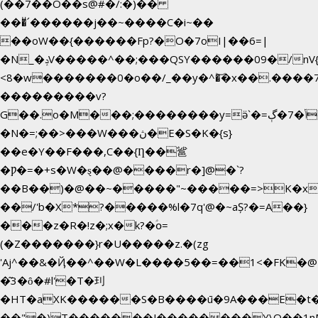
(��7��O��s@#�/:�)��
���ͧ՛������j��~����C�i~��
��oW��{������Fp?�O�7oI|��6=|
�N_�ݚV�����^��;���QSY������09�/nV{���o_�+�����k��.�/>�N�����N�jO���^�]
<8�w�������0�o��/_��y�^�͝�x��.����7��hg�
���������v?
G��.o�M���;��������y=ӛ`�=ݳ�7�ڳ�
�N�=;��>���W���ڽ�E�S�K�{s}
��e�Y��F���,C��{Ƞ��䣉
�Ƿ�=�+s�W�ȿ��@����r�]@�`?
��B��)�@��~�����"~�����=>K�x�
��/'b�X*?�����%l�7q'@�~aȘ?�=A��}
���z�R�!z�;x�k?�ؑօ=
(�Z�������}r�U�����z.�(zg
'Aj^��&�Ҋ��^��W�L��
��5��=��1<�FK�@
�͂3�ȏ�#l'�T�㺫
�HT�aXK������S�B����ū�9A���E�t�
��"�)T�������J��������Y\Q�ִ�1n