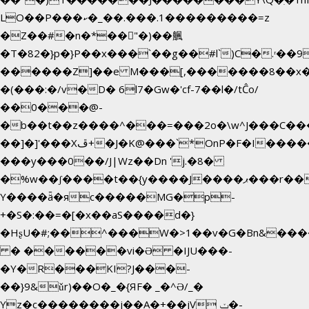
LO��P���ކ�_��.���.1���������=z
�Z��#�n�*��"�)��䑺
�T�82�}p�}P��x���`��g��#l`)C�.ʳ��
������Z]��e M���[,�������8��x
�(���:�/v�D� 6l7�Gw�'cf-7��l�/tĈo/
��0���@-
�b��t��z����^���=���2o�\w^J���C��
��]�]'���Xڦ+�J�K@���`*OnP�F�I�����n����ˎ���E>���%
���y���0��/J|Wz��Dn 'j.�8�
�%w��ʃ����t��{y����J����ޕ���r��d�$e҅b�e����
Y����ǟ�яc�����MG�p-
+�S�:��=�[�x��aS����d�}
�HʂU�#;��^���W�>1��v�G�Bn&��
� ������vi�Ə �IJU���-
�Y�R���KI?J���-
��}9&ǔr)��O�_�{ЯF� _�^Ə/_�
Yz�c��������j��A�+��jV ݖ�-