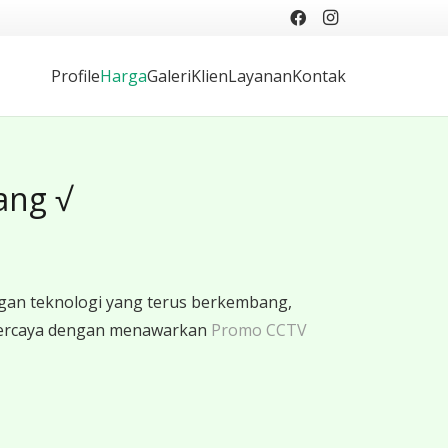
Profile
Harga
Galeri
Klien
Layanan
Kontak
ang √
gan teknologi yang terus berkembang,
rpercaya dengan menawarkan
Promo CCTV