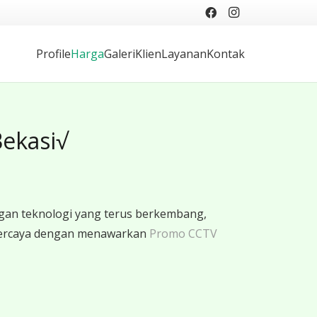
Profile
Harga
Galeri
Klien
Layanan
Kontak
ekasi√
gan teknologi yang terus berkembang,
rpercaya dengan menawarkan
Promo CCTV