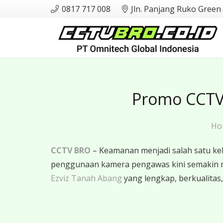
0817 717 008
Jln. Panjang Ruko Green
Promo CCTV 
Ho
CCTV BRO
– Keamanan menjadi salah satu ke
penggunaan kamera pengawas kini semakin 
Ezviz Tanah Abang
yang lengkap, berkualitas,