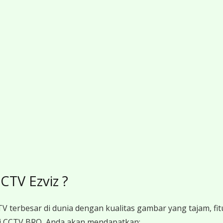
TV Ezviz ?
V terbesar di dunia dengan kualitas gambar yang tajam, fit
 CCTV BRO, Anda akan mendapatkan: