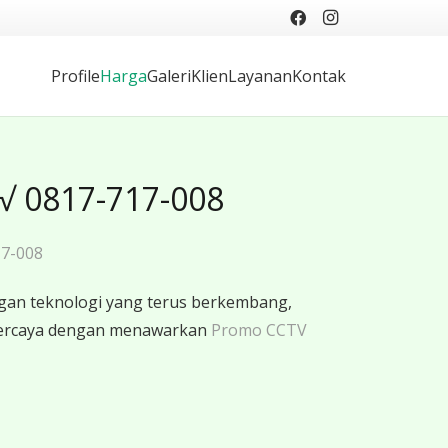
Profile
Harga
Galeri
Klien
Layanan
Kontak
√ 0817-717-008
17-008
gan teknologi yang terus berkembang,
rpercaya dengan menawarkan
Promo CCTV