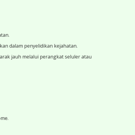
atan.
ukan dalam penyelidikan kejahatan.
ak jauh melalui perangkat seluler atau
ome.