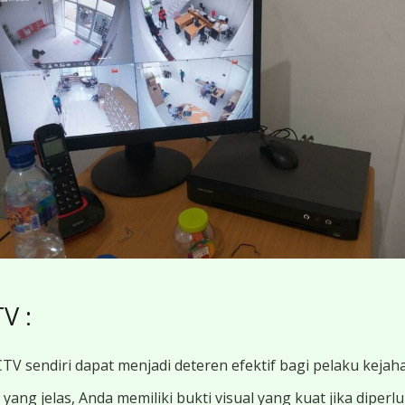
V :
TV sendiri dapat menjadi deteren efektif bagi pelaku kejah
ang jelas, Anda memiliki bukti visual yang kuat jika diperl