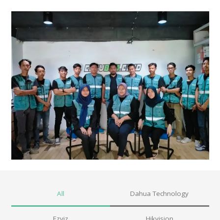
All
Dahua Technology
Ezviz
Hikvision