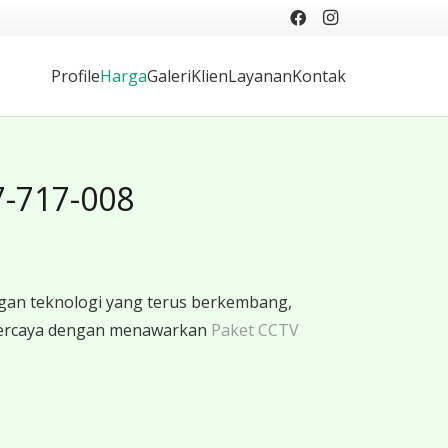
Profile
Harga
Galeri
Klien
Layanan
Kontak
7-717-008
gan teknologi yang terus berkembang,
rpercaya dengan menawarkan
Paket CCTV