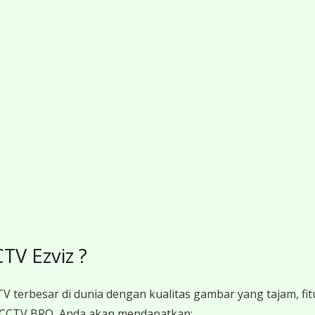
V Ezviz ?
V terbesar di dunia dengan kualitas gambar yang tajam, fit
 CCTV BRO, Anda akan mendapatkan: