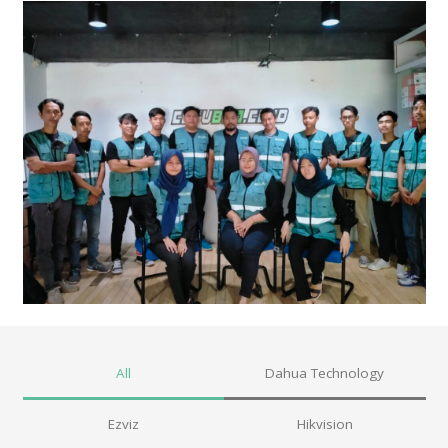
All
Dahua Technology
Ezviz
Hikvision