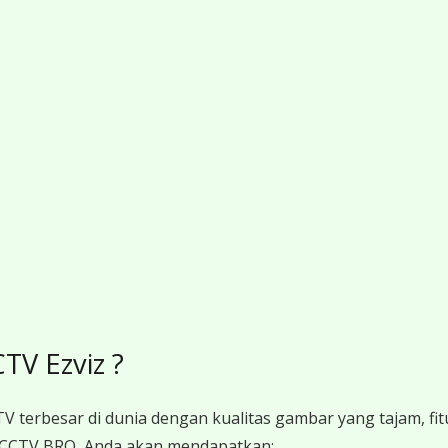
V Ezviz ?
V terbesar di dunia dengan kualitas gambar yang tajam, fit
 CCTV BRO, Anda akan mendapatkan: