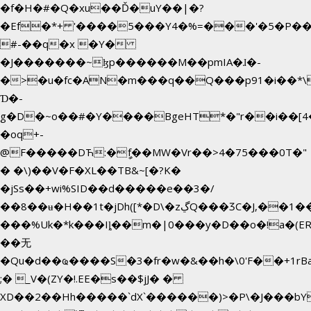
�f�H�#�Q�xu��Ď�uY��|�?
�Ef�*+ '����5���Y4�%=���'�5�P�
#-��q�x �Y�
�J�������~ɮp������M��pmIA�ɺ�-
�>�u�fc�AN�m���q��Q���p91�i��*
Ɗ�-
g�D�~o��#�Y����BgeHT*�"r��i��[4�
�oq+-
@F�����DЋ:�ީf��MW�Vr��>4�75���0T�"
� �\)��V�F�XL��TB&~[�?K�
�jSs��+wi%SID�� d�����e��3�/
��8��ʉ�H��1t�jDh([*�D\�zڲQ���ӠC�J,��1���eJ��U��j�\���&�6­
���%Uk�*k���Iȴ��m�|0���y�D��o�!a�(E
��无
�Qu�d��ҩ�󠬸���S�3�fr�w�&��h�\0'F��+1rBaj����O$ݓ�0�ڳ�����+���6_�CPB�ˁ>׋�DAR�1qU$���g�%T4�
;� _V�(ZY�!.EE�s��$jJ� �
XD��2��Hh�����`dX`������)>�P\�J���b