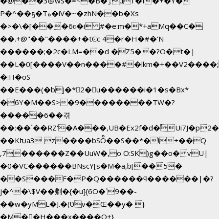
�@��3@wS�=~�B�ۊµ1�f�+�Y�
P�^��ҕ�Tە�iV�~�zhN��b�Xs
�>�\�[���6ʋ�i #�e:m�*+aMq��C�
��.+@"��"����+�tϾc 4�r�H�#�'N
������;�2c�LM=��d �Z5��?O�t�|
��L�0[����V��n����#�lkm�+��V2����;
�:H�oSۤ
��E���(�bJ�*2�u������i�1�s�Bx*
�6Y�M��S>�9��������TW�?
�����6��겪
��:��`��RZ'�A���,UB�Ex2f�d�֠Ui7J�p
��KԽa3 z����bSȬ��S��*�!+��Q
,7������Z��UuW�,o O:SK)g��o� vU|
�0�VC������BNscY[s�M�a,b[��5�
��S���F�P�Q������ϥ������|�?
j�^�\$V��刜�{�u]{6O�`9��-
��w�yML�J.�(טv�Œ��y� }
�M��H���x����O+}