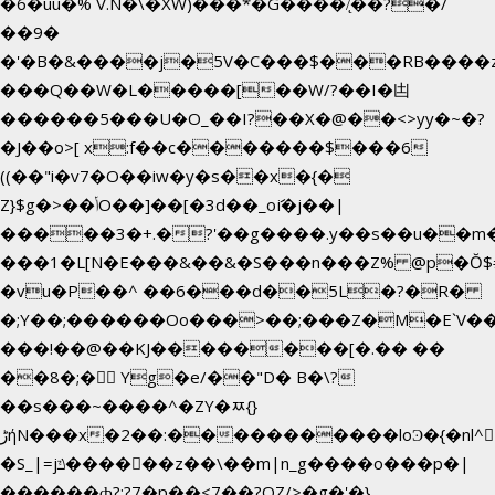
�6�uū�%`V.N�\�XW)���*�G����/̨��?�/
��9�
�'�B�&����j�5V�C���$���RB����
���Q��W�L�����[��W/?��I�凷
������5���U�O_��I?��X�@��<>yy�~�?
�J��o>[ x:f��c�������$���6
((��"i�v7�O��iw�y�s��x�{�
Z}$g�>��ݳO��]��[�3d��_oަi�j��|
�����3�+.�?'��g����.y��s��u��m
���1�L[N�E���&��&�S���n���Z% @p�Ŏ$
�vu�P��^ ��6���d��5L�?�R�
�;Y��;������Oo���>��;���Z�M�E`V
���!��@��KJ��������[�.�� ��
��8�;�򜸥 Yg�e/��"D�
B�
\?
��s���~����^�ZY�ﾹ{}
����������loϿ�{�nl^<�گ;��#�c��s.^^~�qF��w[k�ߜ�
ڑήN���x�2��:�
�S_|=jݿ������z��\��m|n_g����o���p�|
������ȸ?:?7�p��<7��?OZ/>�g�'�}