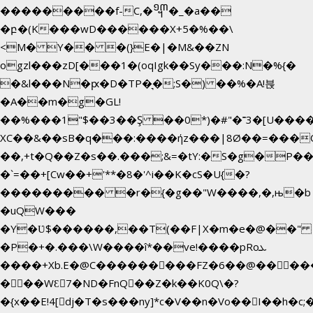
���������f-C,�᧭�_�a��
�բ�(K���wD������X+5�%��\
<M� Y�� �(}E�|�M&��ZN
ogzl���zD[���1�(oqIgk��Sy���:N�%{�
�&l���N�ԗ�D�TP�͉�;S�) ��%�A!븑
�A��m�g�GL!
��%���1"$��3��Ş ��0*)�#"�˭3�[U���
XC��&��sB�q���:����ήz���|8Ø��=���
��,+t�Q��Z�s��.���;&=�tY:�S�g�P��
�`=��+[Cw��+'**�8�'^i��K�cS�U{�?
��������� �r�{�g��"W����,�,њ�b
�uQW���
�Y�Ʋ$������,��T(��F|X�m�e�@��" 
�P�+�.���\W����î*��ve!����pRoܥ
����+Xb.E�@C���������FZ�6��@�����E
���WƐ7�ND�FnQ��Z�k��K0Q\�?