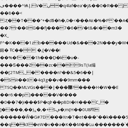
ڢ����^Ѩ|;V�ں�q4laf�ea'�j&��0�R�� J0O
��8��<
:Ȥ��T���"+�d$�h�,0�<�
��Aii:�%�P '�
��7r��0G��fj���7�6�/�t&�I��m3�
�X_
F^�K���1zb�����Ud�&���2N���y�W�
鎔� ŦC�� �,[�V��!
��%�f��1h���Ḏ�k�u�-
���Տ���Z��zc��9sT(Ia熶
��[2TM,_� '����n?��&5�6��|
�Sӥ��0�4q3g��v��9mm���
TSQ��MLVGs���|���޴?����H�W��E
��r6:��p)�����V�!���
�0��7�}i���$P�q߈��p8DI�H���C_�
]����,��)؏�,�+Sڥ�;m{H��0U8㉐
������Ŵ�G#7D���Xn�T�et���"��k����5KZ
��q�k3�eW�v��a�K��M��Lu.�������`�