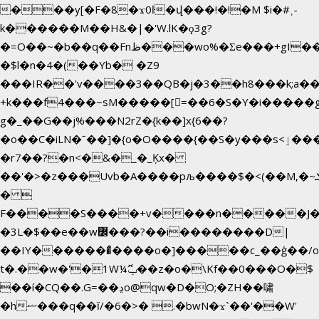
���y[�F�8�ϫ0ŀ�վ���!�!�M $i�#˲-
k������M��H&�|�'W.lK�ϙ3g?
�=O��~�b��q��Fnظ���wo%�Ʃe���+gI��9��4�Y6M����E��Yg����R�� P�Ȇ����w��+'�w��Q��p
�$l�n�4�(��Yb� �Z9
���IR��'v����3��QB�j�3��h8���k;a�
+k���f4Ԏ���~sM�����[=��6�S�Y�i�����g
g� _��G��j%���N2rZ�{k��]x{6��?
�o��C�iLN�ˉ��]�{o�O����{��S�y���s<ٳ���������:��;W��}
�r7��?�n<�&�_�_Ķx�
��'�>�z���Uvb�A����pљ����$�<(��M,�~ݏ�'�u����>�:A|
� 
F����S����+v����n�����J
�3L�$��e��w߼���?��i��������D|
��IY�������͛����o�]�����c_��ģ��/o
t�.��w�'�1W¼ݕޮ��z�o�\Kf��0���O�
$
��í�CQ��.G=��ڍo@qw�D�O;�ZH��啸
�hޟ���q��ĭ/�6�>� .�bwN�ϫˋ��'��W'