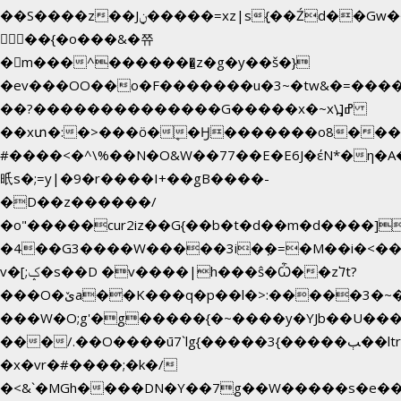
��S����z��Jݧ�����=xz|sܼ{��Źd��Gw�����n~
𳏮 ��{�o���&�쮸
�󧽑m���^�������̺z�g�y��š�}
�ev���OO��o�F�������u�3~�tw&�=��
��?��������������G�����x�~x\߽]ߝ
��xտ�:�>���ӧ�ܷ�Ӈ�������ο8���I�2
#����<�^\%��N�O&W��77��E�E6J�έN*�
㫝s�;=y|�9�r����I+��gB����-
�D��z������/
�o"�����cur2iz��G{��b�t�d��m�d����]�h~8�
�4��G3����W�����3i�ܼ�=�M��i�<��&_>
v�[;ݤ�s��D �v����|h���ŝ�Ѽ��zלt?
���O�ێa��K���q�p��l�>:�����3�~��}
���W�O;g'�g�����{�~����y�YJb��U���
���/.��O����ū7`lg{�����3{�����ﭓ��ltr
�x�vr�#����;�k�/
�<&`�MGh����DN�Y��7g��W�����s�e�