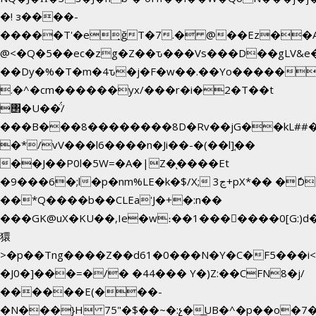
�! з����-
�����T'�e͉ğT�7.� @��Ez��A
@<�Q�5��ec�zg�Z��ԏ���Vs���D��gLV&e
��Dy�%�T�m�4ԏ�j�F�w��.��Yo������$
.�^�cm������yx/���r�i�2�T��t
΢�U��̈́/
���B���8��������8D�Rv��jG��kL##�
�*/vV���l6����n�Ji��-�(��l]֚��
��J��P0l�5W=�A�|Z�ͅ����Et
�9���6�;l�p�nm%LE�k�$/X; ڃ3+pX*�� �ެD
��*Q����b��CLEa'J�+�:n��
���GK@uX�KU��,Ie�w։��1���􆆕����0[G:)d�
獧
>�p��Tng����Z��d61�0���N�Y�C�F5���i<
�J0�]���=�/� �44��� Y�)Z:��CFN8�j/
������E(���-
�N���}H 75"�$��~�:չ�͟UB�^�p��o�7