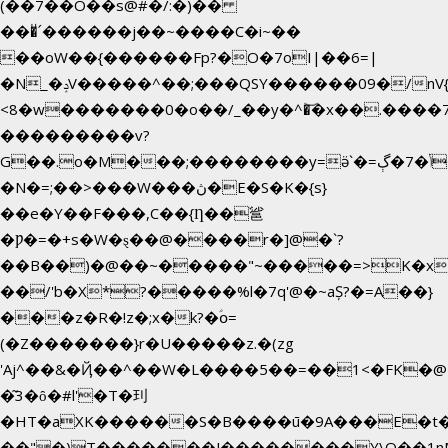
(��7��O��s@#�/:�)��
���ͧ՛������j��~����C�i~��
��oW��{������Fp?�O�7oI|��6=|
�N_�ݚV�����^��;���QSY������09�/nV{���o_�+�����k��.�/>�N�����N�jO���^�]
<8�w�������0�o��/_��y�^�͝�x��.����7��hg�
���������v?
G��.o�M���;��������y=ӛ`�=ݳ�7�ڳ�
�N�=;��>���W���ڽ�E�S�K�{s}
��e�Y��F���,C��{Ƞ��䣉
�Ƿ�=�+s�W�ȿ��@����r�]@�`?
��B��)�@��~�����"~�����=>K�x�
��/'b�X*?�����%l�7q'@�~aȘ?�=A��}
���z�R�!z�;x�k?�ؑօ=
(�Z�������}r�U�����z.�(zg
'Aj^��&�Ҋ��^��W�L��
��5��=��1<�FK�@
�͂3�ȏ�#l'�T�㺫
�HT�aXK������S�B����ū�9A���E�t�
��"�)T�������J��������Y\Q�ִ�1n