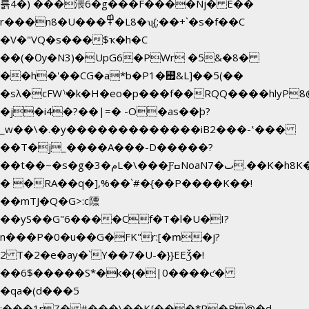
륽4�) ���渨6�g���F����Nj� E��
r���n8�U���߾�L8�ʯ{;��+`�s�f��C
�V�"VQ�s���$ҡ�h�C
��(�Ѹ�N3)�UpG6�PWr �5&�8�
��h�'��CG�a*b�P1�꘯&L]��5(��
�sλ�cFW`ͦ�k�H�eo�p���f��RQQ����hlyP8@�CV�*��V
�j�i4�?��|=� -O�as��þ?
_w��\�.�y�������������iB2���-ʽ���
��T�j_����A���-D�����?
��t��~�s�g�م�3L�\���ƑߛNoaNٮ�7.��K�h8K�Ύ���haB��#��>�b�#�f�<��
� �RA��q�],%��`#�{��P����K��!
��mTJ�Q�G>:c䧣
��yS��G"6����Cf�T�l�U�I?
n���P�0�u��G�FK"r:[�ՠ�j?
2 T�2�e�ay�`Y��7�U-�}}EEǮ�!
��6$�����S*�k�{�|0����ƈ�
�qa�(d���5
;���1rZ� #���\��
K{���*P�B@�d