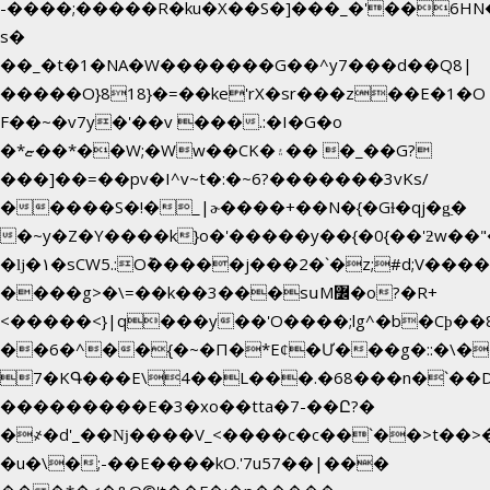
-����;�����R�ku�X��S�]���_�'��6HN
s�
��_�t�1�NA�W�������G��^y7���d��Q8|
�����O}818}�=��ke'rX�sr���z��E�1�O
F��~�v7y�'��v ���.:�I�G�o
�*ޏ��*��W;�Ww��CK�۽�� �_��G?
���]��=��pv�I^v~t�:�~6?�������3vΚs/
�����S�!�_|ɚ����+��N�{�Gɫ�qj�g͖�
�~y�Z�Y����k}o�'�����y��{�0{��'ƻw��"��ɷ���]7x��w�b�N��
�ǉ�۱�sCW5.:O݉�����j���2�`�z;#d;V����
����g>�\=��k��3���sսM߼�o?�R+
<�����<}|q���y��'O����;lg^�b�Cϸ�
��6�^��{�~�Π�*Eȼ�
Ư���g�::�\�
7�KԳ���E\4��L���.�68���n�`��
���������E�3�xo��tta�7-��Ը?�
�
҂�d'_��ǋ����V_<����c�c��`��>t��>
�u�\�;-��E����kO.'7u57��|���