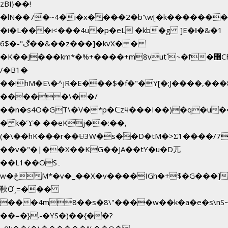
zBI}��!
�lN��7�~4�i�x����2�b'\w[�k������
�i�L���i<���4u�p�eL �kb�g ]E�ǁ�&�1
6$�-"ڰ��&��z���]�kvX� �
�K��J���km*�%+����+m8vut`~�f�޶CF
/�B1�
��!hM�E\�^jR�E���$�f�"�Y[�;J����,���
���ֲ��\��/
��n�s4O�GT\�V�*p�ᑕzӵ���I��)�q�u��
� ̀k�ϓ� ��eKj��:��,
(�\��hK���r��Ʉ3W�s��D�tM�>Ʃ1����/7
��v�"�|��X��KG��JA��tY�u�D兀
��L1��OS۔
w�ځM*�v�_��X�v����IGh�+$�G���]e�`�I�n��YzeU('Lr�2���l�Tnx��hm�B��,�,�E��_��ֲ
䩡Ơ˼=���
���4m8��s�8\"����w��k�a�e�s\nS~
��=�}.-�YS�)��{��?