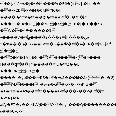
4� J,ޟ2s�j�\����%�E6�[m.`[ �hm��
���2D�R�}�0M㉀*{C�k]
��
��'�"*m���@��4]�3��
���nT�':Ic�/e ��Mu�4�~B�[�)U��5R
�W��^@�:����3
v����7�g����s���YЋ����ش-
Y�'n��l�`)�F↣��l8t�G���͑��4�FN�]?f
��
�۷X�M�$A'lc�8r�Q�4���x{�^���
N���q��|^�����D�Z��E
���3�U0;�-
����h�yb$��DS�f�Vs5���l6�&r{ �o�G}
�^L}���I_�wm�G�k��>�)KIB'�
�L�9�A4d������G���7��V� �
�w�}��
afAJ�ET�y��`z$W'̮��O;�ny_���Q������
ʋ��$UV˩�-