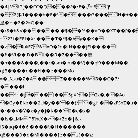
�4|VtPݙ��CC�Q���/�\F�ڴ= $;`j!
�Z($Ӆ����h�F�\����G��� H�+��
皇�~`�Z�2=Q��!
�\$�h&V������:�$��%��ҝO��XT��[��
~23f�EF˦�X~���T�*$�Aʑ��K�
�z��͟пkFZ%AO�?d�IN���jEI��l��l!
�ħ�Vt��.D�BL��R�Z����䡋
�n���&���,��c�sm� m��V)��q!9���M��.
q(B����d��N��e���Mo
=�Ưپu�Z�A�@Z�����%G��C�7/
����l
��^~�j��� J��5pX^�.Gx�;��Ao
�Gy�EKp��2U�y��'��}/'�gi~��zFSnZ�u�t
�r��V�Ÿ�x�y�j�K��`0�ę�x�
�fs�LMMP5]hcX�ޚ�>Zd�|&,-
IS�aq�4�6:����\�H������
q8���0�q�Mߊ����[e��z(��)z