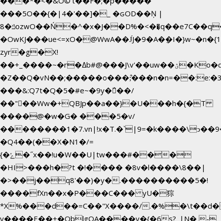
���*�<�&O©'t��F�;�p�����
���5O��{�|4�'��]�_ �ԍOD��Ņ |
ݿ�8ozwO��Ń�^�x�J��D%�<��͉q��e7C��q�ȝNמ��t'h������hǛ���<�NN޸|
�OwKJ���ue<=xO�@WwA��J́J�9�A�݈�I�}w~�n�{
zyr�g�X!
��+_����~�r�ߡb#@���J\v'��uw��ؽ�Ko�d4�۵��v�t.���݁w����}_}9��ĭ��
�Z��Q�vN��;�����o���;͋���n�n=��:e:�݋'�3:�_^�}
���&:Q7t�Q�5�#e~�9y�݅󈽻��/
��"��Ww�+QBJp��a��}�U���h�{�T
����@�w�G� ���5�v/
��������1�7.vn|!x�T.�`|9=�k����\ͻ��ߏ��9B'|
�Q4��(��X�N1�/=
{�ݻ�˝x��!u�W��U|tw���#���
�HI>���h�?t �!���� �8v�l����\8��|
�>��j��q8'��)�y�.����������5�!
����fXn��x�P���C��� yU�猔
*X%���d��=C��"X����/.�%�\t��d�
y����E��+�OblgQA����v�{�6s?_|N� -