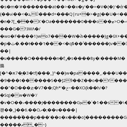
�s�m�'#�������at��>��x�y'��=�V�{�)ʻ�έr
{��ǝï��<�ܓǗ���d+���Q|ru+�>�g{��U�<�������x���U��?
�n�7[_���X'�Oa�������0���o��ޓ>O�ޝ�>
���G�?גּWΛ�/
�wo�F����1}wo7����W�۫ȸ�����}g�śX+
�p�ٿ�.��ŧ���'t���<�q$��۫'������}v����ݚ�F��{����:l��ɞ�N����~�>|
��|
�u�����O������n�f;ݛ�s����8y�:����M�
膓
[�^�ѫ7�͕�3�tfJ���_]^��}w�pa����_.���U�
�9���t������S��]2ܰ9��Z��o��Y����
��"�O���ዽ�V7��;Qh*'�ݗ~��XO{k��h/�?
�Sq)�w�W�'/
�v�O��މ����J��������Gϻ�`�1��s�\����'�I���ݭE��~%��;]���M|szvѺ5
컏��_}��6.��Oދ�;��v����|
�����ۖ���p���'��o�x��i�o]���������G
�����ޗ_�~}