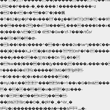
LO��P���ކ�_��.���.1���������=z
�Z��#�n�*��"�)��䑺
�T�82�}p�}P��x���`��g��#l`)C�.ʳ��
������Z]��e M���[,�������8��x
�(���:�/v�D� 6l7�Gw�'cf-7��l�/tĈo/
��0���@-
�b��t��z����^���=���2o�\w^J���C��
��]�]'���Xڦ+�J�K@���`*OnP�F�I�����n����ˎ���E>���%
���y���0��/J|Wz��Dn 'j.�8�
�%w��ʃ����t��{y����J����ޕ���r��d�$e҅b�e����
Y����ǟ�яc�����MG�p-
+�S�:��=�[�x��aS����d�}
�HʂU�#;��^���W�>1��v�G�Bn&��
� ������vi�Ə �IJU���-
�Y�R���KI?J���-
��}9&ǔr)��O�_�{ЯF� _�^Ə/_�
Yz�c��������j��A�+��jV ݖ�-