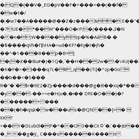
�;Q�{��V�_EG�pV��F�+���×��(��f�
�w�t�/
�;�w7��A�����@��Z�z���&�.E��"
�7UE�*��W"���O�rP;�(����ڬ�N
��n�;W����yzp�%�Aá8� �
�$����qVh�ԤhHA�=ɵd�KF?�hj�t�(h�
��^�1���B��p�B+(
�(�Ƶ��Bu#�)�1Q�,`��H��2w� \�\4U{��
�X�F�>�i���q7L�8_q��)Ti]�^zp�0o 
��b��<�S���
R�"�`�$r�9E2�ZJɾ���i�d���@g�B��xq�*
�y��-��>=e�H(u�,�i�� DRʢ�O��}�?
������+ ���
��(�h�qҵk� w���us�@QN��]=� 
XK?
<��iY�DLvb0l�P�^��Oʔ��CX۝`�;`��)b���'�p�&v5(�
�_ ��g�ӯ_ C���s�����K���n