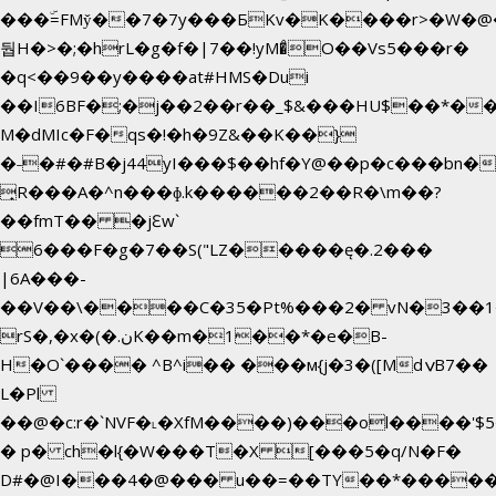
���ۜ=FMy̌��7�7y���БKv�K����r>�W�@�
둽H�>�;�hrL�g�f�|7��!yM�̊O��Vs5���r�
�q<��9��y����at#HMS�Dui
��I6BF�;�j��2��r��_$&���HU$��*�
M�dMIc�F�qs�!�h�9Z&��K��}
�˗�#�#B�j44yI���$��hf�Y@��p�c���bn�
̟R���A�^n���ɸ.k������2��R�\m��?
��fmT�� �jԐw`
6���F�g�7��S("LZ�����ę�.2���
|6A���-
��V��\����C�35�Pt%���2� vN�3��1�
rS�,�x�(�.نK��m�1��*�e�B-
H�O`���� ^B^i�� ���м{j�3�([MdݍB7��
L�Pl
��@�c:r�`NVF�˪�XfM����)���ol����'$
� p� ch�l{�W���T�X [���5�q/N�F�
D#�@I���4�@��� u��=��TY��*�����