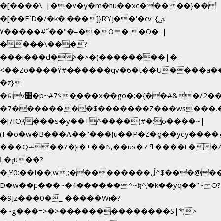
�[����\_|��v�y�m�hu��xc��� ��}��
�[��E`D�/�k�:���]}RΎƫ��'�cv_ݜ}
��˝#�����۷O � �O�_|
��=�
����\���?
���i���d�>�>�(��������|�:
<��Zo����Ϋ#������qv�6�t��U����a��i�
�z}
�ӹv׸�p~#؝7�֭���x��go�;�{��#&�/2���j���pO����/^�<�>ޝx7O�"\%�����cKy{���N������/
�7��������$�������Z���ws���.�<
�[/IOƷ���s�y��+^����)#�:σ����~|
(F�o�w�B���Ʌ��"���{u��P�Z�ީq��yqy����ܙ��=��x���>����+�}
���Qޝ��?�}i�+��N,��us�7 ߟ����F��/
Ļ�ɽu��?
�܄Y0:��I��;w;;���������ڵ^$�͏��@�����֡�t��v�_�:G���i;GWR�n4�gO������?
D�w��p���~�4������^~ɮ^ܺ;�k��yq��"~ O?
�9Jz���0�_ �����Wi�?
�~g���=>�>��������������S|*}>