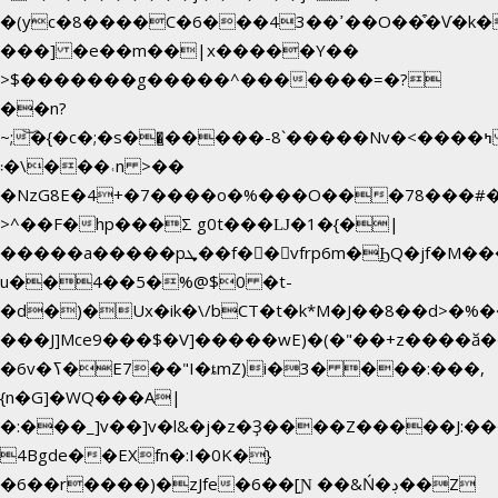
�(yc�8����C�6���43��ߴ��O��͒�Ѵ�k��OEX�2�,�)�t��@���aw����;�׷o�_��2�sy��.�=W�n��߃�{4��ߑ��i�8V6v4W�9��s���g�
���] �e��m��|x�����Y��
>$�������g�����^�������=�?
��n?
~;͝�{�c�;�s��̺�����-8`�����Nvߤ����>�
��\�܃�˓n >��
�NzG8E�4+�7����o�%���O���78���#
>^��F�hp���Σ g0t���Ǉ�1�{�|
�����a�����pܜ��f��vfrp6m�ϦQ�jf�M����J:�x��-?
u��4��5�%@$0 �t-
�d�)�Ux�ik�\/bCΤ�t�k*M�J��8��d>�%��
���J]Mce9���$�V]�����wE)�(�"��+z����ӑ��
�6v�ߖ�E7��"I�ȶmZ)i�3� ���:���,
{n�G]�WQ���A|
�:���_]v��]v�l&�j�z�Ҙ����Z�����J:�
4Bgde��EXfn�:I�0K�}
�6��r����)�zJfe�6��[Ɲ ��&Ń�ڊ��Z