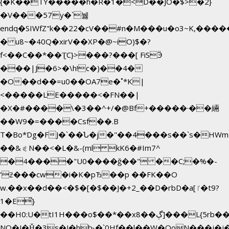
{�K��TY�����h�R�1�<D��JO�$>�2}
�V���57y�`뉋
endq�SIWfZ"k��22�cV��#n�M���u�o3~K,��
� u8~�40Q�xirV��XP�@~iO)$�?
f<��C��*��ƮC}>���?���[ FiSӬ
���|J�6>�\h!c�)��4�
�O��d��=u0��OA7e�˚*K
|
<�����LE�����<�FN��|
�X�#����\�3��^+/�@Bf+�����·��緉
��W9�=����Csf��.B
T�Bo*Dg�FJ�`��Ն�j�"��4���s��`s�HWm��g'n�ږ
��&⪗N��<�L�&-(ml kK6�#Im7^
�4����"U0����ğ��" ��C;�%�-
'ƻ���cw�i�K�pЂ��p ��FK��O
w.��x��d��<�$�[�$��J�+2_��D�rbD�a[ٵ�t9?
1�E͆}
��H0:U�tI1H���o$��*��xڳ��8]���L{5rb�����b
NQ�J�Ȟ�3s�J�hb˞�`0Hf��l��W�QoN���j