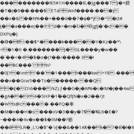
����������!85#1H����B,�}g���T }�+鏢
�T�J�9��.���$ ETaAmf����.���}
��x�& ��N%��+���d��7�ɸ�*jI�
^�(t#
{
��a���e(��: d�<�m�ٚU�ӪjglJ�'�c��
DXPq�}
�Թ�lf:��$^����k�����Y�Kz��*\
<�1�0 �.�������}�GL����y�w��
�`��<�4�$�o�(?��/���� 3�!
��kC���` n?
�0[Y�\m'��`�1���hۛ���kw+Y8 -������
��x��Gcw5��Ts������r��Q
�i[�O\6��� /kZ).ƒ��G�j�M%�c�!M�J��
�gA��r4�5HP�1߱��Qf{N�x�2��/)t
�Ԝs@c���� ��FQ�車
�M�n��H�s���oV�3��y�7$�ⶴL6�E�?
~���4�4v�x��$�tM��?枥
��йLR�_L'U�$"�`v[��&��1AҜ��k�7�B֓�l�