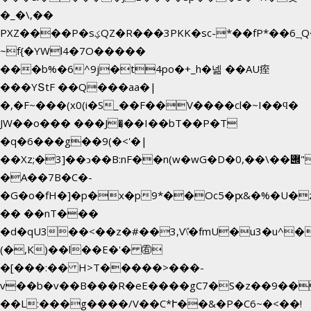
�_�\,��
PXZ����P�sؼQZ�R���3PKK�sc-*��fP*��6_̦Q���H�hl��a��j��dӤ�ܥ�Ք�7�)S�_3y��@�n-
~f{�YWl4�7O�����
���b%�6^9j�t4po�+_h�넮 ��AU痓
���YՏtF ��Q���aa�|
�,�F~���(x0(i�S_��F��V����cl�~I��ϥ�
JW��o��� ���J�̖��I��bT��P�T
�q�6���g��9(�<'�|
��Xz;�3]��ͻ��B:nF��n(w�wG�D�݌��\��,0"�
�A��7B�C�-
�G�o�fH�]�p�x�p9*��Oc5�ԗ&�%�U�
�� ��nT���
�d�qU3��<��z�#��3,V\̽�fmU�u3�u^�
(�,K)��l��E�'� ㊨
�[���:�� H>T�����>���-
v��b�v��B���R�eE����gC7�S�z��9��
��L:���g����/V��C*Ւ��&�P�C6~�
<��!