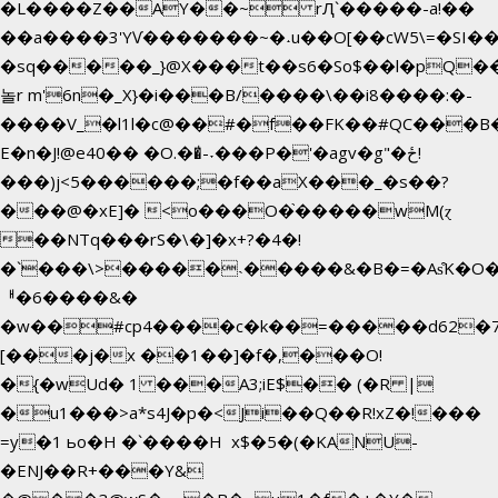
�L����Z��AY��~ rԮ`�����-a!��
��a����3'YѴ�������~�˖u��O[��cW5\=�SI���`
�sq�����_}@X���t��s6�So$��l�pQ�
놀r m'6n�_X}�i���B/����\��i8����:�-
����V_�l1l�c@��#�f��FK��#QC���B
E�n�J!@e40�� �O.��̍-˕���P�'�agv�g"�ځ!
���)j<5������;�f��aX���_�s��?
���@�xE]� <o���O�֙�����wM(ɀ
��NTq���rS�\�]�x+?�4�!
�`���\>�����˴�����&�B�=�As͒K�O�
ᅢ�6����&�
�w��#cp4����c�k��=�����d62�
[���j�x ��1��]�f�,���O!
�{�wUd� 1 ���A3;iE$�� (�R |
�u1���>a*s4J�p�<Ji��Q��R!xZ�!���
=y�1 ьo�H �`����H x$�5�(�KANU-
�ENJ��R+���Y&