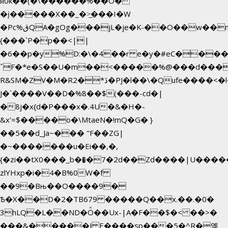
ʜ0k��(�\������%��O�
�į�����X��_�>̲���I�W
�Pc%ڨQA�gOg���jL�je�K˗��O��w��m��)��_��Rߊu>
{���`P�p��<||
�6��p�y%D:�\�4��r e�y�#eC����
ˇF�*e�S��U�m��<�����%@���d���
R&SM�ZV�M�R2�*ڏ�PJ�l��\�Qufe����<�l���
J�`����V��D�%8��$(���-cd�|
�8j�x{d�P���x�.4U�&�H�-
&x'=$����o�\MtaeN�!mQ�G� }
��5��ԁ_Ja~��� "F��ZG|
�~�������u�Ei��,�,
{�zi��tX0���_b��̘�7�2d��Zd����|U����
zlYHxp�i�4�B%0W�f
��9�Bњ��O����9�
Ѣ�X��D�2�TB679 �����Q��x.��.�0�
3hLQ�L��ND�Ȫ��Ux-|A�F��$�< ��>�
���&�����J E����sp���5�^R�옞