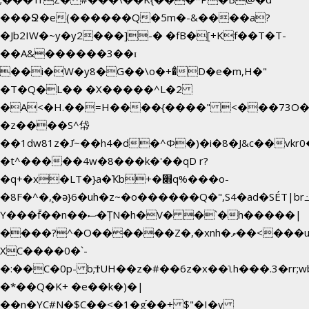
���Ջ�e(������Q�5m�-&����a?
�Jb2IW�~y�y2���]-� �fB�[+Kf��T�T-
��A&������3��ɪ
��i�W�y8�G��\o�+�̊D�e�m,H�"
�T�Q�L�� �X�����^L�2
�A<�H.��=H����{����" <���73O�<
�z����S^帒
��1dw81z�J̔~��h4�d�
^Φ�)�i�8�J&c��vk
�t^�����4w�8���k�'��qD r?
�q+�x�LT�}a�Ҡb+�׋q%���o-
�8F�^�ܾ,�ә}6�uh�z~�o������Q�",S4�ad�SÉT|b
Y���f̄��n��ސ�ȚN�h�V� �`�h�����|
����?^�O������Z�,�xnh�ވ��<���u4Ɠ��+�
XC����0�`-
�:��C�0p- b;ϮUH��z�#��6z�x��ʅh���.3�rr
�*��Q�K+ �e��k�)�|
��n�YC#N�$C��<�1�g֡��+ $"�I�y