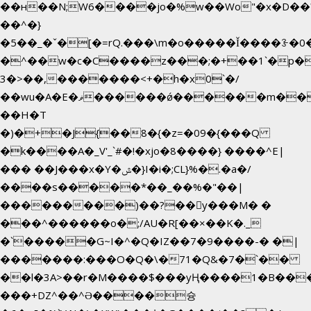
��н��N;W6����jo�%w��Wo"�x�D��
��^�}
�5��
_�ˇ�[�=rQ.���\m�o�����Ǐ����ꗿ�0
�^��w�c�C����z���;�+��1`�p�
3�>��,�������<+�h�x0`�/
��wu�A�E�ޥ������ǿ������m��d�C��9��e�D��1�2�/
��H�T
�)�+�J{��8�{�z=�09�{���Q
�k����A�_V'_`#�!�xjo�8����} ����^E|
��� ��J���x�Y�ݜ�}I�i�;CL}%�.�a�/
����s�����*��_��%�"��|
���������)��?��򥞾y���M� �
���^������o�;/AU�R[��×��K�._
�`�����G~I�^�Q�IZ��7�9����-� �|
�������:���O�Q�\�71�Q&�7�`��
��l�3A>��r�M����$���yҢ����1�B���
���+DZ^��^Ə����슝