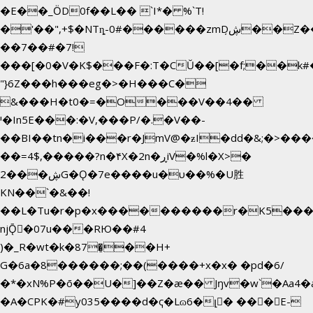
�E��_ӦD0f��L�� `I*� %`T!
�'��",+$�NTȵ-0#������zmDڜ̦�
�Z�
��7��#�7!
���[�0�V�K$���F�:T�CŬ��[�f;��k
"}6Z���h���eg�>�H���C�
&���H�t0�=�O���V��4��
י�In5E���:�V,���P/�.�V��-
��BI��tn�i���r�JmV@�ƶI�dd�&;�>���
��=4$,�����?n�۴X�2n�ڕiV�%l�X>�
2���ڜG�Ǫ�7e����u�υ��%�U胜
KN��
`�&��!
��L�Tu�r�p�x����������r�K5����
njǬ�07u���RЮ��#4
)�_R�wt�k�87�̠��H+
G�6a�8������;��(����+x�x� �pd�6/
�*�xN%P�ō��U�]��Z�æ�� Jŋv�w`�Aa4�a
�A�CPK�#y035����d�ҁ�Lɷ6�լ� ���E-