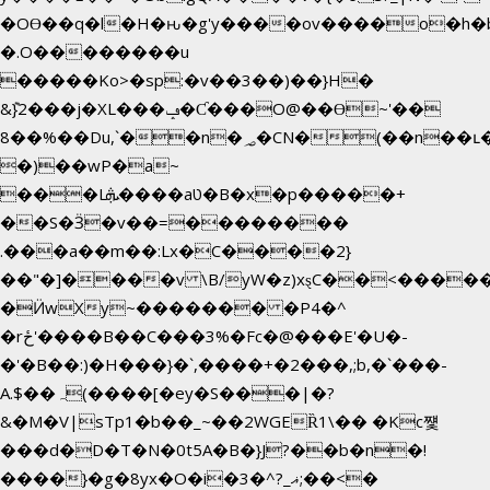
�OƟ��q�l�H�ԋ�g'y����ov����o�h
�.O��������u
�����Ko>�sp:�v��3��)��}H�
&݉}2���j�XL���ݡ�Ƈ���O@��Ɵ~'��
8��%��Du,`��n�؃�CN�(��n��ւ���B�9��
�)��wP�a~
���Lܞ����aט�B�x�p�����+
��S�Ӟ�v��=��������
.���a��m��:Lx�C����2}
��"�]����v \B/yW�z)xȿС��<����
�Ӥw
Xy~������� �P4�^
�rځ'����B��C���3%�Fc�@���E'�U�-
�'�B��:)�H���}�`,����+�2���,;b,�`���-
A.$��ہ(����[�ey�S���|�?
&�M�V|sTp1�b��_~��2WGEȐ1\�� �Kc쩇
���d�D�T�N�0t5A�B�}J?��b�n�!
����}�g�8yx�O�i�3�^?_ޣ;��<�