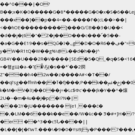
��^0���|�O?
B��;x�K�0�����G�8*�����G�0�x�S�6��Le
���x��]��p��4=��-����F�(cL��>��|
<��hOE���������]���G/B��3�U��<
�d��j�(6�"� Z�j��O���c���՜�5��-
�a�G��E19��s�Qű�ʔ�ۍg�D�O�Rڢ��6�"=Uh����
y� W�R1tQ�W��g%\@ʟ��d�h��J^
GB4Y��U���2R�V����|SEd�5�Q_�q�S�<16�
=�헆gЩ�a-�ר[�̐\Ҕ{�s��*`��2撋
Z"�'��h4�i2w��z����A#<�T��/
��ql'sg��ffmh��J�ߠ�fJ���;P��k��خ�ﰬj��0��E8��6G���գN9?
k�M�=V�3)��D��j=�Lc$Φc'���(k�Y��^�爙
2U�~�m�4u��J�p( �I?N�|
���בY�jU������� {e1ˏ���ċ�
�,�LM��6���k��e��/W�ƙc�� ͞3�#+]H�/?
�er ��^3��c5Ն����||
�L��[�[�חwT.���\�9�0�Ysi9Jy�P���!7���,�>�P�z�k��-