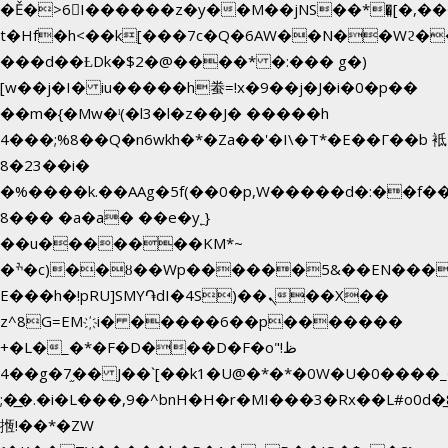
�Ě�>6򁊔I������z�y��M��jNS��*�͈[�,
t�Hf�h<��k[���7c�Q�6AW��N��Wϩ
���d��ȽDk�$2�@����* �:��� g�)
[w��j�I� iu�����h䖭=!x�9��j�J�i�0�p��
��m�{�Mw�ˡ(�l3�l�z��J� �����h
4���;%8��Q�n6wkh�*�Za��'�I\�Τ*�E��Γ��b 袛
8�23��i�
�%����k.��AAg�5f(��0�p,W�����d�:��f
8��� �a�a� ��e�y˿}
��u�������KM*~
�ׯ�c)��ȣ��Wp������5&��EN����*�&&6F��Le��~�P�άv����ui?
E���h�!pRU]SMY֏dI�4S)��ܢ��X��
z^8G=EM҉i� �����6��p�������
+�L�_�*�F�D���D�F�o"ظ!
�4�g�7֦�� J��`[��k1�U@�*�*�0W�U�0����_������äp�)2>�`@n����5DW˃��
;�͟�.�i�L���,9�^bnH�H�r�MI���3�Rx��L#o0d�̲8
揯!��*�ZW