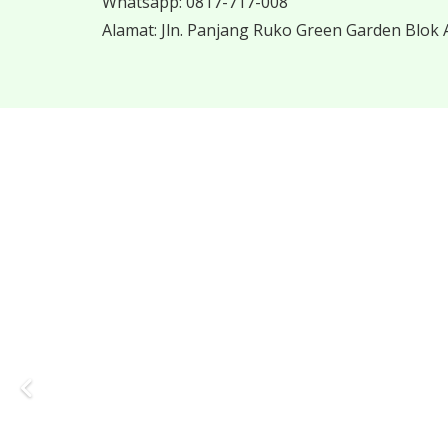
Whatsapp:
0817-717-008
Alamat:
Jln. Panjang Ruko Green Garden Blok A