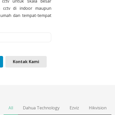
cctv untuk skala besar
 cctv di indoor maupun
, Rumah dan tempat-tempat
Kontak Kami
All
Dahua Technology
Ezviz
Hikvision