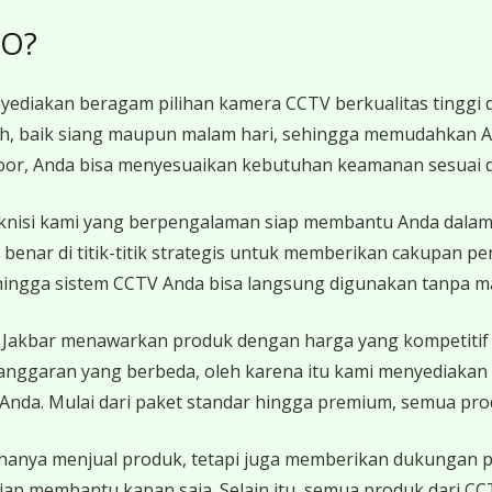
RO?
diakan beragam pilihan kamera CCTV berkualitas tinggi d
nih, baik siang maupun malam hari, sehingga memudahkan 
door, Anda bisa menyesuaikan kebutuhan keamanan sesuai 
knisi kami yang berpengalaman siap membantu Anda dalam 
benar di titik-titik strategis untuk memberikan cakupan 
ehingga sistem CCTV Anda bisa langsung digunakan tanpa m
 Jakbar menawarkan produk dengan harga yang kompetitif
nggaran yang berbeda, oleh karena itu kami menyediakan 
nda. Mulai dari paket standar hingga premium, semua prod
hanya menjual produk, tetapi juga memberikan dukungan pu
siap membantu kapan saja. Selain itu, semua produk dari C