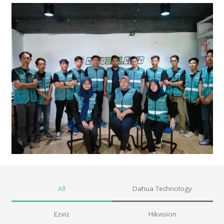
All
Dahua Technology
Ezviz
Hikvision