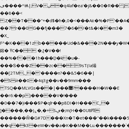
ڢ����^Ѩ|;V�ں�q4laf�ea'�j&��0�R�� J0O
��8��<
:Ȥ��T���"+�d$�h�,0�<�
��Aii:�%�P '�
��7r��0G��fj���7�6�/�t&�I��m3�
�X_
F^�K���1zb�����Ud�&���2N���y�W�
鎔� ŦC�� �,[�V��!
��%�f��1h���Ḏ�k�u�-
���Տ���Z��zc��9sT(Ia熶
��[2TM,_� '����n?��&5�6��|
�Sӥ��0�4q3g��v��9mm���
TSQ��MLVGs���|���޴?����H�W��E
��r6:��p)�����V�!���
�0��7�}i���$P�q߈��p8DI�H���C_�
]����,��)؏�,�+Sڥ�;m{H��0U8㉐
������Ŵ�G#7D���Xn�T�et���"��k����5KZ
��q�k3�eW�v��a�K��M��Lu.�������`�