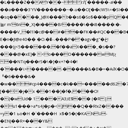
�L����Z��AY��~ rԮ`�����-a!��
��a����3'YѴ�������~�˖u��O[��cW5\=�SI���`
�sq�����_}@X���t��s6�So$��l�pQ�
놀r m'6n�_X}�i���B/����\��i8����:�-
����V_�l1l�c@��#�f��FK��#QC���B
E�n�J!@e40�� �O.��̍-˕���P�'�agv�g"�ځ!
���)j<5������;�f��aX���_�s��?
���@�xE]� <o���O�֙�����wM(ɀ
��NTq���rS�\�]�x+?�4�!
�`���\>�����˴�����&�B�=�As͒K�O�
ᅢ�6����&�
�w��#cp4����c�k��=�����d62�
[���j�x ��1��]�f�,���O!
�{�wUd� 1 ���A3;iE$�� (�R |
�u1���>a*s4J�p�<Ji��Q��R!xZ�!���
=y�1 ьo�H �`����H x$�5�(�KANU-
�ENJ��R+���Y&