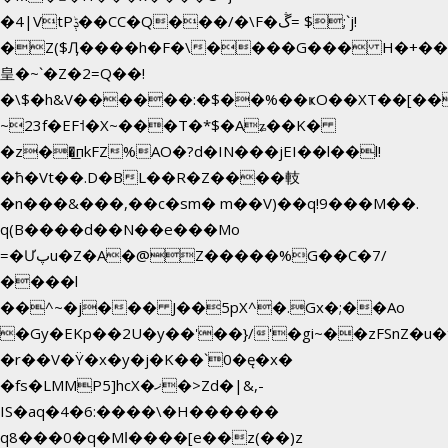
�4|VtPݙ��CC�Q���/�\F�ڴ= $;`j!
�Z($Ӆ����h�F�\����G��� H�+��
皇�~`�Z�2=Q��!
�\$�h&V������:�$��%��ҝO��XT��[��
~23f�EF˦�X~���T�*$�Aʑ��K�
�z��͟пkFZ%AO�?d�IN���jEI��l��l!
�ħ�Vt��.D�BL��R�Z����䡋
�n���&���,��c�sm� m��V)��q!9���M��.
q(B����d��N��e���Mo
=�Ưپu�Z�A�@Z�����%G��C�7/
����l
��^~�j��� J��5pX^�.Gx�;��Ao
�Gy�EKp��2U�y��'��}/'�gi~��zFSnZ�u�t
�r��V�Ÿ�x�y�j�K��`0�ę�x�
�fs�LMMP5]hcX�ޚ�>Zd�|&,-
IS�aq�4�6:����\�H������
q8���0�q�Mߊ����[e��z(��)z