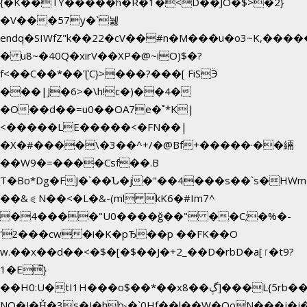
{�K��TY�����h�R�1�<D��JO�$>�2}
�V���57y�`뉋
endq�SIWfZ"k��22�cV��#n�M���u�o3~K,��
� u8~�40Q�xirV��XP�@~iO)$�?
f<��C��*��ƮC}>���?���[ FiSӬ
���|J�6>�\h!c�)��4�
�O��d��=u0��OA7e�˚*K
|
<�����LE�����<�FN��|
�X�#����\�3��^+/�@Bf+�����·��緉
��W9�=����Csf��.B
T�Bo*Dg�FJ�`��Ն�j�"��4���s��`s�HWm��g'n�ږ
��&⪗N��<�L�&-(ml kK6�#Im7^
�4����"U0����ğ��" ��C;�%�-
'ƻ���cw�i�K�pЂ��p ��FK��O
w.��x��d��<�$�[�$��J�+2_��D�rbD�a[ٵ�t9?
1�E͆}
��H0:U�tI1H���o$��*��xڳ��8]���L{5rb�����b
NQ�J�Ȟ�3s�J�hb˞�`0Hf��l��W�QoN���j