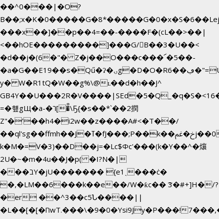
��^0���|�O?
B��;x�K�0�����G�8*�����G�0�x�S�6��Le
���x��]��p��4=��-����F�(cL��>��|
<��hOE���������]���G/B��3�U��<
�d��j�(6�"� Z�j��O���c���՜�5��-
�a�G��E19��s�Qű�ʔ�ۍg�D�O�Rڢ��6�"=Uh����
y� W�R1tQ�W��g%\@ʟ��d�h��J^
GB4Y��U���2R�V����|SEd�5�Q_�q�S�<16�
=�헆gЩ�a-�ר[�̐\Ҕ{�s��*`��2撋
Z"�'��h4�i2w��z����A#<�T��/
��ql'sg��ffmh��J�ߠ�fJ���;P��k��خ�ﰬj��0��E8��6G���գN9?
k�M�=V�3)��D��j=�Lc$Φc'���(k�Y��^�爙
2U�~�m�4u��J�p( �I?N�|
���בY�jU������� {e1ˏ���ċ�
�,�LM��6���k��e��/W�ƙc�� ͞3�#+]H�/?
�er ��^3��c5Ն����||
�L��[�[�חwT.���\�9�0�Ysi9Jy�P���!7���,�>�P�z�k��-