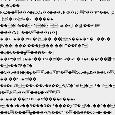
�_�\,��
PXZ����P�sؼQZ�R���3PKK�sc-*��fP*��6_̦Q���H�hl��a��j��dӤ�ܥ�Ք�7�)S�_3y��@�n-
~f{�YWl4�7O�����
���b%�6^9j�t4po�+_h�넮 ��AU痓
���YՏtF ��Q���aa�|
�,�F~���(x0(i�S_��F��V����cl�~I��ϥ�
JW��o��� ���J�̖��I��bT��P�T
�q�6���g��9(�<'�|
��Xz;�3]��ͻ��B:nF��n(w�wG�D�݌��\��,0"�
�A��7B�C�-
�G�o�fH�]�p�x�p9*��Oc5�ԗ&�%�U�
�� ��nT���
�d�qU3��<��z�#��3,V\̽�fmU�u3�u^�
(�,K)��l��E�'� ㊨
�[���:�� H>T�����>���-
v��b�v��B���R�eE����gC7�S�z��9��
��L:���g����/V��C*Ւ��&�P�C6~�
<��!