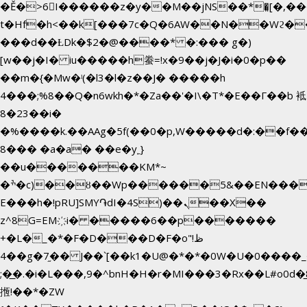
�Ě�>6򁊔I������z�y��M��jNS��*�͈[�,
t�Hf�h<��k[���7c�Q�6AW��N��Wϩ
���d��ȽDk�$2�@����* �:��� g�)
[w��j�I� iu�����h䖭=!x�9��j�J�i�0�p��
��m�{�Mw�ˡ(�l3�l�z��J� �����h
4���;%8��Q�n6wkh�*�Za��'�I\�Τ*�E��Γ��b 袛
8�23��i�
�%����k.��AAg�5f(��0�p,W�����d�:��f
8��� �a�a� ��e�y˿}
��u�������KM*~
�ׯ�c)��ȣ��Wp������5&��EN����*�&&6F��Le��~�P�άv����ui?
E���h�!pRU]SMY֏dI�4S)��ܢ��X��
z^8G=EM҉i� �����6��p�������
+�L�_�*�F�D���D�F�o"ظ!
�4�g�7֦�� J��`[��k1�U@�*�*�0W�U�0����_������äp�)2>�`@n����5DW˃��
;�͟�.�i�L���,9�^bnH�H�r�MI���3�Rx��L#o0d�̲8
揯!��*�ZW