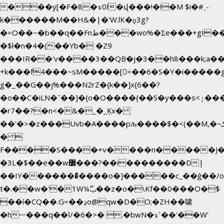
���y[�F�8�ϫ0ŀ�վ���!�!�M $i�#˲-
k������M��H&�|�'W.lK�ϙ3g?
�=O��~�b��q��Fnظ���wo%�Ʃe���+gI��9��4�Y6M����E��Yg����R�� P�Ȇ����w��+'�w��Q��p
�$l�n�4�(��Yb� �Z9
���IR��'v����3��QB�j�3��h8���k;a�
+k���f4Ԏ���~sM�����[=��6�S�Y�i�����g
g� _��G��j%���N2rZ�{k��]x{6��?
�o��C�iLN�ˉ��]�{o�O����{��S�y���s<ٳ���������:��;W��}
�r7��?�n<�&�_�_Ķx�
��'�>�z���Uvb�A����pљ����$�<(��M,�~ݏ�'�u����>�:A|
� 
F����S����+v����n�����J
�3L�$��e��w߼���?��i��������D|
��IY�������͛����o�]�����c_��ģ��/o
t�.��w�'�1W¼ݕޮ��z�o�\Kf��0���O�
$
��í�CQ��.G=��ڍo@qw�D�O;�ZH��啸
�hޟ���q��ĭ/�6�>� .�bwN�ϫˋ��'��W'