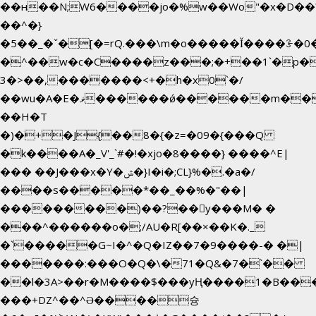
��н��N;W6����jo�%w��Wo"�x�D��
��^�}
�5��
_�ˇ�[�=rQ.���\m�o�����Ǐ����ꗿ�0
�^��w�c�C����z���;�+��1`�p�
3�>��,�������<+�h�x0`�/
��wu�A�E�ޥ������ǿ������m��d�C��9��e�D��1�2�/
��H�T
�)�+�J{��8�{�z=�09�{���Q
�k����A�_V'_`#�!�xjo�8����} ����^E|
��� ��J���x�Y�ݜ�}I�i�;CL}%�.�a�/
����s�����*��_��%�"��|
���������)��?��򥞾y���M� �
���^������o�;/AU�R[��×��K�._
�`�����G~I�^�Q�IZ��7�9����-� �|
�������:���O�Q�\�71�Q&�7�`��
��l�3A>��r�M����$���yҢ����1�B���
���+DZ^��^Ə����슝