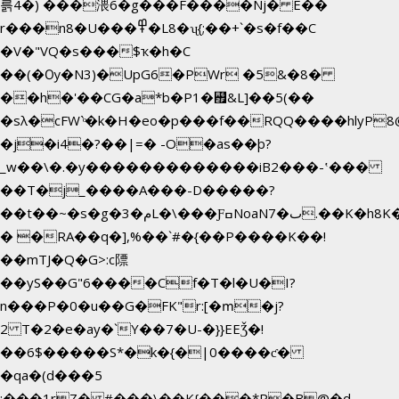
륽4�) ���渨6�g���F����Nj� E��
r���n8�U���߾�L8�ʯ{;��+`�s�f��C
�V�"VQ�s���$ҡ�h�C
��(�Ѹ�N3)�UpG6�PWr �5&�8�
��h�'��CG�a*b�P1�꘯&L]��5(��
�sλ�cFW`ͦ�k�H�eo�p���f��RQQ����hlyP8@�CV�*��V
�j�i4�?��|=� -O�as��þ?
_w��\�.�y�������������iB2���-ʽ���
��T�j_����A���-D�����?
��t��~�s�g�م�3L�\���ƑߛNoaNٮ�7.��K�h8K�Ύ���haB��#��>�b�#�f�<��
� �RA��q�],%��`#�{��P����K��!
��mTJ�Q�G>:c䧣
��yS��G"6����Cf�T�l�U�I?
n���P�0�u��G�FK"r:[�ՠ�j?
2 T�2�e�ay�`Y��7�U-�}}EEǮ�!
��6$�����S*�k�{�|0����ƈ�
�qa�(d���5
;���1rZ� #���\��
K{���*P�B@�d