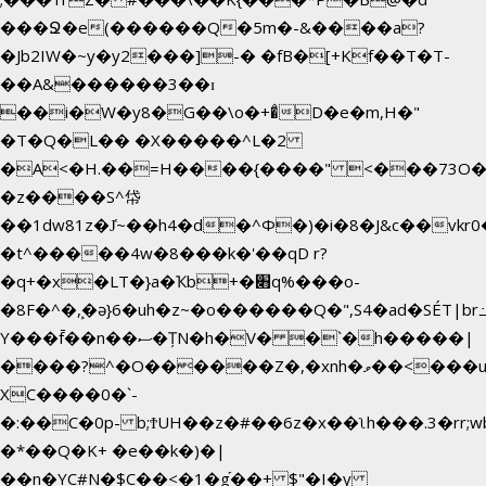
���Ջ�e(������Q�5m�-&����a?
�Jb2IW�~y�y2���]-� �fB�[+Kf��T�T-
��A&������3��ɪ
��i�W�y8�G��\o�+�̊D�e�m,H�"
�T�Q�L�� �X�����^L�2
�A<�H.��=H����{����" <���73O�<
�z����S^帒
��1dw81z�J̔~��h4�d�
^Φ�)�i�8�J&c��vk
�t^�����4w�8���k�'��qD r?
�q+�x�LT�}a�Ҡb+�׋q%���o-
�8F�^�ܾ,�ә}6�uh�z~�o������Q�",S4�ad�SÉT|b
Y���f̄��n��ސ�ȚN�h�V� �`�h�����|
����?^�O������Z�,�xnh�ވ��<���u4Ɠ��+�
XC����0�`-
�:��C�0p- b;ϮUH��z�#��6z�x��ʅh���.3�rr
�*��Q�K+ �e��k�)�|
��n�YC#N�$C��<�1�g֡��+ $"�I�y