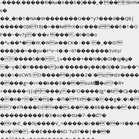
-����;�����R�ku�X��S�]���_�'��6HN
s�
��_�t�1�NA�W�������G��^y7���d��Q8|
�����O}818}�=��ke'rX�sr���z��E�1�O
F��~�v7y�'��v ���.:�I�G�o
�*ޏ��*��W;�Ww��CK�۽�� �_��G?
���]��=��pv�I^v~t�:�~6?�������3vΚs/
�����S�!�_|ɚ����+��N�{�Gɫ�qj�g͖�
�~y�Z�Y����k}o�'�����y��{�0{��'ƻw��"��ɷ���]7x��w�b�N��
�ǉ�۱�sCW5.:O݉�����j���2�`�z;#d;V����
����g>�\=��k��3���sսM߼�o?�R+
<�����<}|q���y��'O����;lg^�b�Cϸ�
��6�^��{�~�Π�*Eȼ�
Ư���g�::�\�
7�KԳ���E\4��L���.�68���n�`��
���������E�3�xo��tta�7-��Ը?�
�
҂�d'_��ǋ����V_<����c�c��`��>t��>
�u�\�;-��E����kO.'7u57��|���