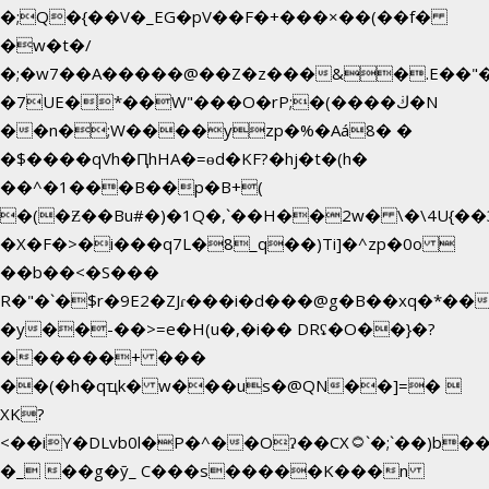
�;Q�{��V�_EG�pV��F�+���×��(��f�
�w�t�/
�;�w7��A�����@��Z�z���&�.E��"
�7UE�*��W"���O�rP;�(����ڬ�N
��n�;W����yzp�%�Aá8� �
�$����qVh�ԤhHA�=ɵd�KF?�hj�t�(h�
��^�1���B��p�B+(
�(�Ƶ��Bu#�)�1Q�,`��H��2w� \�\4U{��
�X�F�>�i���q7L�8_q��)Ti]�^zp�0o 
��b��<�S���
R�"�`�$r�9E2�ZJɾ���i�d���@g�B��xq�*
�y��-��>=e�H(u�,�i�� DRʢ�O��}�?
������+ ���
��(�h�qҵk� w���us�@QN��]=� 
XK?
<��iY�DLvb0l�P�^��Oʔ��CX۝`�;`��)b���'�p�&v5(�
�_ ��g�ӯ_ C���s�����K���n