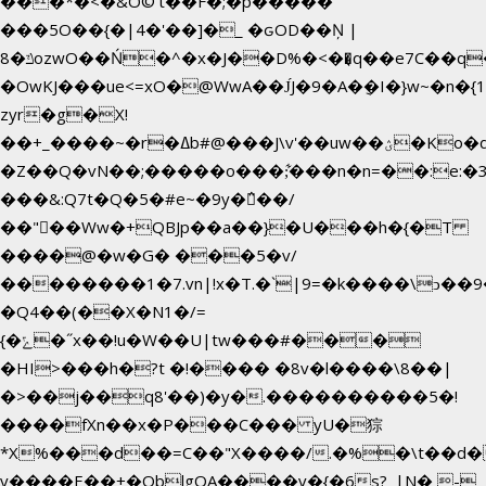
���*�<�&O©'t��F�;�p�����
���5O��{�|4�'��]�_ �ԍOD��Ņ |
ݿ�8ozwO��Ń�^�x�J��D%�<��͉q��e7C��q�ȝNמ��t'h������hǛ���<�NN޸|
�OwKJ���ue<=xO�@WwA��J́J�9�A�݈�I�}w~�n�{
zyr�g�X!
��+_����~�r�ߡb#@���J\v'��uw��ؽ�Ko�d4�۵��v�t.���݁w����}_}9��ĭ��
�Z��Q�vN��;�����o���;͋���n�n=��:e:�݋'�3:�_^�}
���&:Q7t�Q�5�#e~�9y�݅󈽻��/
��"��Ww�+QBJp��a��}�U���h�{�T
����@�w�G� ���5�v/
��������1�7.vn|!x�T.�`|9=�k����\ͻ��ߏ��9B'|
�Q4��(��X�N1�/=
{�ݻ�˝x��!u�W��U|tw���#���
�HI>���h�?t �!���� �8v�l����\8��|
�>��j��q8'��)�y�.����������5�!
����fXn��x�P���C��� yU�猔
*X%���d��=C��"X����/.�%�\t��d�
y����E��+�OblgQA����v�{�6s?_|N� -