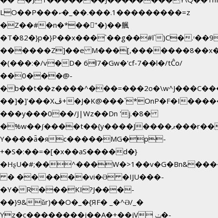
LO��P���ކ�_��.���.1���������=z
�Z��#�n�*��"�)��䑺
�T�82�}p�}P��x���`��g��#l`)C�.ʳ��
������Z]��e M���[,�������8��x
�(���:�/v�D� 6l7�Gw�'cf-7��l�/tĈo/
��0���@-
�b��t��z����^���=���2o�\w^J���C��
��]�]'���Xڦ+�J�K@���`*OnP�F�I�����n����ˎ���E>���%
���y���0��/J|Wz��Dn 'j.�8�
�%w��ʃ����t��{y����J����ޕ���r��d�$e҅b�e����
Y����ǟ�яc�����MG�p-
+�S�:��=�[�x��aS����d�}
�HʂU�#;��^���W�>1��v�G�Bn&��
� ������vi�Ə �IJU���-
�Y�R���KI?J���-
��}9&ǔr)��O�_�{ЯF� _�^Ə/_�
Yz�c��������j��A�+��jV ݖ�-