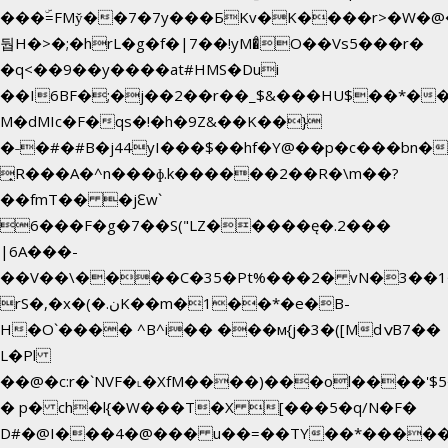
���ۜ=FMy̌��7�7y���БKv�K����r>�W�@�
둽H�>�;�hrL�g�f�|7��!yM�̊O��Vs5���r�
�q<��9��y����at#HMS�Dui
��I6BF�;�j��2��r��_$&���HU$��*�
M�dMIc�F�qs�!�h�9Z&��K��}
�˗�#�#B�j44yI���$��hf�Y@��p�c���bn�
̟R���A�^n���ɸ.k������2��R�\m��?
��fmT�� �jԐw`
6���F�g�7��S("LZ�����ę�.2���
|6A���-
��V��\����C�35�Pt%���2� vN�3��1�
rS�,�x�(�.نK��m�1��*�e�B-
H�O`���� ^B^i�� ���м{j�3�([MdݍB7��
L�Pl
��@�c:r�`NVF�˪�XfM����)���ol����'$
� p� ch�l{�W���T�X [���5�q/N�F�
D#�@I���4�@��� u��=��TY��*�����