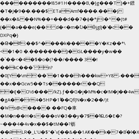
����������!85#1H����B,�}g���T }�+鏢
�T�J�9��.���$ ETaAmf����.���}
��x�& ��N%��+���d��7�ɸ�*jI�
^�(t#
{
��a���e(��: d�<�m�ٚU�ӪjglJ�'�c��
DXPq�}
�Թ�lf:��$^����k�����Y�Kz��*\
<�1�0 �.�������}�GL����y�w��
�`��<�4�$�o�(?��/���� 3�!
��kC���` n?
�0[Y�\m'��`�1���hۛ���kw+Y8 -������
��x��Gcw5��Ts������r��Q
�i[�O\6��� /kZ).ƒ��G�j�M%�c�!M�J��
�gA��r4�5HP�1߱��Qf{N�x�2��/)t
�Ԝs@c���� ��FQ�車
�M�n��H�s���oV�3��y�7$�ⶴL6�E�?
~���4�4v�x��$�tM��?枥
��йLR�_L'U�$"�`v[��&��1AҜ��k�7�B֓�l�