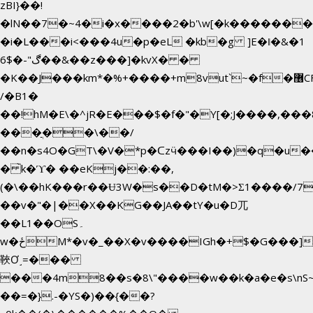
zBI}��!
�lN��7�~4�i�x����2�b'\w[�k������
�i�L���i<���4u�p�eL �kb�g ]E�ǁ�&�1
6$�-"ڰ��&��z���]�kvX� �
�K��J���km*�%+����+m8vut`~�f�޶CF
/�B1�
��!hM�E\�^jR�E���$�f�"�Y[�;J����,���
���ֲ��\��/
��n�s4O�GT\�V�*p�ᑕzӵ���I��)�q�u��
� ̀k�ϓ� ��eKj��:��,
(�\��hK���r��Ʉ3W�s��D�tM�>Ʃ1����/7
��v�"�|��X��KG��JA��tY�u�D兀
��L1��OS۔
w�ځM*�v�_��X�v����IGh�+$�G���]e�`�I�n��YzeU('Lr�2���l�Tnx��hm�B��,�,�E��_��ֲ
䩡Ơ˼=���
���4m8��s�8\"����w��k�a�e�s\nS~
��=�}.-�YS�)��{��?