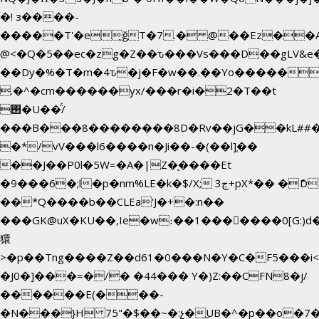
�! з����-
�����T'�e͉ğT�7.� @��Ez��A
@<�Q�5��ec�zg�Z��ԏ���Vs���D��gLV&e
��Dy�%�T�m�4ԏ�j�F�w��.��Yo������$
.�^�cm������yx/���r�i�2�T��t
΢�U��̈́/
���B���8��������8D�Rv��jG��kL##�
�*/vV���l6����n�Ji��-�(��l]֚��
��J��P0l�5W=�A�|Z�ͅ����Et
�9���6�;l�p�nm%LE�k�$/X; ڃ3+pX*�� �ެD
��*Q����b��CLEa'J�+�:n��
���GK@uX�KU��,Ie�w։��1���􆆕����0[G:)d�
獧
>�p��Tng����Z��d61�0���N�Y�C�F5���i<
�J0�]���=�/� �44��� Y�)Z:��CFN8�j/
������E(���-
�N���}H 75"�$��~�:չ�͟UB�^�p��o�7