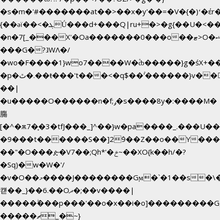
�s�m�'#�������at��>��x�y'��=�V�{�)ʻ�έr
{��ǝï��<�ܓǗ���d+���Q|ru+�>�g{��U�<�������x���U��?
�n�7[_���X'�Oa�������0���o��ޓ>O�ޝ�>
���G�?גּWΛ�/
�wo�F����1}wo7����W�۫ȸ�����}g�śX+
�p�ٿ�.��ŧ���'t���<�q$��۫'������}v����ݚ�F��{����:l��ɞ�N����~�>|
��|
�u�����O������n�f;ݛ�s����8y�:����M�
膓
[�^�ѫ7�͕�3�tfJ���_]^��}w�pa����_.���U�
�9���t������S��]2ܰ9��Z��o��Y����
��"�O���ዽ�V7��;Qh*'�ݗ~��XO{k��h/�?
�Sq)�w�W�'/
�v�O��މ����J��������Gϻ�`�1��s�\����'�I���ݭE��~%��;]���M|szvѺ5
컏��_}��6.��Oދ�;��v����|
�����ۖ���p���'��o�x��i�o]���������G
�����ޗ_�~}