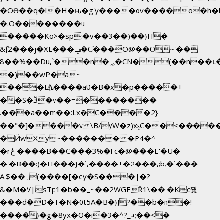
�OƟ��q�l�H�ԋ�g'y����ov����o�h
�.O��������u
�����Ko>�sp:�v��3��)��}H�
&݉}2���j�XL���ݡ�Ƈ���O@��Ɵ~'��
8��%��Du,`��n�؃�CN�(��n��ւ���B�9��
�)��wP�a~
���Lܞ����aט�B�x�p�����+
��S�Ӟ�v��=��������
.���a��m��:Lx�C����2}
��"�]����v \B/yW�z)xȿС��<����
�Ӥw
Xy~������� �P4�^
�rځ'����B��C���3%�Fc�@���E'�U�-
�'�B��:)�H���}�`,����+�2���,;b,�`���-
A.$��ہ(����[�ey�S���|�?
&�M�V|sTp1�b��_~��2WGEȐ1\�� �Kc쩇
���d�D�T�N�0t5A�B�}J?��b�n�!
����}�g�8yx�O�i�3�^?_ޣ;��<�