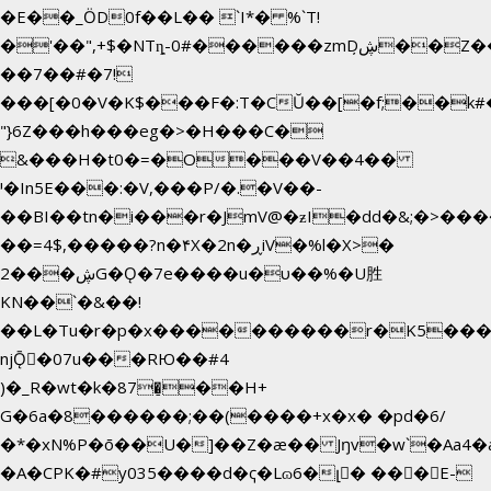
�E��_ӦD0f��L�� `I*� %`T!
�'��",+$�NTȵ-0#������zmDڜ̦�
�Z�
��7��#�7!
���[�0�V�K$���F�:T�CŬ��[�f;��k
"}6Z���h���eg�>�H���C�
&���H�t0�=�O���V��4��
י�In5E���:�V,���P/�.�V��-
��BI��tn�i���r�JmV@�ƶI�dd�&;�>���
��=4$,�����?n�۴X�2n�ڕiV�%l�X>�
2���ڜG�Ǫ�7e����u�υ��%�U胜
KN��
`�&��!
��L�Tu�r�p�x����������r�K5����
njǬ�07u���RЮ��#4
)�_R�wt�k�87�̠��H+
G�6a�8������;��(����+x�x� �pd�6/
�*�xN%P�ō��U�]��Z�æ�� Jŋv�w`�Aa4�a
�A�CPK�#y035����d�ҁ�Lɷ6�լ� ���E-