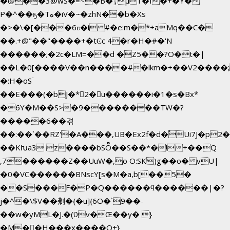
�@��3@wS�=~�B�ۊµ1�f�+�Y�
P�^��ҕ�Tە�iV�~�zhN��b�Xs
�>�\�[���6ʋ�i #�e:m�*+aMq��C�
��.+@"��"����+�tϾc 4�r�H�#�'N
������;�2c�LM=��d �Z5��?O�t�|
��L�0[����V��n����#�lkm�+��V2����;
�:H�oSۤ
��E���(�bJ�*2�u������i�1�s�Bx*
�6Y�M��S>�9��������TW�?
�����6��겪
��:��`��RZ'�A���,UB�Ex2f�d�֠Ui7J�p
��KԽa3 z����bSȬ��S��*�!+��Q
,7������Z��UuW�,o O:SK)g��o� vU|
�0�VC������BNscY[s�M�a,b[��5�
��S���F�P�Q������ϥ������|�?
j�^�\$V��刜�{�u]{6O�`9��-
��w�yML�J.�(טv�Œ��y� }
�M��H���x����O+}