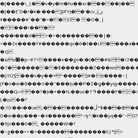
�[����\_|��v�y�m�hu��xc��� ��}��
�[��E`D�/�k�:���]}RΎƫ��'�cv_ݜ}
��˝#�����۷O � �O�_|
��=�
����\���?
���i���d�>�>�(��������|�:
<��Zo����Ϋ#������qv�6�t��U����a��i�
�z}
�ӹv׸�p~#؝7�֭���x��go�;�{��#&�/2���j���pO����/^�<�>ޝx7O�"\%�����cKy{���N������/
�7��������$�������Z���ws���.�<
�[/IOƷ���s�y��+^����)#�:σ����~|
(F�o�w�B���Ʌ��"���{u��P�Z�ީq��yqy����ܙ��=��x���>����+�}
���Qޝ��?�}i�+��N,��us�7 ߟ����F��/
Ļ�ɽu��?
�܄Y0:��I��;w;;���������ڵ^$�͏��@�����֡�t��v�_�:G���i;GWR�n4�gO������?
D�w��p���~�4������^~ɮ^ܺ;�k��yq��"~ O?
�9Jz���0�_ �����Wi�?
�~g���=>�>��������������S|*}>