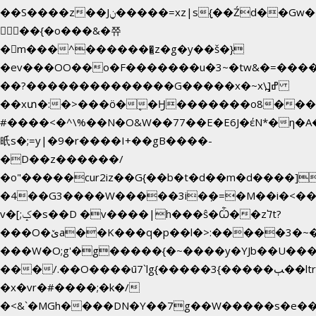
��S����z��Jݧ�����=xz|sܼ{��Źd��Gw�����n~
𳏮 ��{�o���&�쮸
�󧽑m���^�������̺z�g�y��š�}
�ev���OO��o�F�������u�3~�tw&�=��
��?��������������G�����x�~x\߽]ߝ
��xտ�:�>���ӧ�ܷ�Ӈ�������ο8���I�2
#����<�^\%��N�O&W��77��E�E6J�έN*�
㫝s�;=y|�9�r����I+��gB����-
�D��z������/
�o"�����cur2iz��G{��b�t�d��m�d����]�h~8�
�4��G3����W�����3i�ܼ�=�M��i�<��&_>
v�[;ݤ�s��D �v����|h���ŝ�Ѽ��zלt?
���O�ێa��K���q�p��l�>:�����3�~��}
���W�O;g'�g�����{�~����y�YJb��U���
���/.��O����ū7`lg{�����3{�����ﭓ��ltr
�x�vr�#����;�k�/
�<&`�MGh����DN�Y��7g��W�����s�e�