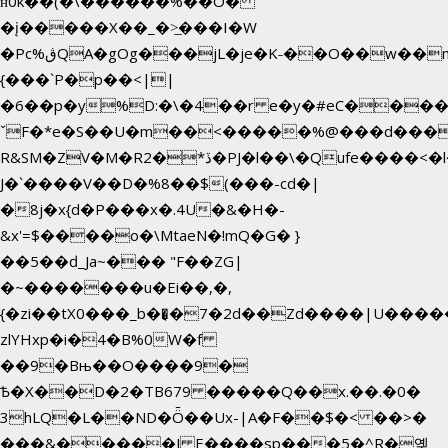
ʜ0k��(�\������%��O�
�į�����X��_�>̲���I�W
�Pc%ڨQA�gOg���jL�je�K˗��O��w��m��)��_��Rߊu>
{���`P�p��<||
�6��p�y%D:�\�4��r e�y�#eC����
ˇF�*e�S��U�m��<�����%@���d���
R&SM�ZV�M�R2�*ڏ�PJ�l��\�Qufe����<�l���
J�`����V��D�%8��$(���-cd�|
�8j�x{d�P���x�.4U�&�H�-
&x'=$����o�\MtaeN�!mQ�G� }
��5��ԁ_Ja~��� "F��ZG|
�~�������u�Ei��,�,
{�zi��tX0���_b��̘�7�2d��Zd����|U����
zlYHxp�i�4�B%0W�f
��9�Bњ��O����9�
Ѣ�X��D�2�TB679 �����Q��x.��.�0�
3hLQ�L��ND�Ȫ��Ux-|A�F��$�< ��>�
���&�����J E����sp���5�^R�옞