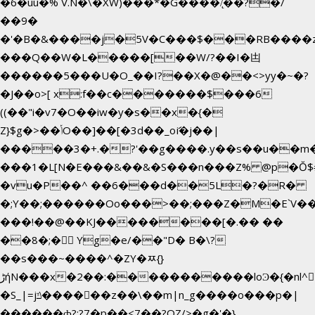
�6�uū�%`V.N�\�XW)���*�G����/̨��?�/
��9�
�'�B�&����j�5V�C���$���RB����
���Q��W�L�����[��W/?��I�凷
������5���U�O_��I?��X�@��<>yy�~�?
�J��o>[ x:f��c�������$���6
((��"i�v7�O��iw�y�s��x�{�
Z}$g�>��ݳO��]��[�3d��_oަi�j��|
�����3�+.�?'��g����.y��s��u��m
���1�L[N�E���&��&�S���n���Z% @p�Ŏ$
�vu�P��^ ��6���d��5L�?�R�
�;Y��;������Oo���>��;���Z�M�E`V
���!��@��KJ��������[�.�� ��
��8�;�򜸥 Yg�e/��"D�
B�
\?
��s���~����^�ZY�ﾹ{}
����������loϿ�{�nl^<�گ;��#�c��s.^^~�qF��w[k�ߜ�
ڑήN���x�2��:�
�S_|=jݿ������z��\��m|n_g����o���p�|
������ȸ?:?7�p��<7��?OZ/>�g�'�}