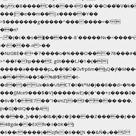
�(yc�8����C�6���43��ߴ��O��͒�Ѵ�k��OEX�2�,�)�t��@���aw����;�׷o�_��2�sy��.�=W�n��߃�{4��ߑ��i�8V6v4W�9��s���g�
���] �e��m��|x�����Y��
>$�������g�����^�������=�?
��n?
~;͝�{�c�;�s��̺�����-8`�����Nvߤ����>�
��\�܃�˓n >��
�NzG8E�4+�7����o�%���O���78���#
>^��F�hp���Σ g0t���Ǉ�1�{�|
�����a�����pܜ��f��vfrp6m�ϦQ�jf�M����J:�x��-?
u��4��5�%@$0 �t-
�d�)�Ux�ik�\/bCΤ�t�k*M�J��8��d>�%��
���J]Mce9���$�V]�����wE)�(�"��+z����ӑ��
�6v�ߖ�E7��"I�ȶmZ)i�3� ���:���,
{n�G]�WQ���A|
�:���_]v��]v�l&�j�z�Ҙ����Z�����J:�
4Bgde��EXfn�:I�0K�}
�6��r����)�zJfe�6��[Ɲ ��&Ń�ڊ��Z