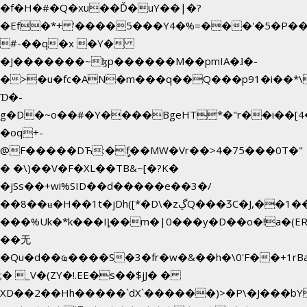
�f�H�#�Q�xu��Ď�uY��|�?
�Ef�*+ '����5���Y4�%=���'�5�P�
#-��q�x �Y�
�J�������~ɮp������M��pmIA�ɺ�-
�>�u�fc�AN�m���q��Q���p91�i��*
Ɗ�-
g�D�~o��#�Y����BgeHT*�"r��i��[4�
�oq+-
@F�����DЋ:�ީf��MW�Vr��>4�75���0T�"
� �\)��V�F�XL��TB&~[�?K�
�jSs��+wi%SID�� d�����e��3�/
��8��ʉ�H��1t�jDh([*�D\�zڲQ���ӠC�J,��1���eJ��U��j�\���&�6­
���%Uk�*k���Iȴ��m�|0���y�D��o�!a�(E
��无
�Qu�d��ҩ�󠬸���S�3�fr�w�&��h�\0'F��+1rBaj����O$ݓ�0�ڳ�����+���6_�CPB�ˁ>׋�DAR�1qU$���g�%T4�
;� _V�(ZY�!.EE�s��$jJ� �
XD��2��Hh�����`dX`������)>�P\�J���b