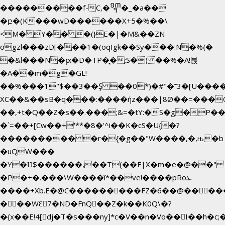
���������f-C,�᧭�_�a��
�բ�(K���wD������X+5�%��\
<M� Y�� �(}E�|�M&��ZN
ogzl���zD[���1�(oqIgk��Sy���:N�%{�
�&l���N�ԗ�D�TP�͉�;S�) ��%�A!븑
�A��m�g�GL!
��%���1"$��3��Ş ��0*)�#"�˭3�[U���
XC��&��sB�q���:����ήz���|8Ø��=���
��,+t�Q��Z�s��.���;&=�tY:�S�g�P��
�`=��+[Cw��+'**�8�'^i��K�cS�U{�?
��������� �r�{�g��"W����,�,њ�b
�uQW���
�Y�Ʋ$������,��T(��F|X�m�e�@��" 
�P�+�.���\W����î*��ve!����pRoܥ
����+Xb.E�@C���������FZ�6��@�����E
���WƐ7�ND�FnQ��Z�k��K0Q\�?