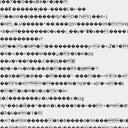
(��7��O��s@#�/:�)��
���ͧ՛������j��~����C�i~��
��oW��{������Fp?�O�7oI|��6=|
�N_�ݚV�����^��;���QSY������09�/nV{���o_�+�����k��.�/>�N�����N�jO���^�]
<8�w�������0�o��/_��y�^�͝�x��.����7��hg�
���������v?
G��.o�M���;��������y=ӛ`�=ݳ�7�ڳ�
�N�=;��>���W���ڽ�E�S�K�{s}
��e�Y��F���,C��{Ƞ��䣉
�Ƿ�=�+s�W�ȿ��@����r�]@�`?
��B��)�@��~�����"~�����=>K�x�
��/'b�X*?�����%l�7q'@�~aȘ?�=A��}
���z�R�!z�;x�k?�ؑօ=
(�Z�������}r�U�����z.�(zg
'Aj^��&�Ҋ��^��W�L��
��5��=��1<�FK�@
�͂3�ȏ�#l'�T�㺫
�HT�aXK������S�B����ū�9A���E�t�
��"�)T�������J��������Y\Q�ִ�1n