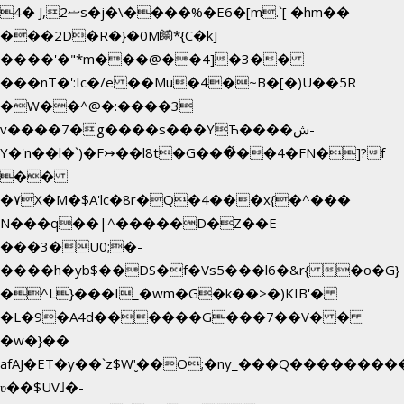
4� J,ޟ2s�j�\����%�E6�[m.`[ �hm��
���2D�R�}�0M㉀*{C�k]
��
��'�"*m���@��4]�3��
���nT�':Ic�/e ��Mu�4�~B�[�)U��5R
�W��^@�:����3
v����7�g����s���YЋ����ش-
Y�'n��l�`)�F↣��l8t�G���͑��4�FN�]?f
��
�۷X�M�$A'lc�8r�Q�4���x{�^���
N���q��|^�����D�Z��E
���3�U0;�-
����h�yb$��DS�f�Vs5���l6�&r{ �o�G}
�^L}���I_�wm�G�k��>�)KIB'�
�L�9�A4d������G���7��V� �
�w�}��
afAJ�ET�y��`z$W'̮��O;�ny_���Q������
ʋ��$UV˩�-