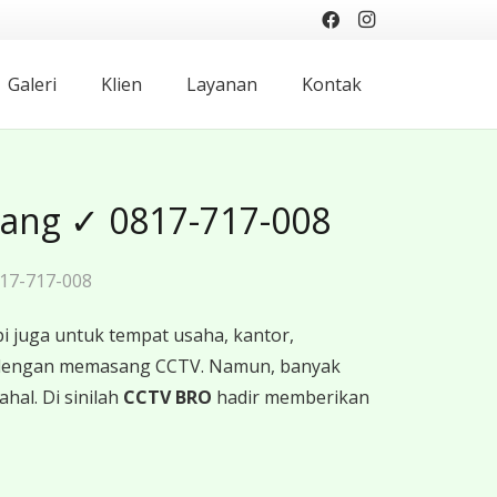
Galeri
Klien
Layanan
Kontak
rang ✓ 0817-717-008
17-717-008
i juga untuk tempat usaha, kantor,
ah dengan memasang CCTV. Namun, banyak
hal. Di sinilah
CCTV BRO
hadir memberikan