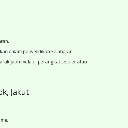
atan.
ukan dalam penyelidikan kejahatan.
ak jauh melalui perangkat seluler atau
k, Jakut
ome.