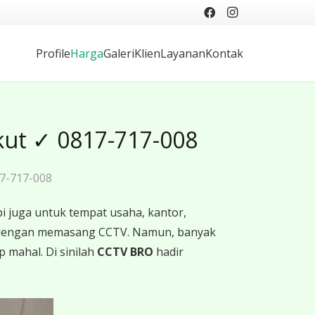
Profile
Harga
Galeri
Klien
Layanan
Kontak
kut ✓ 0817-717-008
17-717-008
i juga untuk tempat usaha, kantor,
ah dengan memasang CCTV. Namun, banyak
 mahal. Di sinilah
CCTV BRO
hadir