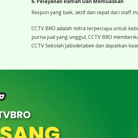
6. Pelayanan Ramah Dan Memuaskan
Respon yang baik, aktif dan cepat dari staff
CCTV BRO adalah mitra terpercaya untuk keb
purna jual yang unggul, CCTV BRO memberika
CCTV Sekolah Jabodetabek dan dapatkan keam