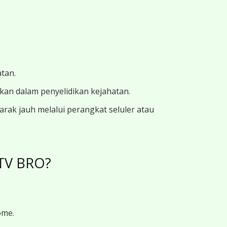
atan.
ukan dalam penyelidikan kejahatan.
ak jauh melalui perangkat seluler atau
CTV BRO?
ome.