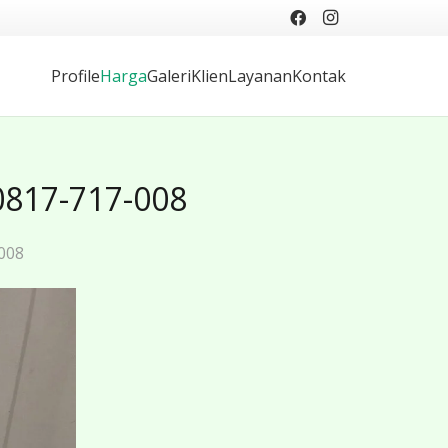
Profile
Harga
Galeri
Klien
Layanan
Kontak
0817-717-008
008