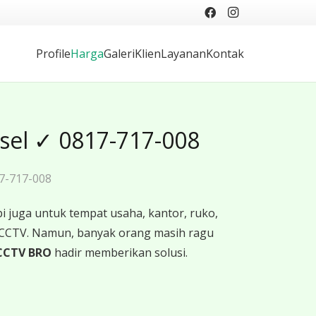
Profile
Harga
Galeri
Klien
Layanan
Kontak
ksel ✓ 0817-717-008
17-717-008
 juga untuk tempat usaha, kantor, ruko,
 CCTV. Namun, banyak orang masih ragu
CCTV BRO
hadir memberikan solusi.