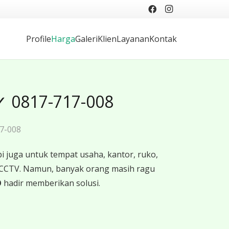
Profile
Harga
Galeri
Klien
Layanan
Kontak
✓ 0817-717-008
7-008
 juga untuk tempat usaha, kantor, ruko,
 CCTV. Namun, banyak orang masih ragu
O
hadir memberikan solusi.