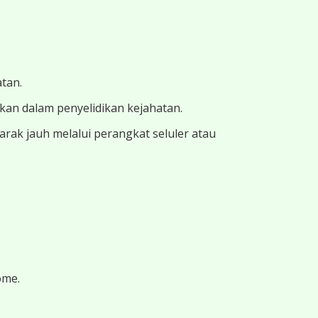
atan.
ukan dalam penyelidikan kejahatan.
ak jauh melalui perangkat seluler atau
ome.