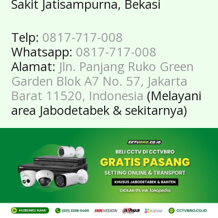
Sakit Jatisampurna, Bekasi
Telp:
0817-717-008
Whatsapp:
0817-717-008
Alamat:
Jln. Panjang Ruko Green
Garden Blok A7 No. 57, Jakarta
Barat 11520, Indonesia
(Melayani
area Jabodetabek & sekitarnya)