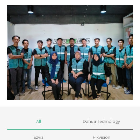
All
Dahua Technology
Ezviz
Hikvision