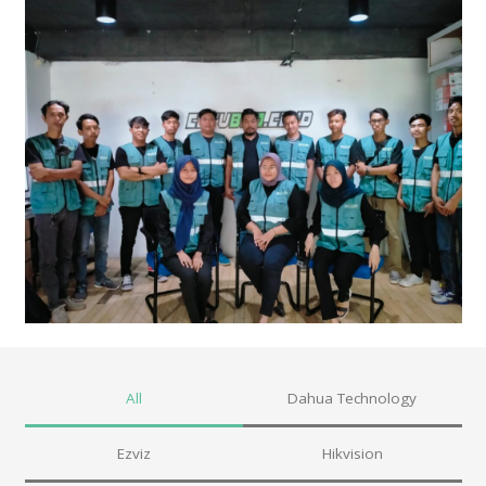
All
Dahua Technology
Ezviz
Hikvision