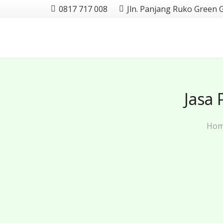
0817 717 008
Jln. Panjang Ruko Green 
Jasa 
Ho