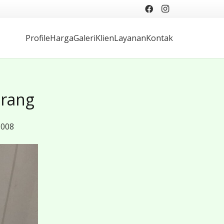
Profile
Harga
Galeri
Klien
Layanan
Kontak
erang
-008