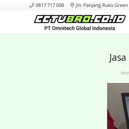
0817 717 008
Jln. Panjang Ruko Green
Jasa
Ho