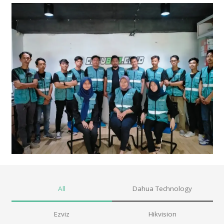
All
Dahua Technology
Ezviz
Hikvision