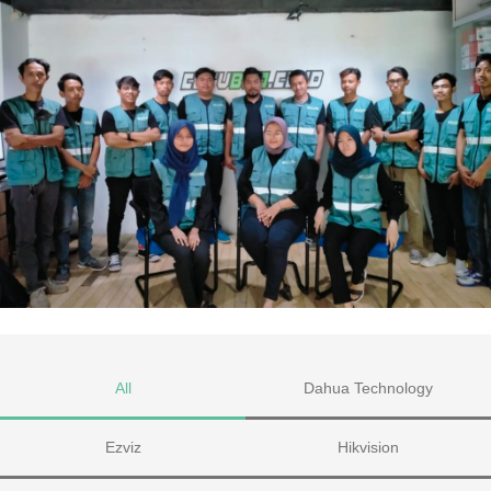
All
Dahua Technology
Ezviz
Hikvision