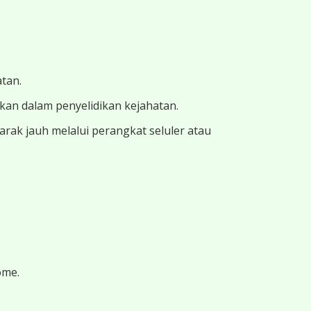
atan.
ukan dalam penyelidikan kejahatan.
ak jauh melalui perangkat seluler atau
ome.