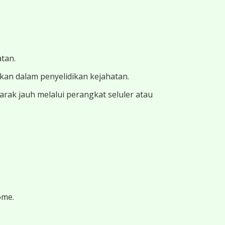
atan.
ukan dalam penyelidikan kejahatan.
ak jauh melalui perangkat seluler atau
ome.