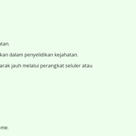
atan.
ukan dalam penyelidikan kejahatan.
ak jauh melalui perangkat seluler atau
ome.