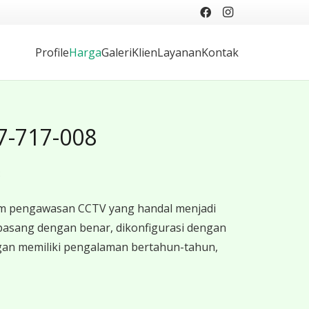
Profile
Harga
Galeri
Klien
Layanan
Kontak
17-717-008
8
tem pengawasan CCTV yang handal menjadi
pasang dengan benar, dikonfigurasi dengan
ngan memiliki pengalaman bertahun-tahun,