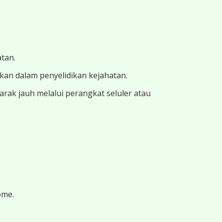
atan.
ukan dalam penyelidikan kejahatan.
ak jauh melalui perangkat seluler atau
ome.