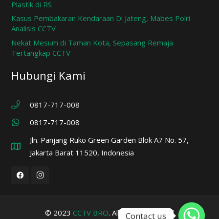
Plastik di RS
Kasus Pembakaran Kendaraan Di Jateng, Mabes Polri
Analisis CCTV
Nekat Mesum di Taman Kota, Sepasang Remaja
Tertangkap CCTV
Hubungi Kami
0817-717-008
0817-717-008
Jln. Panjang Ruko Green Garden Blok A7 No. 57,
Jakarta Barat 11520, Indonesia
© 2023
CCTV BRO
. All rights reserved
Contact us