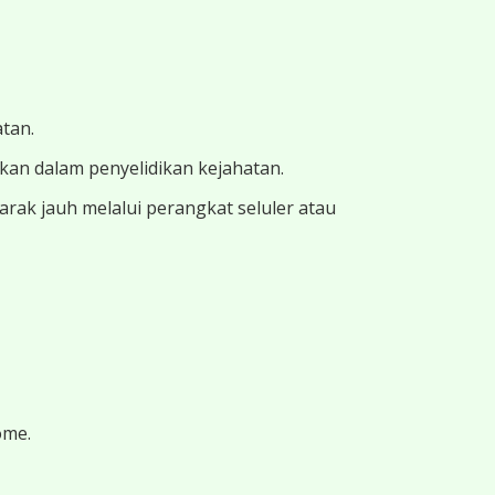
atan.
ukan dalam penyelidikan kejahatan.
ak jauh melalui perangkat seluler atau
ome.