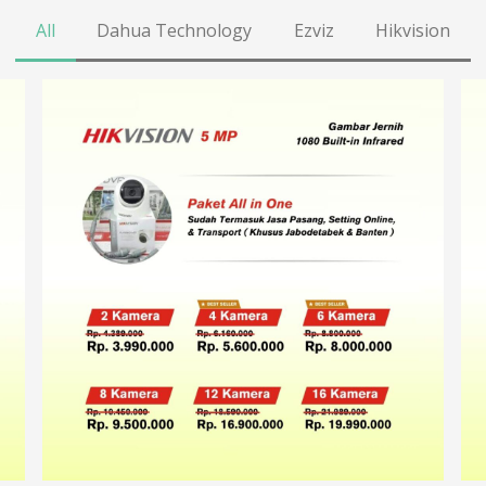
All
Dahua Technology
Ezviz
Hikvision