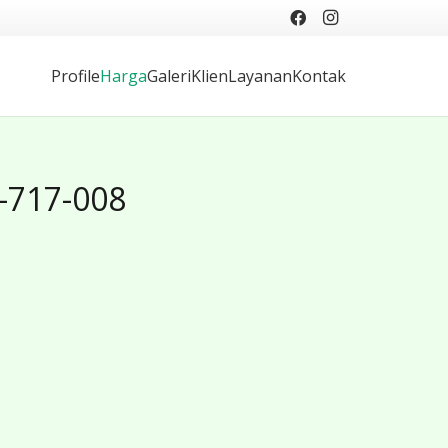
Profile
Harga
Galeri
Klien
Layanan
Kontak
7-717-008