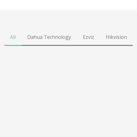
All
Dahua Technology
Ezviz
Hikvision