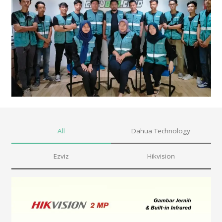
All
Dahua Technology
Ezviz
Hikvision