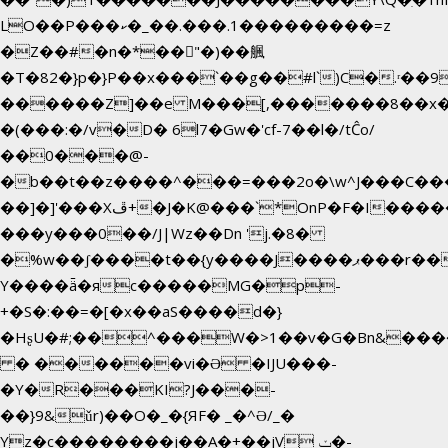
LO��P���ކ�_��.���.1���������=z
�Z��#�n�*��"�)��䑺
�T�82�}p�}P��x���`��g��#l`)C�.ʳ��
������Z]��e M���[,�������8��x
�(���:�/v�D� 6l7�Gw�'cf-7��l�/tĈo/
��0���@-
�b��t��z����^���=���2o�\w^J���C��
��]�]'���Xڦ+�J�K@���`*OnP�F�I�����n����ˎ���E>���%
���y���0��/J|Wz��Dn 'j.�8�
�%w��ʃ����t��{y����J����ޕ���r��d�$e҅b�e����
Y����ǟ�яc�����MG�p-
+�S�:��=�[�x��aS����d�}
�HʂU�#;��^���W�>1��v�G�Bn&��
� ������vi�Ə �IJU���-
�Y�R���KI?J���-
��}9&ǔr)��O�_�{ЯF� _�^Ə/_�
Yz�c��������j��A�+��jV ݖ�-