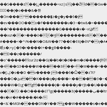
��S����z��Jݧ�����=xz|sܼ{��Źd��Gw�����n~
𳏮 ��{�o���&�쮸
�󧽑m���^�������̺z�g�y��š�}
�ev���OO��o�F�������u�3~�tw&�=��
��?��������������G�����x�~x\߽]ߝ
��xտ�:�>���ӧ�ܷ�Ӈ�������ο8���I�2
#����<�^\%��N�O&W��77��E�E6J�έN*�
㫝s�;=y|�9�r����I+��gB����-
�D��z������/
�o"�����cur2iz��G{��b�t�d��m�d����]�h~8�
�4��G3����W�����3i�ܼ�=�M��i�<��&_>
v�[;ݤ�s��D �v����|h���ŝ�Ѽ��zלt?
���O�ێa��K���q�p��l�>:�����3�~��}
���W�O;g'�g�����{�~����y�YJb��U���
���/.��O����ū7`lg{�����3{�����ﭓ��ltr
�x�vr�#����;�k�/
�<&`�MGh����DN�Y��7g��W�����s�e�