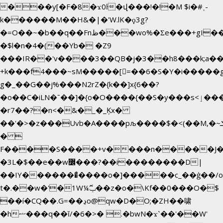
���y[�F�8�ϫ0ŀ�վ���!�!�M $i�#˲-
k������M��H&�|�'W.lK�ϙ3g?
�=O��~�b��q��Fnظ���wo%�Ʃe���+gI��9��4�Y6M����E��Yg����R�� P�Ȇ����w��+'�w��Q��p
�$l�n�4�(��Yb� �Z9
���IR��'v����3��QB�j�3��h8���k;a�
+k���f4Ԏ���~sM�����[=��6�S�Y�i�����g
g� _��G��j%���N2rZ�{k��]x{6��?
�o��C�iLN�ˉ��]�{o�O����{��S�y���s<ٳ���������:��;W��}
�r7��?�n<�&�_�_Ķx�
��'�>�z���Uvb�A����pљ����$�<(��M,�~ݏ�'�u����>�:A|
� 
F����S����+v����n�����J
�3L�$��e��w߼���?��i��������D|
��IY�������͛����o�]�����c_��ģ��/o
t�.��w�'�1W¼ݕޮ��z�o�\Kf��0���O�
$
��í�CQ��.G=��ڍo@qw�D�O;�ZH��啸
�hޟ���q��ĭ/�6�>� .�bwN�ϫˋ��'��W'