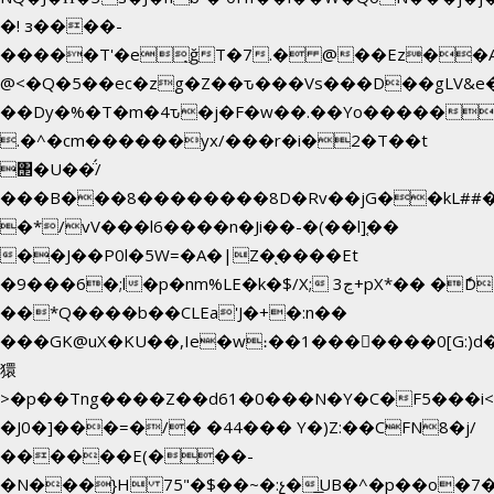
�! з����-
�����T'�e͉ğT�7.� @��Ez��A
@<�Q�5��ec�zg�Z��ԏ���Vs���D��gLV&e
��Dy�%�T�m�4ԏ�j�F�w��.��Yo������$
.�^�cm������yx/���r�i�2�T��t
΢�U��̈́/
���B���8��������8D�Rv��jG��kL##�
�*/vV���l6����n�Ji��-�(��l]֚��
��J��P0l�5W=�A�|Z�ͅ����Et
�9���6�;l�p�nm%LE�k�$/X; ڃ3+pX*�� �ެD
��*Q����b��CLEa'J�+�:n��
���GK@uX�KU��,Ie�w։��1���􆆕����0[G:)d�
獧
>�p��Tng����Z��d61�0���N�Y�C�F5���i<
�J0�]���=�/� �44��� Y�)Z:��CFN8�j/
������E(���-
�N���}H 75"�$��~�:չ�͟UB�^�p��o�7