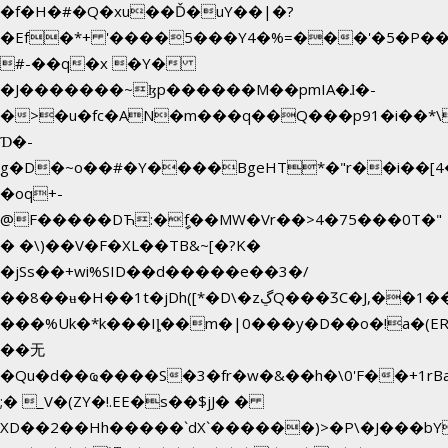
�f�H�#�Q�xu��Ď�uY��|�?
�Ef�*+ '����5���Y4�%=���'�5�P�
#-��q�x �Y�
�J�������~ɮp������M��pmIA�ɺ�-
�>�u�fc�AN�m���q��Q���p91�i��*
Ɗ�-
g�D�~o��#�Y����BgeHT*�"r��i��[4�
�oq+-
@F�����DЋ:�ީf��MW�Vr��>4�75���0T�"
� �\)��V�F�XL��TB&~[�?K�
�jSs��+wi%SID�� d�����e��3�/
��8��ʉ�H��1t�jDh([*�D\�zڲQ���ӠC�J,��1���eJ��U��j�\���&�6­
���%Uk�*k���Iȴ��m�|0���y�D��o�!a�(E
��无
�Qu�d��ҩ�󠬸���S�3�fr�w�&��h�\0'F��+1rBaj����O$ݓ�0�ڳ�����+���6_�CPB�ˁ>׋�DAR�1qU$���g�%T4�
;� _V�(ZY�!.EE�s��$jJ� �
XD��2��Hh�����`dX`������)>�P\�J���b