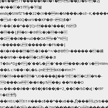
{�K��TY�����h�R�1�<D��JO�$>�2}
�V���57y�`뉋
endq�SIWfZ"k��22�cV��#n�M���u�o3~K,��
� u8~�40Q�xirV��XP�@~iO)$�?
f<��C��*��ƮC}>���?���[ FiSӬ
���|J�6>�\h!c�)��4�
�O��d��=u0��OA7e�˚*K
|
<�����LE�����<�FN��|
�X�#����\�3��^+/�@Bf+�����·��緉
��W9�=����Csf��.B
T�Bo*Dg�FJ�`��Ն�j�"��4���s��`s�HWm��g'n�ږ
��&⪗N��<�L�&-(ml kK6�#Im7^
�4����"U0����ğ��" ��C;�%�-
'ƻ���cw�i�K�pЂ��p ��FK��O
w.��x��d��<�$�[�$��J�+2_��D�rbD�a[ٵ�t9?
1�E͆}
��H0:U�tI1H���o$��*��xڳ��8]���L{5rb�����b
NQ�J�Ȟ�3s�J�hb˞�`0Hf��l��W�QoN���j