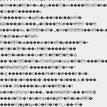
�OƟ��q�l�H�ԋ�g'y����ov����o�h
�.O��������u
�����Ko>�sp:�v��3��)��}H�
&݉}2���j�XL���ݡ�Ƈ���O@��Ɵ~'��
8��%��Du,`��n�؃�CN�(��n��ւ���B�9��
�)��wP�a~
���Lܞ����aט�B�x�p�����+
��S�Ӟ�v��=��������
.���a��m��:Lx�C����2}
��"�]����v \B/yW�z)xȿС��<����
�Ӥw
Xy~������� �P4�^
�rځ'����B��C���3%�Fc�@���E'�U�-
�'�B��:)�H���}�`,����+�2���,;b,�`���-
A.$��ہ(����[�ey�S���|�?
&�M�V|sTp1�b��_~��2WGEȐ1\�� �Kc쩇
���d�D�T�N�0t5A�B�}J?��b�n�!
����}�g�8yx�O�i�3�^?_ޣ;��<�