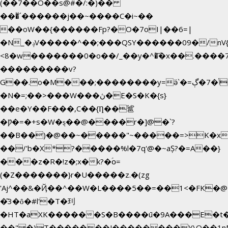
(��7��O��s@#�/:�)��
���ͧ՛������j��~����C�i~��
��oW��{������Fp?�O�7oI|��6=|
�N_�ݚV�����^��;���QSY������09�/nV{���o_�+�����k��.�/>�N�����N�jO���^�]
<8�w�������0�o��/_��y�^�͝�x��.����7��hg�
���������v?
G��.o�M���;��������y=ӛ`�=ݳ�7�ڳ�
�N�=;��>���W���ڽ�E�S�K�{s}
��e�Y��F���,C��{Ƞ��䣉
�Ƿ�=�+s�W�ȿ��@����r�]@�`?
��B��)�@��~�����"~�����=>K�x�
��/'b�X*?�����%l�7q'@�~aȘ?�=A��}
���z�R�!z�;x�k?�ؑօ=
(�Z�������}r�U�����z.�(zg
'Aj^��&�Ҋ��^��W�L��
��5��=��1<�FK�@
�͂3�ȏ�#l'�T�㺫
�HT�aXK������S�B����ū�9A���E�t�
��"�)T�������J��������Y\Q�ִ�1n