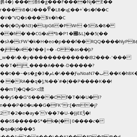
륽4�) ���渨6�g���F����Nj� E��
r���n8�U���߾�L8�ʯ{;��+`�s�f��C
�V�"VQ�s���$ҡ�h�C
��(�Ѹ�N3)�UpG6�PWr �5&�8�
��h�'��CG�a*b�P1�꘯&L]��5(��
�sλ�cFW`ͦ�k�H�eo�p���f��RQQ����hlyP8@�CV�*��V
�j�i4�?��|=� -O�as��þ?
_w��\�.�y�������������iB2���-ʽ���
��T�j_����A���-D�����?
��t��~�s�g�م�3L�\���ƑߛNoaNٮ�7.��K�h8K�Ύ���haB��#��>�b�#�f�<��
� �RA��q�],%��`#�{��P����K��!
��mTJ�Q�G>:c䧣
��yS��G"6����Cf�T�l�U�I?
n���P�0�u��G�FK"r:[�ՠ�j?
2 T�2�e�ay�`Y��7�U-�}}EEǮ�!
��6$�����S*�k�{�|0����ƈ�
�qa�(d���5
;���1rZ� #���\��
K{���*P�B@�d