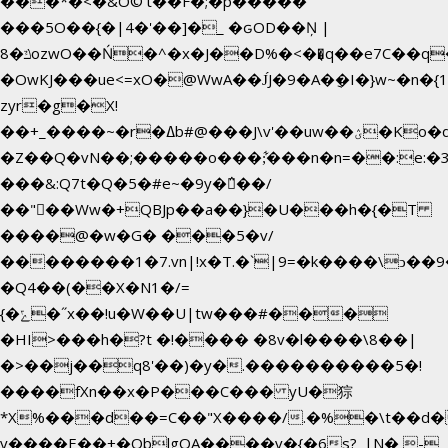
���*�<�&O©'t��F�;�p�����
���5O��{�|4�'��]�_ �ԍOD��Ņ |
ݿ�8ozwO��Ń�^�x�J��D%�<��͉q��e7C��q�ȝNמ��t'h������hǛ���<�NN޸|
�OwKJ���ue<=xO�@WwA��J́J�9�A�݈�I�}w~�n�{
zyr�g�X!
��+_����~�r�ߡb#@���J\v'��uw��ؽ�Ko�d4�۵��v�t.���݁w����}_}9��ĭ��
�Z��Q�vN��;�����o���;͋���n�n=��:e:�݋'�3:�_^�}
���&:Q7t�Q�5�#e~�9y�݅󈽻��/
��"��Ww�+QBJp��a��}�U���h�{�T
����@�w�G� ���5�v/
��������1�7.vn|!x�T.�`|9=�k����\ͻ��ߏ��9B'|
�Q4��(��X�N1�/=
{�ݻ�˝x��!u�W��U|tw���#���
�HI>���h�?t �!���� �8v�l����\8��|
�>��j��q8'��)�y�.����������5�!
����fXn��x�P���C��� yU�猔
*X%���d��=C��"X����/.�%�\t��d�
y����E��+�OblgQA����v�{�6s?_|N� -