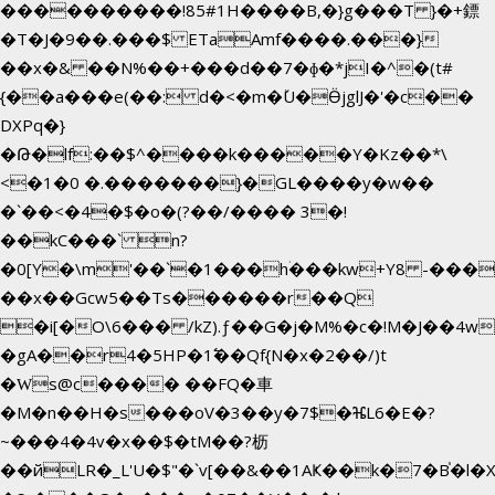
����������!85#1H����B,�}g���T }�+鏢
�T�J�9��.���$ ETaAmf����.���}
��x�& ��N%��+���d��7�ɸ�*jI�
^�(t#
{
��a���e(��: d�<�m�ٚU�ӪjglJ�'�c��
DXPq�}
�Թ�lf:��$^����k�����Y�Kz��*\
<�1�0 �.�������}�GL����y�w��
�`��<�4�$�o�(?��/���� 3�!
��kC���` n?
�0[Y�\m'��`�1���hۛ���kw+Y8 -������
��x��Gcw5��Ts������r��Q
�i[�O\6��� /kZ).ƒ��G�j�M%�c�!M�J��
�gA��r4�5HP�1߱��Qf{N�x�2��/)t
�Ԝs@c���� ��FQ�車
�M�n��H�s���oV�3��y�7$�ⶴL6�E�?
~���4�4v�x��$�tM��?枥
��йLR�_L'U�$"�`v[��&��1AҜ��k�7�B֓�l�