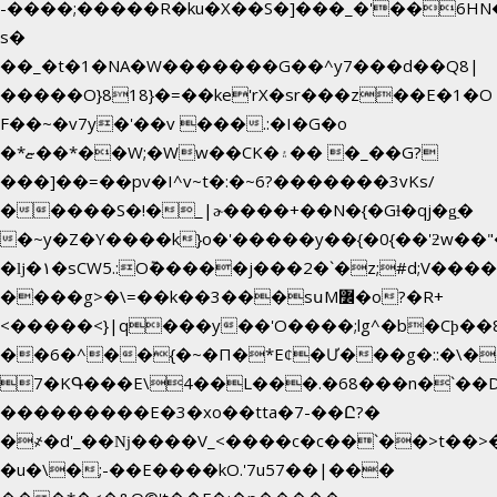
-����;�����R�ku�X��S�]���_�'��6HN
s�
��_�t�1�NA�W�������G��^y7���d��Q8|
�����O}818}�=��ke'rX�sr���z��E�1�O
F��~�v7y�'��v ���.:�I�G�o
�*ޏ��*��W;�Ww��CK�۽�� �_��G?
���]��=��pv�I^v~t�:�~6?�������3vΚs/
�����S�!�_|ɚ����+��N�{�Gɫ�qj�g͖�
�~y�Z�Y����k}o�'�����y��{�0{��'ƻw��"��ɷ���]7x��w�b�N��
�ǉ�۱�sCW5.:O݉�����j���2�`�z;#d;V����
����g>�\=��k��3���sսM߼�o?�R+
<�����<}|q���y��'O����;lg^�b�Cϸ�
��6�^��{�~�Π�*Eȼ�
Ư���g�::�\�
7�KԳ���E\4��L���.�68���n�`��
���������E�3�xo��tta�7-��Ը?�
�
҂�d'_��ǋ����V_<����c�c��`��>t��>
�u�\�;-��E����kO.'7u57��|���