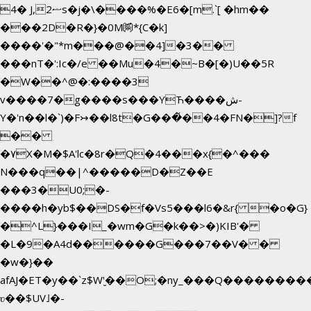
4� J,ޟ2s�j�\����%�E6�[m.`[ �hm��
���2D�R�}�0M㉀*{C�k]
��
��'�"*m���@��4]�3��
���nT�':Ic�/e ��Mu�4�~B�[�)U��5R
�W��^@�:����3
v����7�g����s���YЋ����ش-
Y�'n��l�`)�F↣��l8t�G���͑��4�FN�]?f
��
�۷X�M�$A'lc�8r�Q�4���x{�^���
N���q��|^�����D�Z��E
���3�U0;�-
����h�yb$��DS�f�Vs5���l6�&r{ �o�G}
�^L}���I_�wm�G�k��>�)KIB'�
�L�9�A4d������G���7��V� �
�w�}��
afAJ�ET�y��`z$W'̮��O;�ny_���Q������
ʋ��$UV˩�-