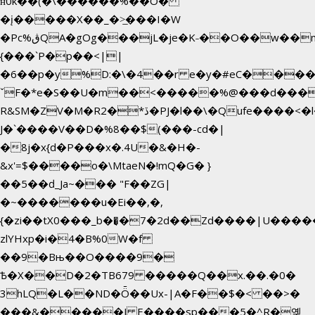
ʜ0k��(�\������%��O�
�į�����X��_�>̲���I�W
�Pc%ڨQA�gOg���jL�je�K˗��O��w��m��)��_��Rߊu>
{���`P�p��<||
�6��p�y%D:�\�4��r e�y�#eC����
ˇF�*e�S��U�m��<�����%@���d���
R&SM�ZV�M�R2�*ڏ�PJ�l��\�Qufe����<�l���
J�`����V��D�%8��$(���-cd�|
�8j�x{d�P���x�.4U�&�H�-
&x'=$����o�\MtaeN�!mQ�G� }
��5��ԁ_Ja~��� "F��ZG|
�~�������u�Ei��,�,
{�zi��tX0���_b��̘�7�2d��Zd����|U����
zlYHxp�i�4�B%0W�f
��9�Bњ��O����9�
Ѣ�X��D�2�TB679 �����Q��x.��.�0�
3hLQ�L��ND�Ȫ��Ux-|A�F��$�< ��>�
���&�����J E����sp���5�^R�옞