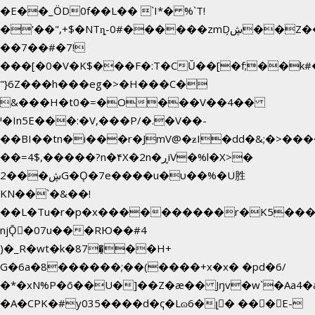
�E��_ӦD0f��L�� `I*� %`T!
�'��",+$�NTȵ-0#������zmDڜ̦�
�Z�
��7��#�7!
���[�0�V�K$���F�:T�CŬ��[�f;��k
"}6Z���h���eg�>�H���C�
&���H�t0�=�O���V��4��
י�In5E���:�V,���P/�.�V��-
��BI��tn�i���r�JmV@�ƶI�dd�&;�>���
��=4$,�����?n�۴X�2n�ڕiV�%l�X>�
2���ڜG�Ǫ�7e����u�υ��%�U胜
KN��
`�&��!
��L�Tu�r�p�x����������r�K5����
njǬ�07u���RЮ��#4
)�_R�wt�k�87�̠��H+
G�6a�8������;��(����+x�x� �pd�6/
�*�xN%P�ō��U�]��Z�æ�� Jŋv�w`�Aa4�a
�A�CPK�#y035����d�ҁ�Lɷ6�լ� ���E-