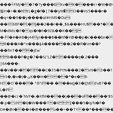
���ۜ=FMy̌��7�7y���БKv�K����r>�W�@�
둽H�>�;�hrL�g�f�|7��!yM�̊O��Vs5���r�
�q<��9��y����at#HMS�Dui
��I6BF�;�j��2��r��_$&���HU$��*�
M�dMIc�F�qs�!�h�9Z&��K��}
�˗�#�#B�j44yI���$��hf�Y@��p�c���bn�
̟R���A�^n���ɸ.k������2��R�\m��?
��fmT�� �jԐw`
6���F�g�7��S("LZ�����ę�.2���
|6A���-
��V��\����C�35�Pt%���2� vN�3��1�
rS�,�x�(�.نK��m�1��*�e�B-
H�O`���� ^B^i�� ���м{j�3�([MdݍB7��
L�Pl
��@�c:r�`NVF�˪�XfM����)���ol����'$
� p� ch�l{�W���T�X [���5�q/N�F�
D#�@I���4�@��� u��=��TY��*�����