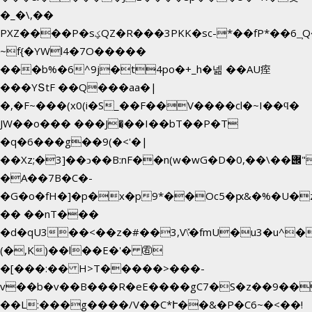
�_�\,��
PXZ����P�sؼQZ�R���3PKK�sc-*��fP*��6_̦Q���H�hl��a��j��dӤ�ܥ�Ք�7�)S�_3y��@�n-
~f{�YWl4�7O�����
���b%�6^9j�t4po�+_h�넮 ��AU痓
���YՏtF ��Q���aa�|
�,�F~���(x0(i�S_��F��V����cl�~I��ϥ�
JW��o��� ���J�̖��I��bT��P�T
�q�6���g��9(�<'�|
��Xz;�3]��ͻ��B:nF��n(w�wG�D�݌��\��,0"�
�A��7B�C�-
�G�o�fH�]�p�x�p9*��Oc5�ԗ&�%�U�
�� ��nT���
�d�qU3��<��z�#��3,V\̽�fmU�u3�u^�
(�,K)��l��E�'� ㊨
�[���:�� H>T�����>���-
v��b�v��B���R�eE����gC7�S�z��9��
��L:���g����/V��C*Ւ��&�P�C6~�
<��!