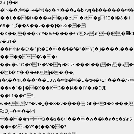
zBI}��!
�lN��7�~4�i�x����2�b'\w[�k������
�i�L���i<���4u�p�eL �kb�g ]E�ǁ�&�1
6$�-"ڰ��&��z���]�kvX� �
�K��J���km*�%+����+m8vut`~�f�޶CF
/�B1�
��!hM�E\�^jR�E���$�f�"�Y[�;J����,���
���ֲ��\��/
��n�s4O�GT\�V�*p�ᑕzӵ���I��)�q�u��
� ̀k�ϓ� ��eKj��:��,
(�\��hK���r��Ʉ3W�s��D�tM�>Ʃ1����/7
��v�"�|��X��KG��JA��tY�u�D兀
��L1��OS۔
w�ځM*�v�_��X�v����IGh�+$�G���]e�`�I�n��YzeU('Lr�2���l�Tnx��hm�B��,�,�E��_��ֲ
䩡Ơ˼=���
���4m8��s�8\"����w��k�a�e�s\nS~
��=�}.-�YS�)��{��?