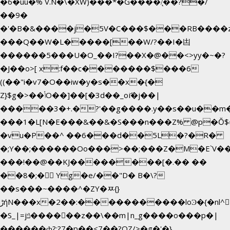
�6�uū�%`V.N�\�XW)���*�G����/̨��?�/
��9�
�'�B�&����j�5V�C���$���RB����
���Q��W�L�����[��W/?��I�凷
������5���U�O_��I?��X�@��<>yy�~�?
�J��o>[ x:f��c�������$���6
((��"i�v7�O��iw�y�s��x�{�
Z}$g�>��ݳO��]��[�3d��_oަi�j��|
�����3�+.�?'��g����.y��s��u��m
���1�L[N�E���&��&�S���n���Z% @p�Ŏ$
�vu�P��^ ��6���d��5L�?�R�
�;Y��;������Oo���>��;���Z�M�E`V
���!��@��KJ��������[�.�� ��
��8�;�򜸥 Yg�e/��"D�
B�
\?
��s���~����^�ZY�ﾹ{}
����������loϿ�{�nl^<�گ;��#�c��s.^^~�qF��w[k�ߜ�
ڑήN���x�2��:�
�S_|=jݿ������z��\��m|n_g����o���p�|
������ȸ?:?7�p��<7��?OZ/>�g�'�}