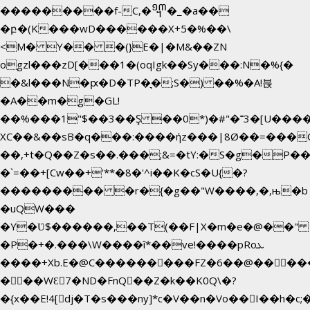
���������f-C,�᧭�_�a��
�բ�(K���wD������X+5�%��\
<M� Y�� �(}E�|�M&��ZN
ogzl���zD[���1�(oqIgk��Sy���:N�%{�
�&l���N�ԗ�D�TP�͉�;S�) ��%�A!븑
�A��m�g�GL!
��%���1"$��3��Ş ��0*)�#"�˭3�[U���
XC��&��sB�q���:����ήz���|8Ø��=���
��,+t�Q��Z�s��.���;&=�tY:�S�g�P��
�`=��+[Cw��+'**�8�'^i��K�cS�U{�?
��������� �r�{�g��"W����,�,њ�b
�uQW���
�Y�Ʋ$������,��T(��F|X�m�e�@��" 
�P�+�.���\W����î*��ve!����pRoܥ
����+Xb.E�@C���������FZ�6��@�����E
���WƐ7�ND�FnQ��Z�k��K0Q\�?