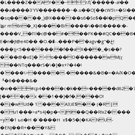
�L����Z��AY��~ rԮ`�����-a!��
��a����3'YѴ�������~�˖u��O[��cW5\=�SI���`
�sq�����_}@X���t��s6�So$��l�pQ�
놀r m'6n�_X}�i���B/����\��i8����:�-
����V_�l1l�c@��#�f��FK��#QC���B
E�n�J!@e40�� �O.��̍-˕���P�'�agv�g"�ځ!
���)j<5������;�f��aX���_�s��?
���@�xE]� <o���O�֙�����wM(ɀ
��NTq���rS�\�]�x+?�4�!
�`���\>�����˴�����&�B�=�As͒K�O�
ᅢ�6����&�
�w��#cp4����c�k��=�����d62�
[���j�x ��1��]�f�,���O!
�{�wUd� 1 ���A3;iE$�� (�R |
�u1���>a*s4J�p�<Ji��Q��R!xZ�!���
=y�1 ьo�H �`����H x$�5�(�KANU-
�ENJ��R+���Y&