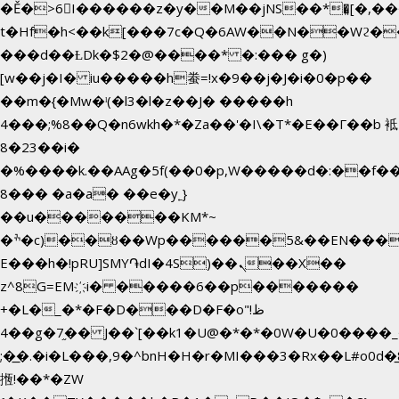
�Ě�>6򁊔I������z�y��M��jNS��*�͈[�,
t�Hf�h<��k[���7c�Q�6AW��N��Wϩ
���d��ȽDk�$2�@����* �:��� g�)
[w��j�I� iu�����h䖭=!x�9��j�J�i�0�p��
��m�{�Mw�ˡ(�l3�l�z��J� �����h
4���;%8��Q�n6wkh�*�Za��'�I\�Τ*�E��Γ��b 袛
8�23��i�
�%����k.��AAg�5f(��0�p,W�����d�:��f
8��� �a�a� ��e�y˿}
��u�������KM*~
�ׯ�c)��ȣ��Wp������5&��EN����*�&&6F��Le��~�P�άv����ui?
E���h�!pRU]SMY֏dI�4S)��ܢ��X��
z^8G=EM҉i� �����6��p�������
+�L�_�*�F�D���D�F�o"ظ!
�4�g�7֦�� J��`[��k1�U@�*�*�0W�U�0����_������äp�)2>�`@n����5DW˃��
;�͟�.�i�L���,9�^bnH�H�r�MI���3�Rx��L#o0d�̲8
揯!��*�ZW