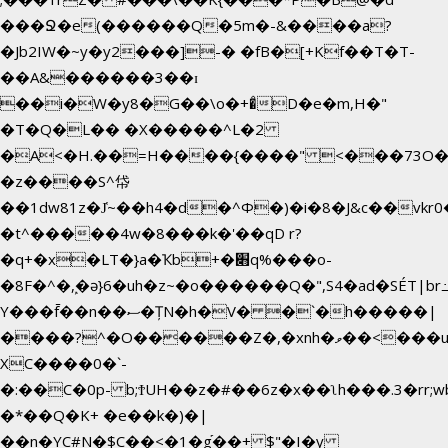
���Ջ�e(������Q�5m�-&����a?
�Jb2IW�~y�y2���]-� �fB�[+Kf��T�T-
��A&������3��ɪ
��i�W�y8�G��\o�+�̊D�e�m,H�"
�T�Q�L�� �X�����^L�2
�A<�H.��=H����{����" <���73O�<
�z����S^帒
��1dw81z�J̔~��h4�d�
^Φ�)�i�8�J&c��vk
�t^�����4w�8���k�'��qD r?
�q+�x�LT�}a�Ҡb+�׋q%���o-
�8F�^�ܾ,�ә}6�uh�z~�o������Q�",S4�ad�SÉT|b
Y���f̄��n��ސ�ȚN�h�V� �`�h�����|
����?^�O������Z�,�xnh�ވ��<���u4Ɠ��+�
XC����0�`-
�:��C�0p- b;ϮUH��z�#��6z�x��ʅh���.3�rr
�*��Q�K+ �e��k�)�|
��n�YC#N�$C��<�1�g֡��+ $"�I�y