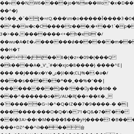
��н��N;W6����jo�%w��Wo"�x�D��
��^�}
�5��
_�ˇ�[�=rQ.���\m�o�����Ǐ����ꗿ�0
�^��w�c�C����z���;�+��1`�p�
3�>��,�������<+�h�x0`�/
��wu�A�E�ޥ������ǿ������m��d�C��9��e�D��1�2�/
��H�T
�)�+�J{��8�{�z=�09�{���Q
�k����A�_V'_`#�!�xjo�8����} ����^E|
��� ��J���x�Y�ݜ�}I�i�;CL}%�.�a�/
����s�����*��_��%�"��|
���������)��?��򥞾y���M� �
���^������o�;/AU�R[��×��K�._
�`�����G~I�^�Q�IZ��7�9����-� �|
�������:���O�Q�\�71�Q&�7�`��
��l�3A>��r�M����$���yҢ����1�B���
���+DZ^��^Ə����슝