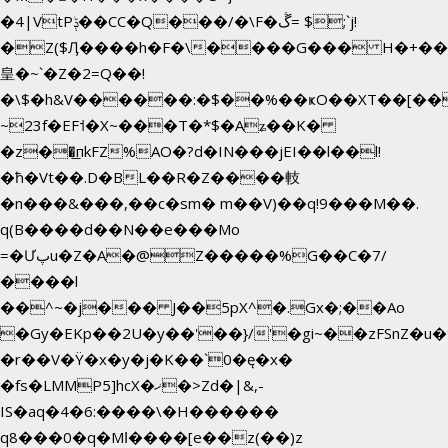
�4|VtPݙ��CC�Q���/�\F�ڴ= $;`j!
�Z($Ӆ����h�F�\����G��� H�+��
皇�~`�Z�2=Q��!
�\$�h&V������:�$��%��ҝO��XT��[��
~23f�EF˦�X~���T�*$�Aʑ��K�
�z��͟пkFZ%AO�?d�IN���jEI��l��l!
�ħ�Vt��.D�BL��R�Z����䡋
�n���&���,��c�sm� m��V)��q!9���M��.
q(B����d��N��e���Mo
=�Ưپu�Z�A�@Z�����%G��C�7/
����l
��^~�j��� J��5pX^�.Gx�;��Ao
�Gy�EKp��2U�y��'��}/'�gi~��zFSnZ�u�t
�r��V�Ÿ�x�y�j�K��`0�ę�x�
�fs�LMMP5]hcX�ޚ�>Zd�|&,-
IS�aq�4�6:����\�H������
q8���0�q�Mߊ����[e��z(��)z