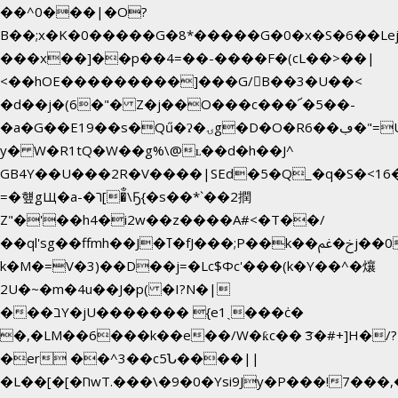
��^0���|�O?
B��;x�K�0�����G�8*�����G�0�x�S�6��Le
���x��]��p��4=��-����F�(cL��>��|
<��hOE���������]���G/B��3�U��<
�d��j�(6�"� Z�j��O���c���՜�5��-
�a�G��E19��s�Qű�ʔ�ۍg�D�O�Rڢ��6�"=Uh����
y� W�R1tQ�W��g%\@ʟ��d�h��J^
GB4Y��U���2R�V����|SEd�5�Q_�q�S�<16�
=�헆gЩ�a-�ר[�̐\Ҕ{�s��*`��2撋
Z"�'��h4�i2w��z����A#<�T��/
��ql'sg��ffmh��J�ߠ�fJ���;P��k��خ�ﰬj��0��E8��6G���գN9?
k�M�=V�3)��D��j=�Lc$Φc'���(k�Y��^�爙
2U�~�m�4u��J�p( �I?N�|
���בY�jU������� {e1ˏ���ċ�
�,�LM��6���k��e��/W�ƙc�� ͞3�#+]H�/?
�er ��^3��c5Ն����||
�L��[�[�חwT.���\�9�0�Ysi9Jy�P���!7���,�>�P�z�k��-