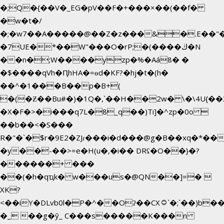
�;Q�{��V�_EG�pV��F�+���×��(��f�
�w�t�/
�;�w7��A�����@��Z�z���&�.E��"
�7UE�*��W"���O�rP;�(����ڬ�N
��n�;W����yzp�%�Aá8� �
�$����qVh�ԤhHA�=ɵd�KF?�hj�t�(h�
��^�1���B��p�B+(
�(�Ƶ��Bu#�)�1Q�,`��H��2w� \�\4U{��
�X�F�>�i���q7L�8_q��)Ti]�^zp�0o 
��b��<�S���
R�"�`�$r�9E2�ZJɾ���i�d���@g�B��xq�*
�y��-��>=e�H(u�,�i�� DRʢ�O��}�?
������+ ���
��(�h�qҵk� w���us�@QN��]=� 
XK?
<��iY�DLvb0l�P�^��Oʔ��CX۝`�;`��)b���'�p�&v5(�
�_ ��g�ӯ_ C���s�����K���n