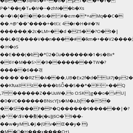
�@��3@wS�=~�B�ۊµ1�f�+�Y�
P�^��ҕ�Tە�iV�~�zhN��b�Xs
�>�\�[���6ʋ�i #�e:m�*+aMq��C�
��.+@"��"����+�tϾc 4�r�H�#�'N
������;�2c�LM=��d �Z5��?O�t�|
��L�0[����V��n����#�lkm�+��V2����;
�:H�oSۤ
��E���(�bJ�*2�u������i�1�s�Bx*
�6Y�M��S>�9��������TW�?
�����6��겪
��:��`��RZ'�A���,UB�Ex2f�d�֠Ui7J�p
��KԽa3 z����bSȬ��S��*�!+��Q
,7������Z��UuW�,o O:SK)g��o� vU|
�0�VC������BNscY[s�M�a,b[��5�
��S���F�P�Q������ϥ������|�?
j�^�\$V��刜�{�u]{6O�`9��-
��w�yML�J.�(טv�Œ��y� }
�M��H���x����O+}