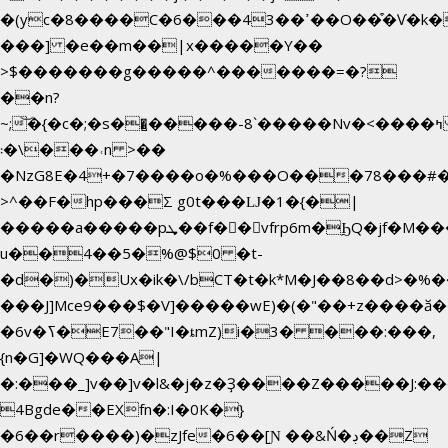
�(yc�8����C�6���43��ߴ��O��͒�Ѵ�k��OEX�2�,�)�t��@���aw����;�׷o�_��2�sy��.�=W�n��߃�{4��ߑ��i�8V6v4W�9��s���g�
���] �e��m��|x�����Y��
>$�������g�����^�������=�?
��n?
~;͝�{�c�;�s��̺�����-8`�����Nvߤ����>�
��\�܃�˓n >��
�NzG8E�4+�7����o�%���O���78���#
>^��F�hp���Σ g0t���Ǉ�1�{�|
�����a�����pܜ��f��vfrp6m�ϦQ�jf�M����J:�x��-?
u��4��5�%@$0 �t-
�d�)�Ux�ik�\/bCΤ�t�k*M�J��8��d>�%��
���J]Mce9���$�V]�����wE)�(�"��+z����ӑ��
�6v�ߖ�E7��"I�ȶmZ)i�3� ���:���,
{n�G]�WQ���A|
�:���_]v��]v�l&�j�z�Ҙ����Z�����J:�
4Bgde��EXfn�:I�0K�}
�6��r����)�zJfe�6��[Ɲ ��&Ń�ڊ��Z