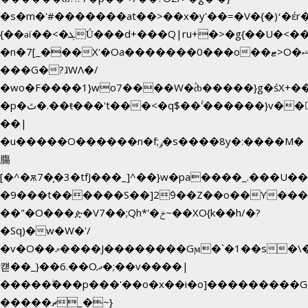
�s�m�'#�������at��>��x�y'��=�V�{�)ʻ�έr
{��ǝï��<�ܓǗ���d+���Q|ru+�>�g{��U�<�������x���U��?
�n�7[_���X'�Oa�������0���o��ޓ>O�ޝ�>
���G�?גּWΛ�/
�wo�F����1}wo7����W�۫ȸ�����}g�śX+
�p�ٿ�.��ŧ���'t���<�q$��۫'������}v����ݚ�F��{����:l��ɞ�N����~�>|
��|
�u�����O������n�f;ݛ�s����8y�:����M�
膓
[�^�ѫ7�͕�3�tfJ���_]^��}w�pa����_.���U�
�9���t������S��]2ܰ9��Z��o��Y����
��"�O���ዽ�V7��;Qh*'�ݗ~��XO{k��h/�?
�Sq)�w�W�'/
�v�O��މ����J��������Gϻ�`�1��s�\����'�I���ݭE��~%��;]���M|szvѺ5
컏��_}��6.��Oދ�;��v����|
�����ۖ���p���'��o�x��i�o]���������G
�����ޗ_�~}