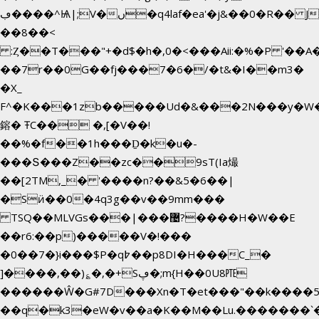
ڢ����^Ѩ|;V�ں�q4laf�ea'�j&��0�R�� J0O
��8��<
:Ȥ��T���"+�d$�h�,0�<�
��Aii:�%�P '�
��7r��0G��fj���7�6�/�t&�I��m3�
�X_
F^�K���1zb�����Ud�&���2N���y�W�
鎔� ŦC�� �,[�V��!
��%�f��1h���Ḏ�k�u�-
���Տ���Z��zc��9sT(Ia熶
��[2TM,_� '����n?��&5�6��|
�Sӥ��0�4q3g��v��9mm���
TSQ��MLVGs���|���޴?����H�W��E
��r6:��p)�����V�!���
�0��7�}i���$P�q߈��p8DI�H���C_�
]����,��)؏�,�+Sڥ�;m{H��0U8㉐
������Ŵ�G#7D���Xn�T�et���"��k����5KZ
��q�k3�eW�v��a�K��M��Lu.�������`�