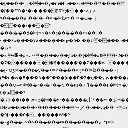
�[����\_|��v�y�m�hu��xc��� ��}��
�[��E`D�/�k�:���]}RΎƫ��'�cv_ݜ}
��˝#�����۷O � �O�_|
��=�
����\���?
���i���d�>�>�(��������|�:
<��Zo����Ϋ#������qv�6�t��U����a��i�
�z}
�ӹv׸�p~#؝7�֭���x��go�;�{��#&�/2���j���pO����/^�<�>ޝx7O�"\%�����cKy{���N������/
�7��������$�������Z���ws���.�<
�[/IOƷ���s�y��+^����)#�:σ����~|
(F�o�w�B���Ʌ��"���{u��P�Z�ީq��yqy����ܙ��=��x���>����+�}
���Qޝ��?�}i�+��N,��us�7 ߟ����F��/
Ļ�ɽu��?
�܄Y0:��I��;w;;���������ڵ^$�͏��@�����֡�t��v�_�:G���i;GWR�n4�gO������?
D�w��p���~�4������^~ɮ^ܺ;�k��yq��"~ O?
�9Jz���0�_ �����Wi�?
�~g���=>�>��������������S|*}>