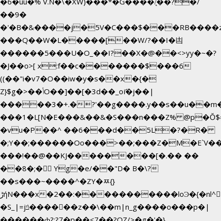
�6�uū�%`V.N�\�XW)���*�G����/̨��?�/
��9�
�'�B�&����j�5V�C���$���RB����
���Q��W�L�����[��W/?��I�凷
������5���U�O_��I?��X�@��<>yy�~�?
�J��o>[ x:f��c�������$���6
((��"i�v7�O��iw�y�s��x�{�
Z}$g�>��ݳO��]��[�3d��_oަi�j��|
�����3�+.�?'��g����.y��s��u��m
���1�L[N�E���&��&�S���n���Z% @p�Ŏ$
�vu�P��^ ��6���d��5L�?�R�
�;Y��;������Oo���>��;���Z�M�E`V
���!��@��KJ��������[�.�� ��
��8�;�򜸥 Yg�e/��"D�
B�
\?
��s���~����^�ZY�ﾹ{}
����������loϿ�{�nl^<�گ;��#�c��s.^^~�qF��w[k�ߜ�
ڑήN���x�2��:�
�S_|=jݿ������z��\��m|n_g����o���p�|
������ȸ?:?7�p��<7��?OZ/>�g�'�}