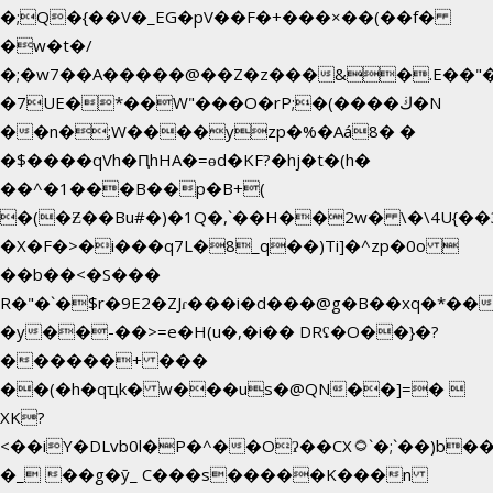
�;Q�{��V�_EG�pV��F�+���×��(��f�
�w�t�/
�;�w7��A�����@��Z�z���&�.E��"
�7UE�*��W"���O�rP;�(����ڬ�N
��n�;W����yzp�%�Aá8� �
�$����qVh�ԤhHA�=ɵd�KF?�hj�t�(h�
��^�1���B��p�B+(
�(�Ƶ��Bu#�)�1Q�,`��H��2w� \�\4U{��
�X�F�>�i���q7L�8_q��)Ti]�^zp�0o 
��b��<�S���
R�"�`�$r�9E2�ZJɾ���i�d���@g�B��xq�*
�y��-��>=e�H(u�,�i�� DRʢ�O��}�?
������+ ���
��(�h�qҵk� w���us�@QN��]=� 
XK?
<��iY�DLvb0l�P�^��Oʔ��CX۝`�;`��)b���'�p�&v5(�
�_ ��g�ӯ_ C���s�����K���n