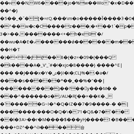
��н��N;W6����jo�%w��Wo"�x�D��
��^�}
�5��
_�ˇ�[�=rQ.���\m�o�����Ǐ����ꗿ�0
�^��w�c�C����z���;�+��1`�p�
3�>��,�������<+�h�x0`�/
��wu�A�E�ޥ������ǿ������m��d�C��9��e�D��1�2�/
��H�T
�)�+�J{��8�{�z=�09�{���Q
�k����A�_V'_`#�!�xjo�8����} ����^E|
��� ��J���x�Y�ݜ�}I�i�;CL}%�.�a�/
����s�����*��_��%�"��|
���������)��?��򥞾y���M� �
���^������o�;/AU�R[��×��K�._
�`�����G~I�^�Q�IZ��7�9����-� �|
�������:���O�Q�\�71�Q&�7�`��
��l�3A>��r�M����$���yҢ����1�B���
���+DZ^��^Ə����슝