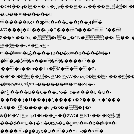
�OƟ��q�l�H�ԋ�g'y����ov����o�h
�.O��������u
�����Ko>�sp:�v��3��)��}H�
&݉}2���j�XL���ݡ�Ƈ���O@��Ɵ~'��
8��%��Du,`��n�؃�CN�(��n��ւ���B�9��
�)��wP�a~
���Lܞ����aט�B�x�p�����+
��S�Ӟ�v��=��������
.���a��m��:Lx�C����2}
��"�]����v \B/yW�z)xȿС��<����
�Ӥw
Xy~������� �P4�^
�rځ'����B��C���3%�Fc�@���E'�U�-
�'�B��:)�H���}�`,����+�2���,;b,�`���-
A.$��ہ(����[�ey�S���|�?
&�M�V|sTp1�b��_~��2WGEȐ1\�� �Kc쩇
���d�D�T�N�0t5A�B�}J?��b�n�!
����}�g�8yx�O�i�3�^?_ޣ;��<�