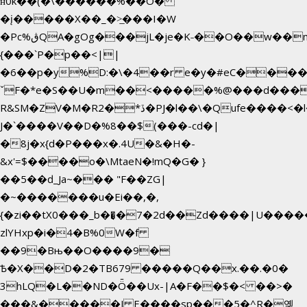
ʜ0k��(�\������%��O�
�į�����X��_�>̲���I�W
�Pc%ڨQA�gOg���jL�je�K˗��O��w��m��)��_��Rߊu>
{���`P�p��<||
�6��p�y%D:�\�4��r e�y�#eC����
ˇF�*e�S��U�m��<�����%@���d���
R&SM�ZV�M�R2�*ڏ�PJ�l��\�Qufe����<�l���
J�`����V��D�%8��$(���-cd�|
�8j�x{d�P���x�.4U�&�H�-
&x'=$����o�\MtaeN�!mQ�G� }
��5��ԁ_Ja~��� "F��ZG|
�~�������u�Ei��,�,
{�zi��tX0���_b��̘�7�2d��Zd����|U����
zlYHxp�i�4�B%0W�f
��9�Bњ��O����9�
Ѣ�X��D�2�TB679 �����Q��x.��.�0�
3hLQ�L��ND�Ȫ��Ux-|A�F��$�< ��>�
���&�����J E����sp���5�^R�옞