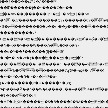
(��7��O��s@#�/:�)��
���ͧ՛������j��~����C�i~��
��oW��{������Fp?�O�7oI|��6=|
�N_�ݚV�����^��;���QSY������09�/nV{���o_�+�����k��.�/>�N�����N�jO���^�]
<8�w�������0�o��/_��y�^�͝�x��.����7��hg�
���������v?
G��.o�M���;��������y=ӛ`�=ݳ�7�ڳ�
�N�=;��>���W���ڽ�E�S�K�{s}
��e�Y��F���,C��{Ƞ��䣉
�Ƿ�=�+s�W�ȿ��@����r�]@�`?
��B��)�@��~�����"~�����=>K�x�
��/'b�X*?�����%l�7q'@�~aȘ?�=A��}
���z�R�!z�;x�k?�ؑօ=
(�Z�������}r�U�����z.�(zg
'Aj^��&�Ҋ��^��W�L��
��5��=��1<�FK�@
�͂3�ȏ�#l'�T�㺫
�HT�aXK������S�B����ū�9A���E�t�
��"�)T�������J��������Y\Q�ִ�1n