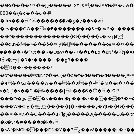
��S����z��Jݧ�����=xz|sܼ{��Źd��Gw�����n~
𳏮 ��{�o���&�쮸
�󧽑m���^�������̺z�g�y��š�}
�ev���OO��o�F�������u�3~�tw&�=��
��?��������������G�����x�~x\߽]ߝ
��xտ�:�>���ӧ�ܷ�Ӈ�������ο8���I�2
#����<�^\%��N�O&W��77��E�E6J�έN*�
㫝s�;=y|�9�r����I+��gB����-
�D��z������/
�o"�����cur2iz��G{��b�t�d��m�d����]�h~8�
�4��G3����W�����3i�ܼ�=�M��i�<��&_>
v�[;ݤ�s��D �v����|h���ŝ�Ѽ��zלt?
���O�ێa��K���q�p��l�>:�����3�~��}
���W�O;g'�g�����{�~����y�YJb��U���
���/.��O����ū7`lg{�����3{�����ﭓ��ltr
�x�vr�#����;�k�/
�<&`�MGh����DN�Y��7g��W�����s�e�