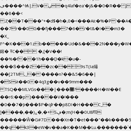
ڢ����^Ѩ|;V�ں�q4laf�ea'�j&��0�R�� J0O
��8��<
:Ȥ��T���"+�d$�h�,0�<�
��Aii:�%�P '�
��7r��0G��fj���7�6�/�t&�I��m3�
�X_
F^�K���1zb�����Ud�&���2N���y�W�
鎔� ŦC�� �,[�V��!
��%�f��1h���Ḏ�k�u�-
���Տ���Z��zc��9sT(Ia熶
��[2TM,_� '����n?��&5�6��|
�Sӥ��0�4q3g��v��9mm���
TSQ��MLVGs���|���޴?����H�W��E
��r6:��p)�����V�!���
�0��7�}i���$P�q߈��p8DI�H���C_�
]����,��)؏�,�+Sڥ�;m{H��0U8㉐
������Ŵ�G#7D���Xn�T�et���"��k����5KZ
��q�k3�eW�v��a�K��M��Lu.�������`�