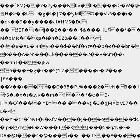
���ۜ=FMy̌��7�7y���БKv�K����r>�W�@�
둽H�>�;�hrL�g�f�|7��!yM�̊O��Vs5���r�
�q<��9��y����at#HMS�Dui
��I6BF�;�j��2��r��_$&���HU$��*�
M�dMIc�F�qs�!�h�9Z&��K��}
�˗�#�#B�j44yI���$��hf�Y@��p�c���bn�
̟R���A�^n���ɸ.k������2��R�\m��?
��fmT�� �jԐw`
6���F�g�7��S("LZ�����ę�.2���
|6A���-
��V��\����C�35�Pt%���2� vN�3��1�
rS�,�x�(�.نK��m�1��*�e�B-
H�O`���� ^B^i�� ���м{j�3�([MdݍB7��
L�Pl
��@�c:r�`NVF�˪�XfM����)���ol����'$
� p� ch�l{�W���T�X [���5�q/N�F�
D#�@I���4�@��� u��=��TY��*�����