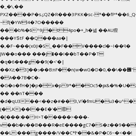
�_�\,��
PXZ����P�sؼQZ�R���3PKK�sc-*��fP*��6_̦Q���H�hl��a��j��dӤ�ܥ�Ք�7�)S�_3y��@�n-
~f{�YWl4�7O�����
���b%�6^9j�t4po�+_h�넮 ��AU痓
���YՏtF ��Q���aa�|
�,�F~���(x0(i�S_��F��V����cl�~I��ϥ�
JW��o��� ���J�̖��I��bT��P�T
�q�6���g��9(�<'�|
��Xz;�3]��ͻ��B:nF��n(w�wG�D�݌��\��,0"�
�A��7B�C�-
�G�o�fH�]�p�x�p9*��Oc5�ԗ&�%�U�
�� ��nT���
�d�qU3��<��z�#��3,V\̽�fmU�u3�u^�
(�,K)��l��E�'� ㊨
�[���:�� H>T�����>���-
v��b�v��B���R�eE����gC7�S�z��9��
��L:���g����/V��C*Ւ��&�P�C6~�
<��!