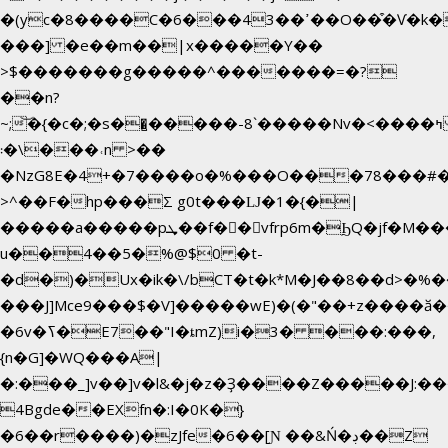
�(yc�8����C�6���43��ߴ��O��͒�Ѵ�k��OEX�2�,�)�t��@���aw����;�׷o�_��2�sy��.�=W�n��߃�{4��ߑ��i�8V6v4W�9��s���g�
���] �e��m��|x�����Y��
>$�������g�����^�������=�?
��n?
~;͝�{�c�;�s��̺�����-8`�����Nvߤ����>�
��\�܃�˓n >��
�NzG8E�4+�7����o�%���O���78���#
>^��F�hp���Σ g0t���Ǉ�1�{�|
�����a�����pܜ��f��vfrp6m�ϦQ�jf�M����J:�x��-?
u��4��5�%@$0 �t-
�d�)�Ux�ik�\/bCΤ�t�k*M�J��8��d>�%��
���J]Mce9���$�V]�����wE)�(�"��+z����ӑ��
�6v�ߖ�E7��"I�ȶmZ)i�3� ���:���,
{n�G]�WQ���A|
�:���_]v��]v�l&�j�z�Ҙ����Z�����J:�
4Bgde��EXfn�:I�0K�}
�6��r����)�zJfe�6��[Ɲ ��&Ń�ڊ��Z