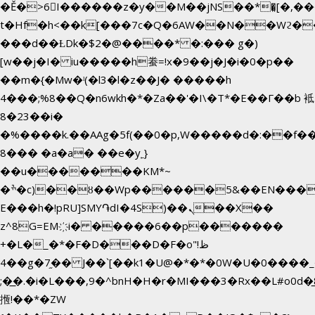
�Ě�>6򁊔I������z�y��M��jNS��*�͈[�,
t�Hf�h<��k[���7c�Q�6AW��N��Wϩ
���d��ȽDk�$2�@����* �:��� g�)
[w��j�I� iu�����h䖭=!x�9��j�J�i�0�p��
��m�{�Mw�ˡ(�l3�l�z��J� �����h
4���;%8��Q�n6wkh�*�Za��'�I\�Τ*�E��Γ��b 袛
8�23��i�
�%����k.��AAg�5f(��0�p,W�����d�:��f
8��� �a�a� ��e�y˿}
��u�������KM*~
�ׯ�c)��ȣ��Wp������5&��EN����*�&&6F��Le��~�P�άv����ui?
E���h�!pRU]SMY֏dI�4S)��ܢ��X��
z^8G=EM҉i� �����6��p�������
+�L�_�*�F�D���D�F�o"ظ!
�4�g�7֦�� J��`[��k1�U@�*�*�0W�U�0����_������äp�)2>�`@n����5DW˃��
;�͟�.�i�L���,9�^bnH�H�r�MI���3�Rx��L#o0d�̲8
揯!��*�ZW