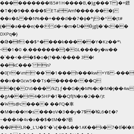
����������!85#1H����B,�}g���T }�+鏢
�T�J�9��.���$ ETaAmf����.���}
��x�& ��N%��+���d��7�ɸ�*jI�
^�(t#
{
��a���e(��: d�<�m�ٚU�ӪjglJ�'�c��
DXPq�}
�Թ�lf:��$^����k�����Y�Kz��*\
<�1�0 �.�������}�GL����y�w��
�`��<�4�$�o�(?��/���� 3�!
��kC���` n?
�0[Y�\m'��`�1���hۛ���kw+Y8 -������
��x��Gcw5��Ts������r��Q
�i[�O\6��� /kZ).ƒ��G�j�M%�c�!M�J��
�gA��r4�5HP�1߱��Qf{N�x�2��/)t
�Ԝs@c���� ��FQ�車
�M�n��H�s���oV�3��y�7$�ⶴL6�E�?
~���4�4v�x��$�tM��?枥
��йLR�_L'U�$"�`v[��&��1AҜ��k�7�B֓�l�