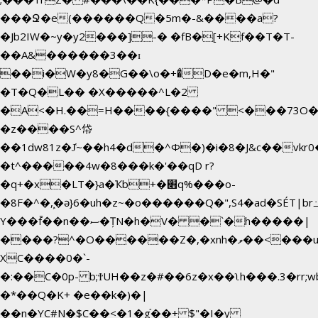
���Ջ�e(������Q�5m�-&����a?
�Jb2IW�~y�y2���]-� �fB�[+Kf��T�T-
��A&������3��ɪ
��i�W�y8�G��\o�+�̊D�e�m,H�"
�T�Q�L�� �X�����^L�2
�A<�H.��=H����{����" <���73O�<
�z����S^帒
��1dw81z�J̔~��h4�d�
^Φ�)�i�8�J&c��vk
�t^�����4w�8���k�'��qD r?
�q+�x�LT�}a�Ҡb+�׋q%���o-
�8F�^�ܾ,�ә}6�uh�z~�o������Q�",S4�ad�SÉT|b
Y���f̄��n��ސ�ȚN�h�V� �`�h�����|
����?^�O������Z�,�xnh�ވ��<���u4Ɠ��+�
XC����0�`-
�:��C�0p- b;ϮUH��z�#��6z�x��ʅh���.3�rr
�*��Q�K+ �e��k�)�|
��n�YC#N�$C��<�1�g֡��+ $"�I�y