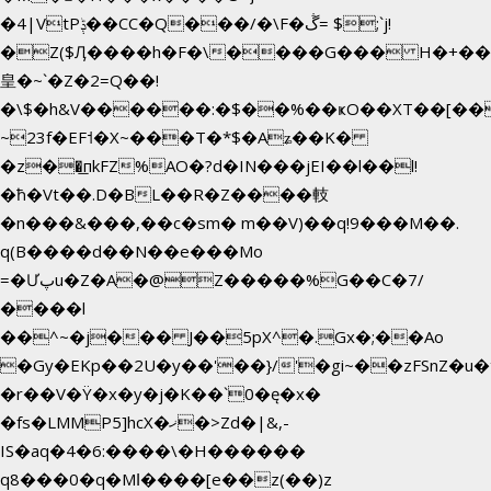
�4|VtPݙ��CC�Q���/�\F�ڴ= $;`j!
�Z($Ӆ����h�F�\����G��� H�+��
皇�~`�Z�2=Q��!
�\$�h&V������:�$��%��ҝO��XT��[��
~23f�EF˦�X~���T�*$�Aʑ��K�
�z��͟пkFZ%AO�?d�IN���jEI��l��l!
�ħ�Vt��.D�BL��R�Z����䡋
�n���&���,��c�sm� m��V)��q!9���M��.
q(B����d��N��e���Mo
=�Ưپu�Z�A�@Z�����%G��C�7/
����l
��^~�j��� J��5pX^�.Gx�;��Ao
�Gy�EKp��2U�y��'��}/'�gi~��zFSnZ�u�t
�r��V�Ÿ�x�y�j�K��`0�ę�x�
�fs�LMMP5]hcX�ޚ�>Zd�|&,-
IS�aq�4�6:����\�H������
q8���0�q�Mߊ����[e��z(��)z