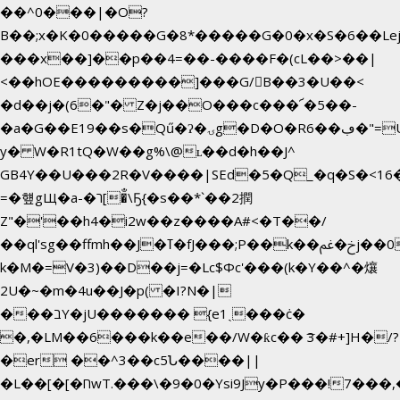
��^0���|�O?
B��;x�K�0�����G�8*�����G�0�x�S�6��Le
���x��]��p��4=��-����F�(cL��>��|
<��hOE���������]���G/B��3�U��<
�d��j�(6�"� Z�j��O���c���՜�5��-
�a�G��E19��s�Qű�ʔ�ۍg�D�O�Rڢ��6�"=Uh����
y� W�R1tQ�W��g%\@ʟ��d�h��J^
GB4Y��U���2R�V����|SEd�5�Q_�q�S�<16�
=�헆gЩ�a-�ר[�̐\Ҕ{�s��*`��2撋
Z"�'��h4�i2w��z����A#<�T��/
��ql'sg��ffmh��J�ߠ�fJ���;P��k��خ�ﰬj��0��E8��6G���գN9?
k�M�=V�3)��D��j=�Lc$Φc'���(k�Y��^�爙
2U�~�m�4u��J�p( �I?N�|
���בY�jU������� {e1ˏ���ċ�
�,�LM��6���k��e��/W�ƙc�� ͞3�#+]H�/?
�er ��^3��c5Ն����||
�L��[�[�חwT.���\�9�0�Ysi9Jy�P���!7���,�>�P�z�k��-