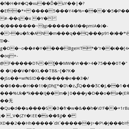
�f�H�#�Q�xu��Ď�uY��|�?
�Ef�*+ '����5���Y4�%=���'�5�P�
#-��q�x �Y�
�J�������~ɮp������M��pmIA�ɺ�-
�>�u�fc�AN�m���q��Q���p91�i��*
Ɗ�-
g�D�~o��#�Y����BgeHT*�"r��i��[4�
�oq+-
@F�����DЋ:�ީf��MW�Vr��>4�75���0T�"
� �\)��V�F�XL��TB&~[�?K�
�jSs��+wi%SID�� d�����e��3�/
��8��ʉ�H��1t�jDh([*�D\�zڲQ���ӠC�J,��1���eJ��U��j�\���&�6­
���%Uk�*k���Iȴ��m�|0���y�D��o�!a�(E
��无
�Qu�d��ҩ�󠬸���S�3�fr�w�&��h�\0'F��+1rBaj����O$ݓ�0�ڳ�����+���6_�CPB�ˁ>׋�DAR�1qU$���g�%T4�
;� _V�(ZY�!.EE�s��$jJ� �
XD��2��Hh�����`dX`������)>�P\�J���b