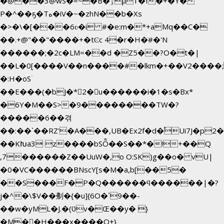
�@��3@wS�=~�B�ۊµ1�f�+�Y�
P�^��ҕ�Tە�iV�~�zhN��b�Xs
�>�\�[���6ʋ�i #�e:m�*+aMq��C�
��.+@"��"����+�tϾc 4�r�H�#�'N
������;�2c�LM=��d �Z5��?O�t�|
��L�0[����V��n����#�lkm�+��V2����;
�:H�oSۤ
��E���(�bJ�*2�u������i�1�s�Bx*
�6Y�M��S>�9��������TW�?
�����6��겪
��:��`��RZ'�A���,UB�Ex2f�d�֠Ui7J�p
��KԽa3 z����bSȬ��S��*�!+��Q
,7������Z��UuW�,o O:SK)g��o� vU|
�0�VC������BNscY[s�M�a,b[��5�
��S���F�P�Q������ϥ������|�?
j�^�\$V��刜�{�u]{6O�`9��-
��w�yML�J.�(טv�Œ��y� }
�M��H���x����O+}