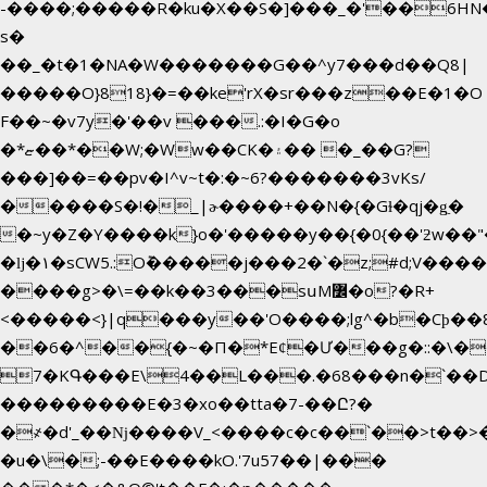
-����;�����R�ku�X��S�]���_�'��6HN
s�
��_�t�1�NA�W�������G��^y7���d��Q8|
�����O}818}�=��ke'rX�sr���z��E�1�O
F��~�v7y�'��v ���.:�I�G�o
�*ޏ��*��W;�Ww��CK�۽�� �_��G?
���]��=��pv�I^v~t�:�~6?�������3vΚs/
�����S�!�_|ɚ����+��N�{�Gɫ�qj�g͖�
�~y�Z�Y����k}o�'�����y��{�0{��'ƻw��"��ɷ���]7x��w�b�N��
�ǉ�۱�sCW5.:O݉�����j���2�`�z;#d;V����
����g>�\=��k��3���sսM߼�o?�R+
<�����<}|q���y��'O����;lg^�b�Cϸ�
��6�^��{�~�Π�*Eȼ�
Ư���g�::�\�
7�KԳ���E\4��L���.�68���n�`��
���������E�3�xo��tta�7-��Ը?�
�
҂�d'_��ǋ����V_<����c�c��`��>t��>
�u�\�;-��E����kO.'7u57��|���