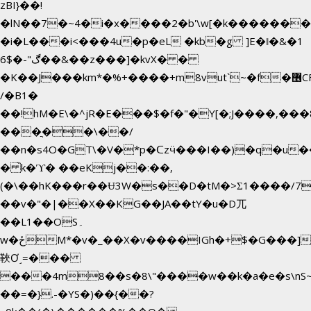
zBI}��!
�lN��7�~4�i�x����2�b'\w[�k������
�i�L���i<���4u�p�eL �kb�g ]E�ǁ�&�1
6$�-"ڰ��&��z���]�kvX� �
�K��J���km*�%+����+m8vut`~�f�޶CF
/�B1�
��!hM�E\�^jR�E���$�f�"�Y[�;J����,���
���ֲ��\��/
��n�s4O�GT\�V�*p�ᑕzӵ���I��)�q�u��
� ̀k�ϓ� ��eKj��:��,
(�\��hK���r��Ʉ3W�s��D�tM�>Ʃ1����/7
��v�"�|��X��KG��JA��tY�u�D兀
��L1��OS۔
w�ځM*�v�_��X�v����IGh�+$�G���]e�`�I�n��YzeU('Lr�2���l�Tnx��hm�B��,�,�E��_��ֲ
䩡Ơ˼=���
���4m8��s�8\"����w��k�a�e�s\nS~
��=�}.-�YS�)��{��?