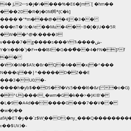
4� J,ޟ2s�j�\����%�E6�[m.`[ �hm��
���2D�R�}�0M㉀*{C�k]
��
��'�"*m���@��4]�3��
���nT�':Ic�/e ��Mu�4�~B�[�)U��5R
�W��^@�:����3
v����7�g����s���YЋ����ش-
Y�'n��l�`)�F↣��l8t�G���͑��4�FN�]?f
��
�۷X�M�$A'lc�8r�Q�4���x{�^���
N���q��|^�����D�Z��E
���3�U0;�-
����h�yb$��DS�f�Vs5���l6�&r{ �o�G}
�^L}���I_�wm�G�k��>�)KIB'�
�L�9�A4d������G���7��V� �
�w�}��
afAJ�ET�y��`z$W'̮��O;�ny_���Q������
ʋ��$UV˩�-