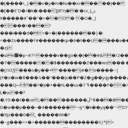
�[����\_|��v�y�m�hu��xc��� ��}��
�[��E`D�/�k�:���]}RΎƫ��'�cv_ݜ}
��˝#�����۷O � �O�_|
��=�
����\���?
���i���d�>�>�(��������|�:
<��Zo����Ϋ#������qv�6�t��U����a��i�
�z}
�ӹv׸�p~#؝7�֭���x��go�;�{��#&�/2���j���pO����/^�<�>ޝx7O�"\%�����cKy{���N������/
�7��������$�������Z���ws���.�<
�[/IOƷ���s�y��+^����)#�:σ����~|
(F�o�w�B���Ʌ��"���{u��P�Z�ީq��yqy����ܙ��=��x���>����+�}
���Qޝ��?�}i�+��N,��us�7 ߟ����F��/
Ļ�ɽu��?
�܄Y0:��I��;w;;���������ڵ^$�͏��@�����֡�t��v�_�:G���i;GWR�n4�gO������?
D�w��p���~�4������^~ɮ^ܺ;�k��yq��"~ O?
�9Jz���0�_ �����Wi�?
�~g���=>�>��������������S|*}>