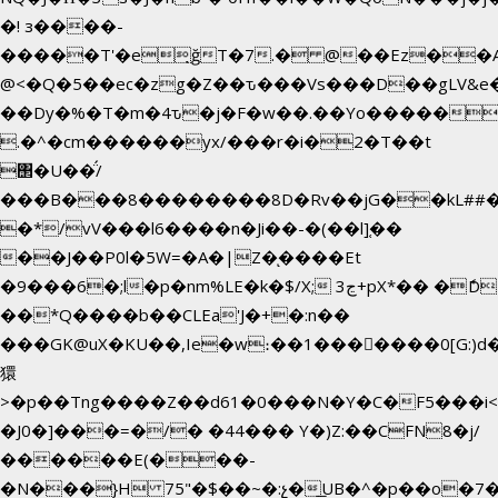
�! з����-
�����T'�e͉ğT�7.� @��Ez��A
@<�Q�5��ec�zg�Z��ԏ���Vs���D��gLV&e
��Dy�%�T�m�4ԏ�j�F�w��.��Yo������$
.�^�cm������yx/���r�i�2�T��t
΢�U��̈́/
���B���8��������8D�Rv��jG��kL##�
�*/vV���l6����n�Ji��-�(��l]֚��
��J��P0l�5W=�A�|Z�ͅ����Et
�9���6�;l�p�nm%LE�k�$/X; ڃ3+pX*�� �ެD
��*Q����b��CLEa'J�+�:n��
���GK@uX�KU��,Ie�w։��1���􆆕����0[G:)d�
獧
>�p��Tng����Z��d61�0���N�Y�C�F5���i<
�J0�]���=�/� �44��� Y�)Z:��CFN8�j/
������E(���-
�N���}H 75"�$��~�:չ�͟UB�^�p��o�7