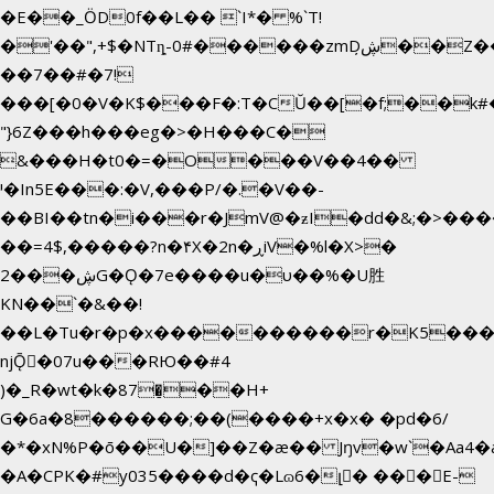
�E��_ӦD0f��L�� `I*� %`T!
�'��",+$�NTȵ-0#������zmDڜ̦�
�Z�
��7��#�7!
���[�0�V�K$���F�:T�CŬ��[�f;��k
"}6Z���h���eg�>�H���C�
&���H�t0�=�O���V��4��
י�In5E���:�V,���P/�.�V��-
��BI��tn�i���r�JmV@�ƶI�dd�&;�>���
��=4$,�����?n�۴X�2n�ڕiV�%l�X>�
2���ڜG�Ǫ�7e����u�υ��%�U胜
KN��
`�&��!
��L�Tu�r�p�x����������r�K5����
njǬ�07u���RЮ��#4
)�_R�wt�k�87�̠��H+
G�6a�8������;��(����+x�x� �pd�6/
�*�xN%P�ō��U�]��Z�æ�� Jŋv�w`�Aa4�a
�A�CPK�#y035����d�ҁ�Lɷ6�լ� ���E-