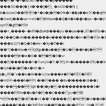
���*�<�&O©'t��F�;�p�����
���5O��{�|4�'��]�_ �ԍOD��Ņ |
ݿ�8ozwO��Ń�^�x�J��D%�<��͉q��e7C��q�ȝNמ��t'h������hǛ���<�NN޸|
�OwKJ���ue<=xO�@WwA��J́J�9�A�݈�I�}w~�n�{
zyr�g�X!
��+_����~�r�ߡb#@���J\v'��uw��ؽ�Ko�d4�۵��v�t.���݁w����}_}9��ĭ��
�Z��Q�vN��;�����o���;͋���n�n=��:e:�݋'�3:�_^�}
���&:Q7t�Q�5�#e~�9y�݅󈽻��/
��"��Ww�+QBJp��a��}�U���h�{�T
����@�w�G� ���5�v/
��������1�7.vn|!x�T.�`|9=�k����\ͻ��ߏ��9B'|
�Q4��(��X�N1�/=
{�ݻ�˝x��!u�W��U|tw���#���
�HI>���h�?t �!���� �8v�l����\8��|
�>��j��q8'��)�y�.����������5�!
����fXn��x�P���C��� yU�猔
*X%���d��=C��"X����/.�%�\t��d�
y����E��+�OblgQA����v�{�6s?_|N� -