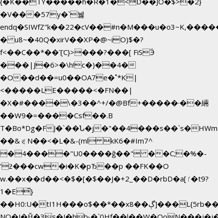
{�K��TY�����h�R�1�<D��JO�$>�2}
�V���57y�`뉋
endq�SIWfZ"k��22�cV��#n�M���u�o3~K,��
� u8~�40Q�xirV��XP�@~iO)$�?
f<��C��*��ƮC}>���?���[ FiSӬ
���|J�6>�\h!c�)��4�
�O��d��=u0��OA7e�˚*K
|
<�����LE�����<�FN��|
�X�#����\�3��^+/�@Bf+�����·��緉
��W9�=����Csf��.B
T�Bo*Dg�FJ�`��Ն�j�"��4���s��`s�HWm��g'n�ږ
��&⪗N��<�L�&-(ml kK6�#Im7^
�4����"U0����ğ��" ��C;�%�-
'ƻ���cw�i�K�pЂ��p ��FK��O
w.��x��d��<�$�[�$��J�+2_��D�rbD�a[ٵ�t9?
1�E͆}
��H0:U�tI1H���o$��*��xڳ��8]���L{5rb�����b
NQ�J�Ȟ�3s�J�hb˞�`0Hf��l��W�QoN���j