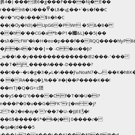
륽4�) ���渨6�g���F����Nj� E��
r���n8�U���߾�L8�ʯ{;��+`�s�f��C
�V�"VQ�s���$ҡ�h�C
��(�Ѹ�N3)�UpG6�PWr �5&�8�
��h�'��CG�a*b�P1�꘯&L]��5(��
�sλ�cFW`ͦ�k�H�eo�p���f��RQQ����hlyP8@�CV�*��V
�j�i4�?��|=� -O�as��þ?
_w��\�.�y�������������iB2���-ʽ���
��T�j_����A���-D�����?
��t��~�s�g�م�3L�\���ƑߛNoaNٮ�7.��K�h8K�Ύ���haB��#��>�b�#�f�<��
� �RA��q�],%��`#�{��P����K��!
��mTJ�Q�G>:c䧣
��yS��G"6����Cf�T�l�U�I?
n���P�0�u��G�FK"r:[�ՠ�j?
2 T�2�e�ay�`Y��7�U-�}}EEǮ�!
��6$�����S*�k�{�|0����ƈ�
�qa�(d���5
;���1rZ� #���\��
K{���*P�B@�d