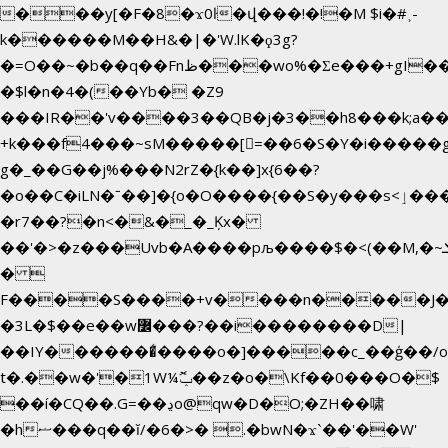
���y[�F�8�ϫ0ŀ�վ���!�!�M $i�#˲-
k������M��H&�|�'W.lK�ϙ3g?
�=O��~�b��q��Fnظ���wo%�Ʃe���+gI��9��4�Y6M����E��Yg����R�� P�Ȇ����w��+'�w��Q��p
�$l�n�4�(��Yb� �Z9
���IR��'v����3��QB�j�3��h8���k;a�
+k���f4Ԏ���~sM�����[=��6�S�Y�i�����g
g� _��G��j%���N2rZ�{k��]x{6��?
�o��C�iLN�ˉ��]�{o�O����{��S�y���s<ٳ���������:��;W��}
�r7��?�n<�&�_�_Ķx�
��'�>�z���Uvb�A����pљ����$�<(��M,�~ݏ�'�u����>�:A|
� 
F����S����+v����n�����J
�3L�$��e��w߼���?��i��������D|
��IY�������͛����o�]�����c_��ģ��/o
t�.��w�'�1W¼ݕޮ��z�o�\Kf��0���O�
$
��í�CQ��.G=��ڍo@qw�D�O;�ZH��啸
�hޟ���q��ĭ/�6�>� .�bwN�ϫˋ��'��W'