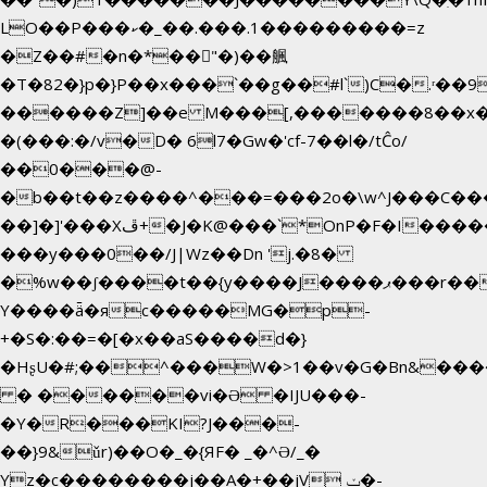
LO��P���ކ�_��.���.1���������=z
�Z��#�n�*��"�)��䑺
�T�82�}p�}P��x���`��g��#l`)C�.ʳ��
������Z]��e M���[,�������8��x
�(���:�/v�D� 6l7�Gw�'cf-7��l�/tĈo/
��0���@-
�b��t��z����^���=���2o�\w^J���C��
��]�]'���Xڦ+�J�K@���`*OnP�F�I�����n����ˎ���E>���%
���y���0��/J|Wz��Dn 'j.�8�
�%w��ʃ����t��{y����J����ޕ���r��d�$e҅b�e����
Y����ǟ�яc�����MG�p-
+�S�:��=�[�x��aS����d�}
�HʂU�#;��^���W�>1��v�G�Bn&��
� ������vi�Ə �IJU���-
�Y�R���KI?J���-
��}9&ǔr)��O�_�{ЯF� _�^Ə/_�
Yz�c��������j��A�+��jV ݖ�-