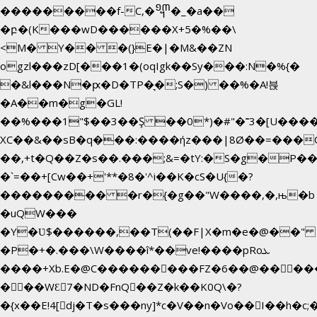
���������f-C,�᧭�_�a��
�բ�(K���wD������X+5�%��\
<M� Y�� �(}E�|�M&��ZN
ogzl���zD[���1�(oqIgk��Sy���:N�%{�
�&l���N�ԗ�D�TP�͉�;S�) ��%�A!븑
�A��m�g�GL!
��%���1"$��3��Ş ��0*)�#"�˭3�[U���
XC��&��sB�q���:����ήz���|8Ø��=���
��,+t�Q��Z�s��.���;&=�tY:�S�g�P��
�`=��+[Cw��+'**�8�'^i��K�cS�U{�?
��������� �r�{�g��"W����,�,њ�b
�uQW���
�Y�Ʋ$������,��T(��F|X�m�e�@��" 
�P�+�.���\W����î*��ve!����pRoܥ
����+Xb.E�@C���������FZ�6��@�����E
���WƐ7�ND�FnQ��Z�k��K0Q\�?