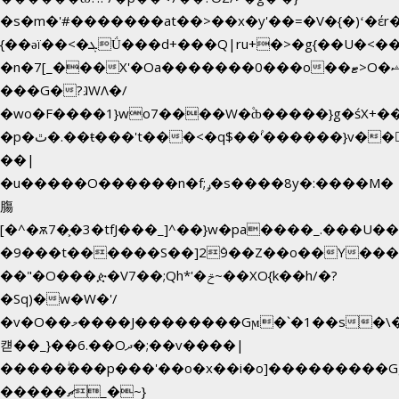
�s�m�'#�������at��>��x�y'��=�V�{�)ʻ�έr
{��ǝï��<�ܓǗ���d+���Q|ru+�>�g{��U�<�������x���U��?
�n�7[_���X'�Oa�������0���o��ޓ>O�ޝ�>
���G�?גּWΛ�/
�wo�F����1}wo7����W�۫ȸ�����}g�śX+
�p�ٿ�.��ŧ���'t���<�q$��۫'������}v����ݚ�F��{����:l��ɞ�N����~�>|
��|
�u�����O������n�f;ݛ�s����8y�:����M�
膓
[�^�ѫ7�͕�3�tfJ���_]^��}w�pa����_.���U�
�9���t������S��]2ܰ9��Z��o��Y����
��"�O���ዽ�V7��;Qh*'�ݗ~��XO{k��h/�?
�Sq)�w�W�'/
�v�O��މ����J��������Gϻ�`�1��s�\����'�I���ݭE��~%��;]���M|szvѺ5
컏��_}��6.��Oދ�;��v����|
�����ۖ���p���'��o�x��i�o]���������G
�����ޗ_�~}