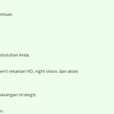
temuan.
kebutuhan Anda.
ti rekaman HD, night vision, dan akses
masangan strategis.
n.