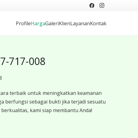
Profile
Harga
Galeri
Klien
Layanan
Kontak
17-717-008
8
 cara terbaik untuk meningkatkan keamanan
erfungsi sebagai bukti jika terjadi sesuatu
n berkualitas, kami siap membantu Anda!