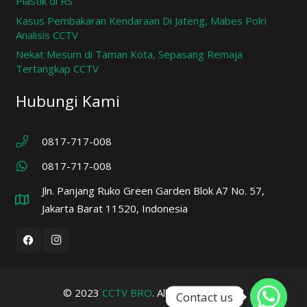
Plastik di RS
Kasus Pembakaran Kendaraan Di Jateng, Mabes Polri
Analisis CCTV
Nekat Mesum di Taman Kota, Sepasang Remaja
Tertangkap CCTV
Hubungi Kami
0817-717-008
0817-717-008
Jln. Panjang Ruko Green Garden Blok A7 No. 57,
Jakarta Barat 11520, Indonesia
© 2023
CCTV BRO
. All rights reserved
Contact us