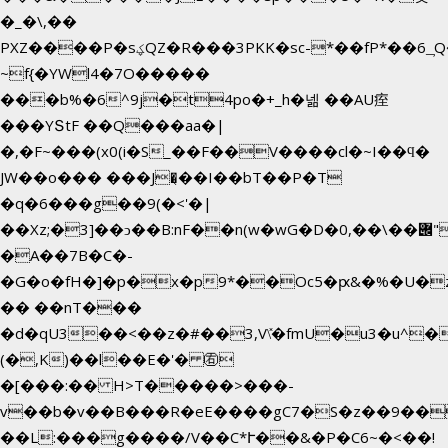
�_�\,��
PXZ����P�sؼQZ�R���3PKK�sc-*��fP*��6_̦Q���H�hl��a��j��dӤ�ܥ�Ք�7�)S�_3y��@�n-
~f{�YWl4�7O�����
���b%�6^9j�t4po�+_h�넮 ��AU痓
���YՏtF ��Q���aa�|
�,�F~���(x0(i�S_��F��V����cl�~I��ϥ�
JW��o��� ���J�̖��I��bT��P�T
�q�6���g��9(�<'�|
��Xz;�3]��ͻ��B:nF��n(w�wG�D�݌��\��,0"�
�A��7B�C�-
�G�o�fH�]�p�x�p9*��Oc5�ԗ&�%�U�
�� ��nT���
�d�qU3��<��z�#��3,V\̽�fmU�u3�u^�
(�,K)��l��E�'� ㊨
�[���:�� H>T�����>���-
v��b�v��B���R�eE����gC7�S�z��9��
��L:���g����/V��C*Ւ��&�P�C6~�
<��!