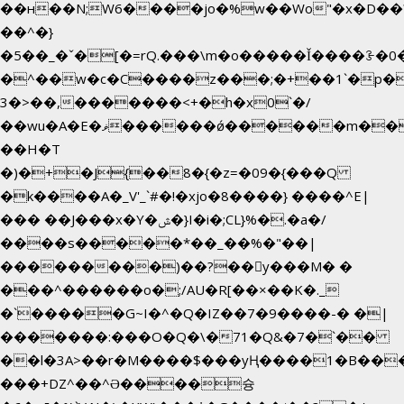
��н��N;W6����jo�%w��Wo"�x�D��
��^�}
�5��
_�ˇ�[�=rQ.���\m�o�����Ǐ����ꗿ�0
�^��w�c�C����z���;�+��1`�p�
3�>��,�������<+�h�x0`�/
��wu�A�E�ޥ������ǿ������m��d�C��9��e�D��1�2�/
��H�T
�)�+�J{��8�{�z=�09�{���Q
�k����A�_V'_`#�!�xjo�8����} ����^E|
��� ��J���x�Y�ݜ�}I�i�;CL}%�.�a�/
����s�����*��_��%�"��|
���������)��?��򥞾y���M� �
���^������o�;/AU�R[��×��K�._
�`�����G~I�^�Q�IZ��7�9����-� �|
�������:���O�Q�\�71�Q&�7�`��
��l�3A>��r�M����$���yҢ����1�B���
���+DZ^��^Ə����슝