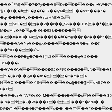
���ۜ=FMy̌��7�7y���БKv�K����r>�W�@�
둽H�>�;�hrL�g�f�|7��!yM�̊O��Vs5���r�
�q<��9��y����at#HMS�Dui
��I6BF�;�j��2��r��_$&���HU$��*�
M�dMIc�F�qs�!�h�9Z&��K��}
�˗�#�#B�j44yI���$��hf�Y@��p�c���bn�
̟R���A�^n���ɸ.k������2��R�\m��?
��fmT�� �jԐw`
6���F�g�7��S("LZ�����ę�.2���
|6A���-
��V��\����C�35�Pt%���2� vN�3��1�
rS�,�x�(�.نK��m�1��*�e�B-
H�O`���� ^B^i�� ���м{j�3�([MdݍB7��
L�Pl
��@�c:r�`NVF�˪�XfM����)���ol����'$
� p� ch�l{�W���T�X [���5�q/N�F�
D#�@I���4�@��� u��=��TY��*�����