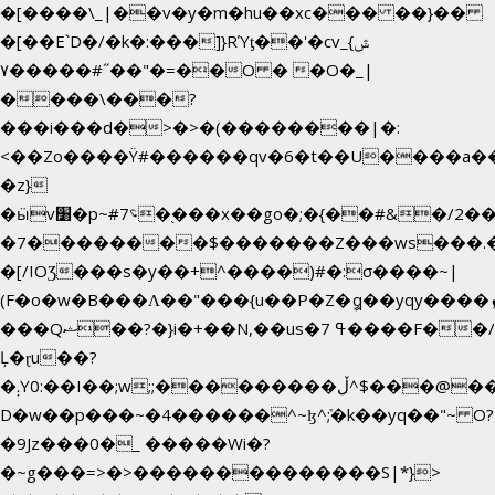
�[����\_|��v�y�m�hu��xc��� ��}��
�[��E`D�/�k�:���]}RΎƫ��'�cv_ݜ}
��˝#�����۷O � �O�_|
��=�
����\���?
���i���d�>�>�(��������|�:
<��Zo����Ϋ#������qv�6�t��U����a��i�
�z}
�ӹv׸�p~#؝7�֭���x��go�;�{��#&�/2���j���pO����/^�<�>ޝx7O�"\%�����cKy{���N������/
�7��������$�������Z���ws���.�<
�[/IOƷ���s�y��+^����)#�:σ����~|
(F�o�w�B���Ʌ��"���{u��P�Z�ީq��yqy����ܙ��=��x���>����+�}
���Qޝ��?�}i�+��N,��us�7 ߟ����F��/
Ļ�ɽu��?
�܄Y0:��I��;w;;���������ڵ^$�͏��@�����֡�t��v�_�:G���i;GWR�n4�gO������?
D�w��p���~�4������^~ɮ^ܺ;�k��yq��"~ O?
�9Jz���0�_ �����Wi�?
�~g���=>�>��������������S|*}>