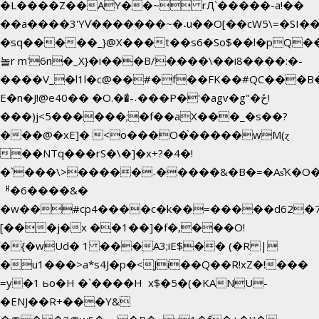
�L����Z��AY��~ rԮ`�����-a!��
��a����3'YѴ�������~�˖u��O[��cW5\=�SI���`
�sq�����_}@X���t��s6�So$��l�pQ�
놀r m'6n�_X}�i���B/����\��i8����:�-
����V_�l1l�c@��#�f��FK��#QC���B
E�n�J!@e40�� �O.��̍-˕���P�'�agv�g"�ځ!
���)j<5������;�f��aX���_�s��?
���@�xE]� <o���O�֙�����wM(ɀ
��NTq���rS�\�]�x+?�4�!
�`���\>�����˴�����&�B�=�As͒K�O�
ᅢ�6����&�
�w��#cp4����c�k��=�����d62�
[���j�x ��1��]�f�,���O!
�{�wUd� 1 ���A3;iE$�� (�R |
�u1���>a*s4J�p�<Ji��Q��R!xZ�!���
=y�1 ьo�H �`����H x$�5�(�KANU-
�ENJ��R+���Y&