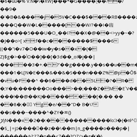
�6�uū�%`V.N�\�XW)���*�G����/̨��?�/
��9�
�'�B�&����j�5V�C���$���RB����
���Q��W�L�����[��W/?��I�凷
������5���U�O_��I?��X�@��<>yy�~�?
�J��o>[ x:f��c�������$���6
((��"i�v7�O��iw�y�s��x�{�
Z}$g�>��ݳO��]��[�3d��_oަi�j��|
�����3�+.�?'��g����.y��s��u��m
���1�L[N�E���&��&�S���n���Z% @p�Ŏ$
�vu�P��^ ��6���d��5L�?�R�
�;Y��;������Oo���>��;���Z�M�E`V
���!��@��KJ��������[�.�� ��
��8�;�򜸥 Yg�e/��"D�
B�
\?
��s���~����^�ZY�ﾹ{}
����������loϿ�{�nl^<�گ;��#�c��s.^^~�qF��w[k�ߜ�
ڑήN���x�2��:�
�S_|=jݿ������z��\��m|n_g����o���p�|
������ȸ?:?7�p��<7��?OZ/>�g�'�}