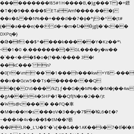
����������!85#1H����B,�}g���T }�+鏢
�T�J�9��.���$ ETaAmf����.���}
��x�& ��N%��+���d��7�ɸ�*jI�
^�(t#
{
��a���e(��: d�<�m�ٚU�ӪjglJ�'�c��
DXPq�}
�Թ�lf:��$^����k�����Y�Kz��*\
<�1�0 �.�������}�GL����y�w��
�`��<�4�$�o�(?��/���� 3�!
��kC���` n?
�0[Y�\m'��`�1���hۛ���kw+Y8 -������
��x��Gcw5��Ts������r��Q
�i[�O\6��� /kZ).ƒ��G�j�M%�c�!M�J��
�gA��r4�5HP�1߱��Qf{N�x�2��/)t
�Ԝs@c���� ��FQ�車
�M�n��H�s���oV�3��y�7$�ⶴL6�E�?
~���4�4v�x��$�tM��?枥
��йLR�_L'U�$"�`v[��&��1AҜ��k�7�B֓�l�