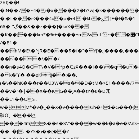
zBI}��!
�lN��7�~4�i�x����2�b'\w[�k������
�i�L���i<���4u�p�eL �kb�g ]E�ǁ�&�1
6$�-"ڰ��&��z���]�kvX� �
�K��J���km*�%+����+m8vut`~�f�޶CF
/�B1�
��!hM�E\�^jR�E���$�f�"�Y[�;J����,���
���ֲ��\��/
��n�s4O�GT\�V�*p�ᑕzӵ���I��)�q�u��
� ̀k�ϓ� ��eKj��:��,
(�\��hK���r��Ʉ3W�s��D�tM�>Ʃ1����/7
��v�"�|��X��KG��JA��tY�u�D兀
��L1��OS۔
w�ځM*�v�_��X�v����IGh�+$�G���]e�`�I�n��YzeU('Lr�2���l�Tnx��hm�B��,�,�E��_��ֲ
䩡Ơ˼=���
���4m8��s�8\"����w��k�a�e�s\nS~
��=�}.-�YS�)��{��?