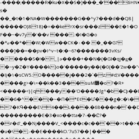
-����;�����R�ku�X��S�]���_�'��6HN
s�
��_�t�1�NA�W�������G��^y7���d��Q8|
�����O}818}�=��ke'rX�sr���z��E�1�O
F��~�v7y�'��v ���.:�I�G�o
�*ޏ��*��W;�Ww��CK�۽�� �_��G?
���]��=��pv�I^v~t�:�~6?�������3vΚs/
�����S�!�_|ɚ����+��N�{�Gɫ�qj�g͖�
�~y�Z�Y����k}o�'�����y��{�0{��'ƻw��"��ɷ���]7x��w�b�N��
�ǉ�۱�sCW5.:O݉�����j���2�`�z;#d;V����
����g>�\=��k��3���sսM߼�o?�R+
<�����<}|q���y��'O����;lg^�b�Cϸ�
��6�^��{�~�Π�*Eȼ�
Ư���g�::�\�
7�KԳ���E\4��L���.�68���n�`��
���������E�3�xo��tta�7-��Ը?�
�
҂�d'_��ǋ����V_<����c�c��`��>t��>
�u�\�;-��E����kO.'7u57��|���