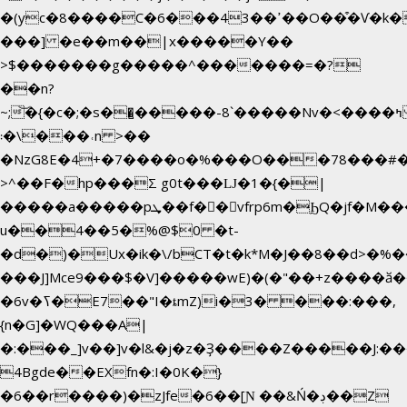
�(yc�8����C�6���43��ߴ��O��͒�Ѵ�k��OEX�2�,�)�t��@���aw����;�׷o�_��2�sy��.�=W�n��߃�{4��ߑ��i�8V6v4W�9��s���g�
���] �e��m��|x�����Y��
>$�������g�����^�������=�?
��n?
~;͝�{�c�;�s��̺�����-8`�����Nvߤ����>�
��\�܃�˓n >��
�NzG8E�4+�7����o�%���O���78���#
>^��F�hp���Σ g0t���Ǉ�1�{�|
�����a�����pܜ��f��vfrp6m�ϦQ�jf�M����J:�x��-?
u��4��5�%@$0 �t-
�d�)�Ux�ik�\/bCΤ�t�k*M�J��8��d>�%��
���J]Mce9���$�V]�����wE)�(�"��+z����ӑ��
�6v�ߖ�E7��"I�ȶmZ)i�3� ���:���,
{n�G]�WQ���A|
�:���_]v��]v�l&�j�z�Ҙ����Z�����J:�
4Bgde��EXfn�:I�0K�}
�6��r����)�zJfe�6��[Ɲ ��&Ń�ڊ��Z