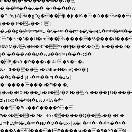
ʜ0k��(�\������%��O�
�į�����X��_�>̲���I�W
�Pc%ڨQA�gOg���jL�je�K˗��O��w��m��)��_��Rߊu>
{���`P�p��<||
�6��p�y%D:�\�4��r e�y�#eC����
ˇF�*e�S��U�m��<�����%@���d���
R&SM�ZV�M�R2�*ڏ�PJ�l��\�Qufe����<�l���
J�`����V��D�%8��$(���-cd�|
�8j�x{d�P���x�.4U�&�H�-
&x'=$����o�\MtaeN�!mQ�G� }
��5��ԁ_Ja~��� "F��ZG|
�~�������u�Ei��,�,
{�zi��tX0���_b��̘�7�2d��Zd����|U����
zlYHxp�i�4�B%0W�f
��9�Bњ��O����9�
Ѣ�X��D�2�TB679 �����Q��x.��.�0�
3hLQ�L��ND�Ȫ��Ux-|A�F��$�< ��>�
���&�����J E����sp���5�^R�옞