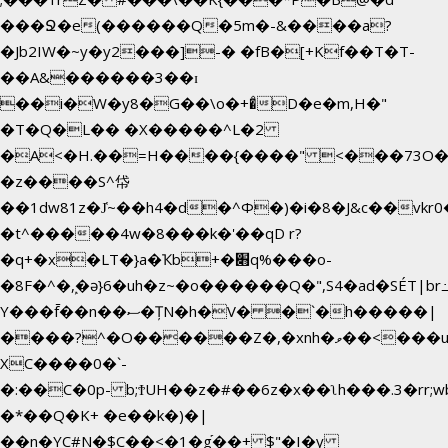
���Ջ�e(������Q�5m�-&����a?
�Jb2IW�~y�y2���]-� �fB�[+Kf��T�T-
��A&������3��ɪ
��i�W�y8�G��\o�+�̊D�e�m,H�"
�T�Q�L�� �X�����^L�2
�A<�H.��=H����{����" <���73O�<
�z����S^帒
��1dw81z�J̔~��h4�d�
^Φ�)�i�8�J&c��vk
�t^�����4w�8���k�'��qD r?
�q+�x�LT�}a�Ҡb+�׋q%���o-
�8F�^�ܾ,�ә}6�uh�z~�o������Q�",S4�ad�SÉT|b
Y���f̄��n��ސ�ȚN�h�V� �`�h�����|
����?^�O������Z�,�xnh�ވ��<���u4Ɠ��+�
XC����0�`-
�:��C�0p- b;ϮUH��z�#��6z�x��ʅh���.3�rr
�*��Q�K+ �e��k�)�|
��n�YC#N�$C��<�1�g֡��+ $"�I�y