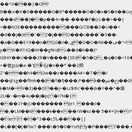
��^0���|�O?
B��;x�K�0�����G�8*�����G�0�x�S�6��Le
���x��]��p��4=��-����F�(cL��>��|
<��hOE���������]���G/B��3�U��<
�d��j�(6�"� Z�j��O���c���՜�5��-
�a�G��E19��s�Qű�ʔ�ۍg�D�O�Rڢ��6�"=Uh����
y� W�R1tQ�W��g%\@ʟ��d�h��J^
GB4Y��U���2R�V����|SEd�5�Q_�q�S�<16�
=�헆gЩ�a-�ר[�̐\Ҕ{�s��*`��2撋
Z"�'��h4�i2w��z����A#<�T��/
��ql'sg��ffmh��J�ߠ�fJ���;P��k��خ�ﰬj��0��E8��6G���գN9?
k�M�=V�3)��D��j=�Lc$Φc'���(k�Y��^�爙
2U�~�m�4u��J�p( �I?N�|
���בY�jU������� {e1ˏ���ċ�
�,�LM��6���k��e��/W�ƙc�� ͞3�#+]H�/?
�er ��^3��c5Ն����||
�L��[�[�חwT.���\�9�0�Ysi9Jy�P���!7���,�>�P�z�k��-