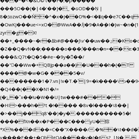
���*�<�&O©'t��F�;�p�����
���5O��{�|4�'��]�_ �ԍOD��Ņ |
ݿ�8ozwO��Ń�^�x�J��D%�<��͉q��e7C��q�ȝNמ��t'h������hǛ���<�NN޸|
�OwKJ���ue<=xO�@WwA��J́J�9�A�݈�I�}w~�n�{
zyr�g�X!
��+_����~�r�ߡb#@���J\v'��uw��ؽ�Ko�d4�۵��v�t.���݁w����}_}9��ĭ��
�Z��Q�vN��;�����o���;͋���n�n=��:e:�݋'�3:�_^�}
���&:Q7t�Q�5�#e~�9y�݅󈽻��/
��"��Ww�+QBJp��a��}�U���h�{�T
����@�w�G� ���5�v/
��������1�7.vn|!x�T.�`|9=�k����\ͻ��ߏ��9B'|
�Q4��(��X�N1�/=
{�ݻ�˝x��!u�W��U|tw���#���
�HI>���h�?t �!���� �8v�l����\8��|
�>��j��q8'��)�y�.����������5�!
����fXn��x�P���C��� yU�猔
*X%���d��=C��"X����/.�%�\t��d�
y����E��+�OblgQA����v�{�6s?_|N� -