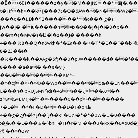
�Ě�>6򁊔I������z�y��M��jNS��*�͈[�,
t�Hf�h<��k[���7c�Q�6AW��N��Wϩ
���d��ȽDk�$2�@����* �:��� g�)
[w��j�I� iu�����h䖭=!x�9��j�J�i�0�p��
��m�{�Mw�ˡ(�l3�l�z��J� �����h
4���;%8��Q�n6wkh�*�Za��'�I\�Τ*�E��Γ��b 袛
8�23��i�
�%����k.��AAg�5f(��0�p,W�����d�:��f
8��� �a�a� ��e�y˿}
��u�������KM*~
�ׯ�c)��ȣ��Wp������5&��EN����*�&&6F��Le��~�P�άv����ui?
E���h�!pRU]SMY֏dI�4S)��ܢ��X��
z^8G=EM҉i� �����6��p�������
+�L�_�*�F�D���D�F�o"ظ!
�4�g�7֦�� J��`[��k1�U@�*�*�0W�U�0����_������äp�)2>�`@n����5DW˃��
;�͟�.�i�L���,9�^bnH�H�r�MI���3�Rx��L#o0d�̲8
揯!��*�ZW