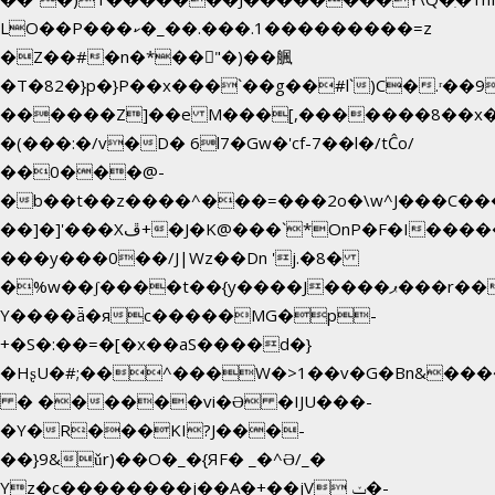
LO��P���ކ�_��.���.1���������=z
�Z��#�n�*��"�)��䑺
�T�82�}p�}P��x���`��g��#l`)C�.ʳ��
������Z]��e M���[,�������8��x
�(���:�/v�D� 6l7�Gw�'cf-7��l�/tĈo/
��0���@-
�b��t��z����^���=���2o�\w^J���C��
��]�]'���Xڦ+�J�K@���`*OnP�F�I�����n����ˎ���E>���%
���y���0��/J|Wz��Dn 'j.�8�
�%w��ʃ����t��{y����J����ޕ���r��d�$e҅b�e����
Y����ǟ�яc�����MG�p-
+�S�:��=�[�x��aS����d�}
�HʂU�#;��^���W�>1��v�G�Bn&��
� ������vi�Ə �IJU���-
�Y�R���KI?J���-
��}9&ǔr)��O�_�{ЯF� _�^Ə/_�
Yz�c��������j��A�+��jV ݖ�-