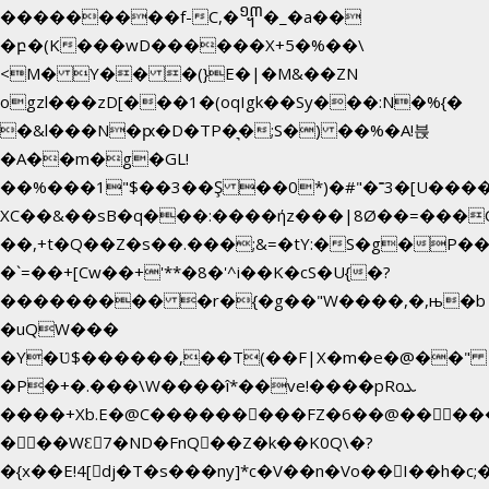
���������f-C,�᧭�_�a��
�բ�(K���wD������X+5�%��\
<M� Y�� �(}E�|�M&��ZN
ogzl���zD[���1�(oqIgk��Sy���:N�%{�
�&l���N�ԗ�D�TP�͉�;S�) ��%�A!븑
�A��m�g�GL!
��%���1"$��3��Ş ��0*)�#"�˭3�[U���
XC��&��sB�q���:����ήz���|8Ø��=���
��,+t�Q��Z�s��.���;&=�tY:�S�g�P��
�`=��+[Cw��+'**�8�'^i��K�cS�U{�?
��������� �r�{�g��"W����,�,њ�b
�uQW���
�Y�Ʋ$������,��T(��F|X�m�e�@��" 
�P�+�.���\W����î*��ve!����pRoܥ
����+Xb.E�@C���������FZ�6��@�����E
���WƐ7�ND�FnQ��Z�k��K0Q\�?