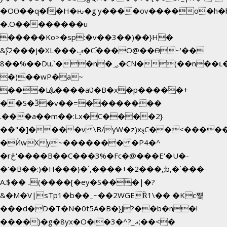
�OƟ��q�l�H�ԋ�g'y����ov����o�h
�.O��������u
�����Ko>�sp:�v��3��)��}H�
&݉}2���j�XL���ݡ�Ƈ���O@��Ɵ~'��
8��%��Du,`��n�؃�CN�(��n��ւ���B�9��
�)��wP�a~
���Lܞ����aט�B�x�p�����+
��S�Ӟ�v��=��������
.���a��m��:Lx�C����2}
��"�]����v \B/yW�z)xȿС��<����
�Ӥw
Xy~������� �P4�^
�rځ'����B��C���3%�Fc�@���E'�U�-
�'�B��:)�H���}�`,����+�2���,;b,�`���-
A.$��ہ(����[�ey�S���|�?
&�M�V|sTp1�b��_~��2WGEȐ1\�� �Kc쩇
���d�D�T�N�0t5A�B�}J?��b�n�!
����}�g�8yx�O�i�3�^?_ޣ;��<�