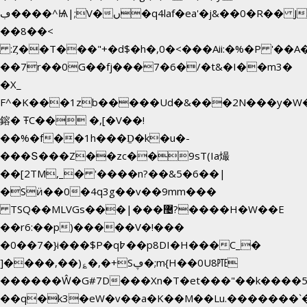
ڢ����^Ѩ|;V�ں�q4laf�ea'�j&��0�R�� J0O
��8��<
:Ȥ��T���"+�d$�h�,0�<�
��Aii:�%�P '�
��7r��0G��fj���7�6�/�t&�I��m3�
�X_
F^�K���1zb�����Ud�&���2N���y�W�
鎔� ŦC�� �,[�V��!
��%�f��1h���Ḏ�k�u�-
���Տ���Z��zc��9sT(Ia熶
��[2TM,_� '����n?��&5�6��|
�Sӥ��0�4q3g��v��9mm���
TSQ��MLVGs���|���޴?����H�W��E
��r6:��p)�����V�!���
�0��7�}i���$P�q߈��p8DI�H���C_�
]����,��)؏�,�+Sڥ�;m{H��0U8㉐
������Ŵ�G#7D���Xn�T�et���"��k����5KZ
��q�k3�eW�v��a�K��M��Lu.�������`�