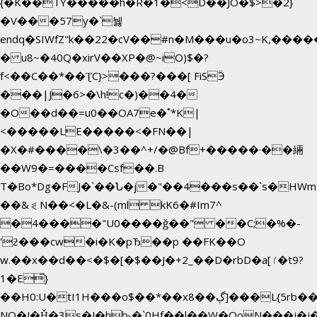
{�K��TY�����h�R�1�<D��JO�$>�2}
�V���57y�`뉋
endq�SIWfZ"k��22�cV��#n�M���u�o3~K,��
� u8~�40Q�xirV��XP�@~iO)$�?
f<��C��*��ƮC}>���?���[ FiSӬ
���|J�6>�\h!c�)��4�
�O��d��=u0��OA7e�˚*K
|
<�����LE�����<�FN��|
�X�#����\�3��^+/�@Bf+�����·��緉
��W9�=����Csf��.B
T�Bo*Dg�FJ�`��Ն�j�"��4���s��`s�HWm��g'n�ږ
��&⪗N��<�L�&-(ml kK6�#Im7^
�4����"U0����ğ��" ��C;�%�-
'ƻ���cw�i�K�pЂ��p ��FK��O
w.��x��d��<�$�[�$��J�+2_��D�rbD�a[ٵ�t9?
1�E͆}
��H0:U�tI1H���o$��*��xڳ��8]���L{5rb�����b
NQ�J�Ȟ�3s�J�hb˞�`0Hf��l��W�QoN���j