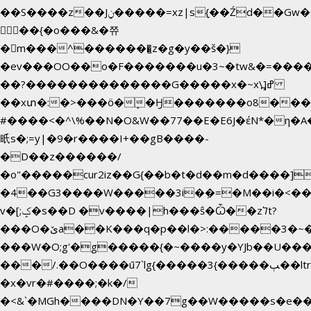
��S����z��Jݧ�����=xz|sܼ{��Źd��Gw�����n~
𳏮 ��{�o���&�쮸
�󧽑m���^�������̺z�g�y��š�}
�ev���OO��o�F�������u�3~�tw&�=��
��?��������������G�����x�~x\߽]ߝ
��xտ�:�>���ӧ�ܷ�Ӈ�������ο8���I�2
#����<�^\%��N�O&W��77��E�E6J�έN*�
㫝s�;=y|�9�r����I+��gB����-
�D��z������/
�o"�����cur2iz��G{��b�t�d��m�d����]�h~8�
�4��G3����W�����3i�ܼ�=�M��i�<��&_>
v�[;ݤ�s��D �v����|h���ŝ�Ѽ��zלt?
���O�ێa��K���q�p��l�>:�����3�~��}
���W�O;g'�g�����{�~����y�YJb��U���
���/.��O����ū7`lg{�����3{�����ﭓ��ltr
�x�vr�#����;�k�/
�<&`�MGh����DN�Y��7g��W�����s�e�