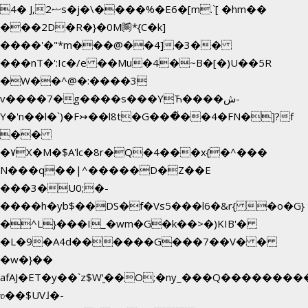
4� J,ޟ2s�j�\����%�E6�[m.`[ �hm��
���2D�R�}�0M㉀*{C�k]
��
��'�"*m���@��4]�3��
���nT�':Ic�/e ��Mu�4�~B�[�)U��5R
�W��^@�:����3
v����7�g����s���YЋ����ش-
Y�'n��l�`)�F↣��l8t�G���͑��4�FN�]?f
��
�۷X�M�$A'lc�8r�Q�4���x{�^���
N���q��|^�����D�Z��E
���3�U0;�-
����h�yb$��DS�f�Vs5���l6�&r{ �o�G}
�^L}���I_�wm�G�k��>�)KIB'�
�L�9�A4d������G���7��V� �
�w�}��
afAJ�ET�y��`z$W'̮��O;�ny_���Q������
ʋ��$UV˩�-