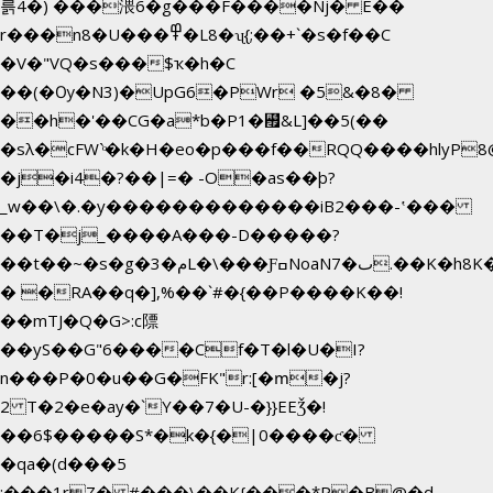
륽4�) ���渨6�g���F����Nj� E��
r���n8�U���߾�L8�ʯ{;��+`�s�f��C
�V�"VQ�s���$ҡ�h�C
��(�Ѹ�N3)�UpG6�PWr �5&�8�
��h�'��CG�a*b�P1�꘯&L]��5(��
�sλ�cFW`ͦ�k�H�eo�p���f��RQQ����hlyP8@�CV�*��V
�j�i4�?��|=� -O�as��þ?
_w��\�.�y�������������iB2���-ʽ���
��T�j_����A���-D�����?
��t��~�s�g�م�3L�\���ƑߛNoaNٮ�7.��K�h8K�Ύ���haB��#��>�b�#�f�<��
� �RA��q�],%��`#�{��P����K��!
��mTJ�Q�G>:c䧣
��yS��G"6����Cf�T�l�U�I?
n���P�0�u��G�FK"r:[�ՠ�j?
2 T�2�e�ay�`Y��7�U-�}}EEǮ�!
��6$�����S*�k�{�|0����ƈ�
�qa�(d���5
;���1rZ� #���\��
K{���*P�B@�d