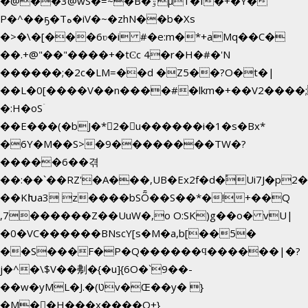
�@��3@wS�=~�B�ۊµ1�f�+�Y�
P�^��ҕ�Tە�iV�~�zhN��b�Xs
�>�\�[���6ʋ�i #�e:m�*+aMq��C�
��.+@"��"����+�tϾc 4�r�H�#�'N
������;�2c�LM=��d �Z5��?O�t�|
��L�0[����V��n����#�lkm�+��V2����;
�:H�oSۤ
��E���(�bJ�*2�u������i�1�s�Bx*
�6Y�M��S>�9��������TW�?
�����6��겪
��:��`��RZ'�A���,UB�Ex2f�d�֠Ui7J�p
��KԽa3 z����bSȬ��S��*�!+��Q
,7������Z��UuW�,o O:SK)g��o� vU|
�0�VC������BNscY[s�M�a,b[��5�
��S���F�P�Q������ϥ������|�?
j�^�\$V��刜�{�u]{6O�`9��-
��w�yML�J.�(טv�Œ��y� }
�M��H���x����O+}