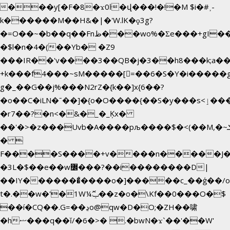
���y[�F�8�ϫ0ŀ�վ���!�!�M $i�#˲-
k������M��H&�|�'W.lK�ϙ3g?
�=O��~�b��q��Fnظ���wo%�Ʃe���+gI��9��4�Y6M����E��Yg����R�� P�Ȇ����w��+'�w��Q��p
�$l�n�4�(��Yb� �Z9
���IR��'v����3��QB�j�3��h8���k;a�
+k���f4Ԏ���~sM�����[=��6�S�Y�i�����g
g� _��G��j%���N2rZ�{k��]x{6��?
�o��C�iLN�ˉ��]�{o�O����{��S�y���s<ٳ���������:��;W��}
�r7��?�n<�&�_�_Ķx�
��'�>�z���Uvb�A����pљ����$�<(��M,�~ݏ�'�u����>�:A|
� 
F����S����+v����n�����J
�3L�$��e��w߼���?��i��������D|
��IY�������͛����o�]�����c_��ģ��/o
t�.��w�'�1W¼ݕޮ��z�o�\Kf��0���O�
$
��í�CQ��.G=��ڍo@qw�D�O;�ZH��啸
�hޟ���q��ĭ/�6�>� .�bwN�ϫˋ��'��W'