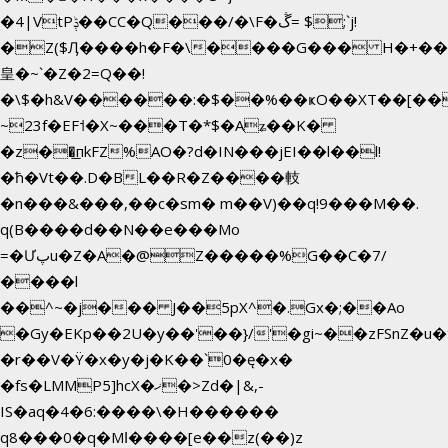
�4|VtPݙ��CC�Q���/�\F�ڴ= $;`j!
�Z($Ӆ����h�F�\����G��� H�+��
皇�~`�Z�2=Q��!
�\$�h&V������:�$��%��ҝO��XT��[��
~23f�EF˦�X~���T�*$�Aʑ��K�
�z��͟пkFZ%AO�?d�IN���jEI��l��l!
�ħ�Vt��.D�BL��R�Z����䡋
�n���&���,��c�sm� m��V)��q!9���M��.
q(B����d��N��e���Mo
=�Ưپu�Z�A�@Z�����%G��C�7/
����l
��^~�j��� J��5pX^�.Gx�;��Ao
�Gy�EKp��2U�y��'��}/'�gi~��zFSnZ�u�t
�r��V�Ÿ�x�y�j�K��`0�ę�x�
�fs�LMMP5]hcX�ޚ�>Zd�|&,-
IS�aq�4�6:����\�H������
q8���0�q�Mߊ����[e��z(��)z