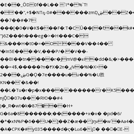
�E��_ӦD0f��L�� `I*� %`T!
�'��",+$�NTȵ-0#������zmDڜ̦�
�Z�
��7��#�7!
���[�0�V�K$���F�:T�CŬ��[�f;��k
"}6Z���h���eg�>�H���C�
&���H�t0�=�O���V��4��
י�In5E���:�V,���P/�.�V��-
��BI��tn�i���r�JmV@�ƶI�dd�&;�>���
��=4$,�����?n�۴X�2n�ڕiV�%l�X>�
2���ڜG�Ǫ�7e����u�υ��%�U胜
KN��
`�&��!
��L�Tu�r�p�x����������r�K5����
njǬ�07u���RЮ��#4
)�_R�wt�k�87�̠��H+
G�6a�8������;��(����+x�x� �pd�6/
�*�xN%P�ō��U�]��Z�æ�� Jŋv�w`�Aa4�a
�A�CPK�#y035����d�ҁ�Lɷ6�լ� ���E-