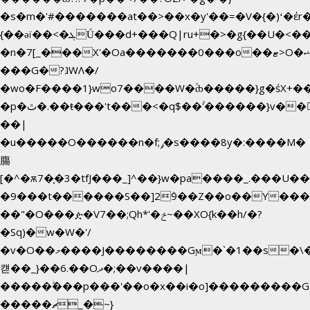
�s�m�'#�������at��>��x�y'��=�V�{�)ʻ�έr
{��ǝï��<�ܓǗ���d+���Q|ru+�>�g{��U�<�������x���U��?
�n�7[_���X'�Oa�������0���o��ޓ>O�ޝ�>
���G�?גּWΛ�/
�wo�F����1}wo7����W�۫ȸ�����}g�śX+
�p�ٿ�.��ŧ���'t���<�q$��۫'������}v����ݚ�F��{����:l��ɞ�N����~�>|
��|
�u�����O������n�f;ݛ�s����8y�:����M�
膓
[�^�ѫ7�͕�3�tfJ���_]^��}w�pa����_.���U�
�9���t������S��]2ܰ9��Z��o��Y����
��"�O���ዽ�V7��;Qh*'�ݗ~��XO{k��h/�?
�Sq)�w�W�'/
�v�O��މ����J��������Gϻ�`�1��s�\����'�I���ݭE��~%��;]���M|szvѺ5
컏��_}��6.��Oދ�;��v����|
�����ۖ���p���'��o�x��i�o]���������G
�����ޗ_�~}