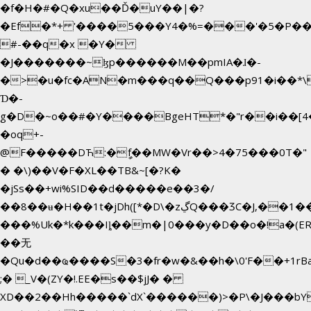
�f�H�#�Q�xu��Ď�uY��|�?
�Ef�*+ '����5���Y4�%=���'�5�P�
#-��q�x �Y�
�J�������~ɮp������M��pmIA�ɺ�-
�>�u�fc�AN�m���q��Q���p91�i��*
Ɗ�-
g�D�~o��#�Y����BgeHT*�"r��i��[4�
�oq+-
@F�����DЋ:�ީf��MW�Vr��>4�75���0T�"
� �\)��V�F�XL��TB&~[�?K�
�jSs��+wi%SID�� d�����e��3�/
��8��ʉ�H��1t�jDh([*�D\�zڲQ���ӠC�J,��1���eJ��U��j�\���&�6­
���%Uk�*k���Iȴ��m�|0���y�D��o�!a�(E
��无
�Qu�d��ҩ�󠬸���S�3�fr�w�&��h�\0'F��+1rBaj����O$ݓ�0�ڳ�����+���6_�CPB�ˁ>׋�DAR�1qU$���g�%T4�
;� _V�(ZY�!.EE�s��$jJ� �
XD��2��Hh�����`dX`������)>�P\�J���b