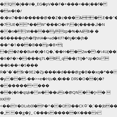
�;Q�{��V�_EG�pV��F�+���×��(��f�
�w�t�/
�;�w7��A�����@��Z�z���&�.E��"
�7UE�*��W"���O�rP;�(����ڬ�N
��n�;W����yzp�%�Aá8� �
�$����qVh�ԤhHA�=ɵd�KF?�hj�t�(h�
��^�1���B��p�B+(
�(�Ƶ��Bu#�)�1Q�,`��H��2w� \�\4U{��
�X�F�>�i���q7L�8_q��)Ti]�^zp�0o 
��b��<�S���
R�"�`�$r�9E2�ZJɾ���i�d���@g�B��xq�*
�y��-��>=e�H(u�,�i�� DRʢ�O��}�?
������+ ���
��(�h�qҵk� w���us�@QN��]=� 
XK?
<��iY�DLvb0l�P�^��Oʔ��CX۝`�;`��)b���'�p�&v5(�
�_ ��g�ӯ_ C���s�����K���n