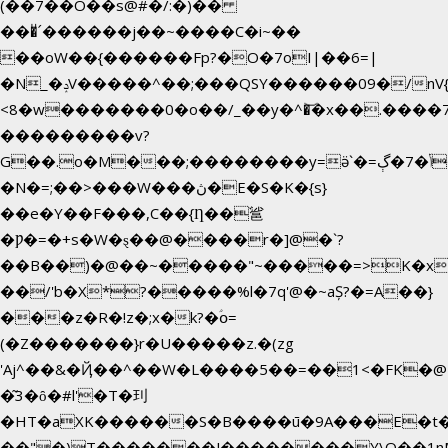
(��7��O��s@#�/:�)��
���ͧ՛������j��~����C�i~��
��oW��{������Fp?�O�7oI|��6=|
�N_�ݚV�����^��;���QSY������09�/nV{���o_�+�����k��.�/>�N�����N�jO���^�]
<8�w�������0�o��/_��y�^�͝�x��.����7��hg�
���������v?
G��.o�M���;��������y=ӛ`�=ݳ�7�ڳ�
�N�=;��>���W���ڽ�E�S�K�{s}
��e�Y��F���,C��{Ƞ��䣉
�Ƿ�=�+s�W�ȿ��@����r�]@�`?
��B��)�@��~�����"~�����=>K�x�
��/'b�X*?�����%l�7q'@�~aȘ?�=A��}
���z�R�!z�;x�k?�ؑօ=
(�Z�������}r�U�����z.�(zg
'Aj^��&�Ҋ��^��W�L��
��5��=��1<�FK�@
�͂3�ȏ�#l'�T�㺫
�HT�aXK������S�B����ū�9A���E�t�
��"�)T�������J��������Y\Q�ִ�1n