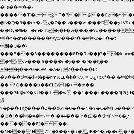
�! з����-
�����T'�e͉ğT�7.� @��Ez��A
@<�Q�5��ec�zg�Z��ԏ���Vs���D��gLV&e
��Dy�%�T�m�4ԏ�j�F�w��.��Yo������$
.�^�cm������yx/���r�i�2�T��t
΢�U��̈́/
���B���8��������8D�Rv��jG��kL##�
�*/vV���l6����n�Ji��-�(��l]֚��
��J��P0l�5W=�A�|Z�ͅ����Et
�9���6�;l�p�nm%LE�k�$/X; ڃ3+pX*�� �ެD
��*Q����b��CLEa'J�+�:n��
���GK@uX�KU��,Ie�w։��1���􆆕����0[G:)d�
獧
>�p��Tng����Z��d61�0���N�Y�C�F5���i<
�J0�]���=�/� �44��� Y�)Z:��CFN8�j/
������E(���-
�N���}H 75"�$��~�:չ�͟UB�^�p��o�7