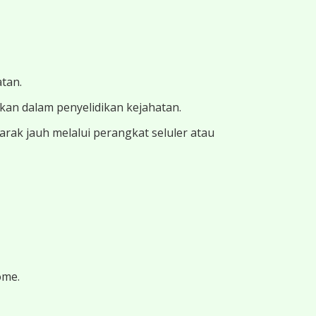
atan.
ukan dalam penyelidikan kejahatan.
ak jauh melalui perangkat seluler atau
ome.