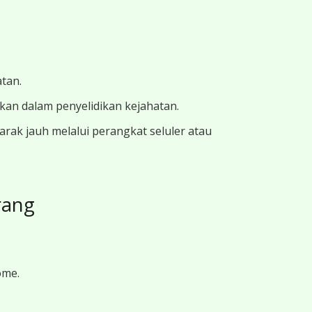
atan.
ukan dalam penyelidikan kejahatan.
ak jauh melalui perangkat seluler atau
rang
ome.