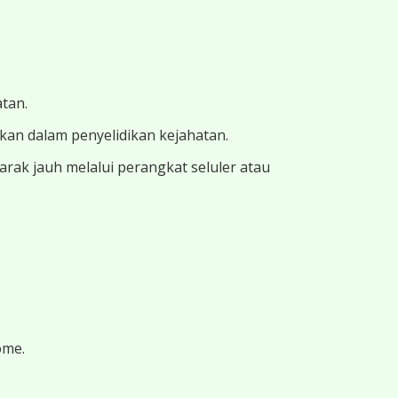
atan.
ukan dalam penyelidikan kejahatan.
ak jauh melalui perangkat seluler atau
ome.