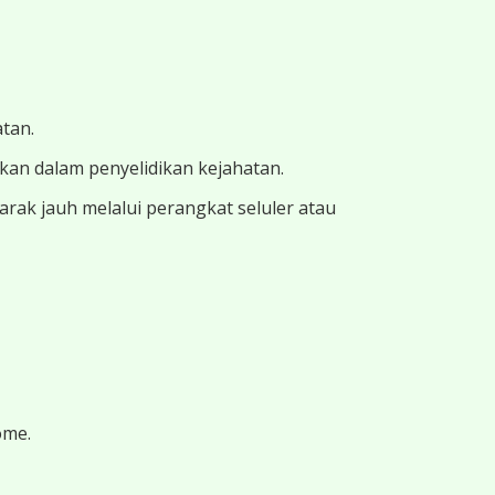
atan.
ukan dalam penyelidikan kejahatan.
ak jauh melalui perangkat seluler atau
ome.