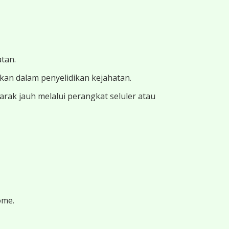
atan.
ukan dalam penyelidikan kejahatan.
ak jauh melalui perangkat seluler atau
ome.