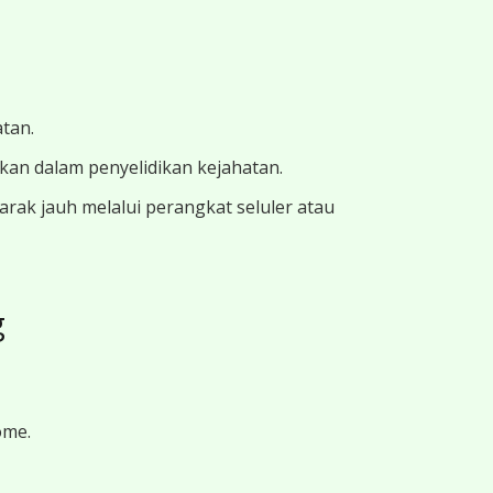
atan.
ukan dalam penyelidikan kejahatan.
ak jauh melalui perangkat seluler atau
g
ome.